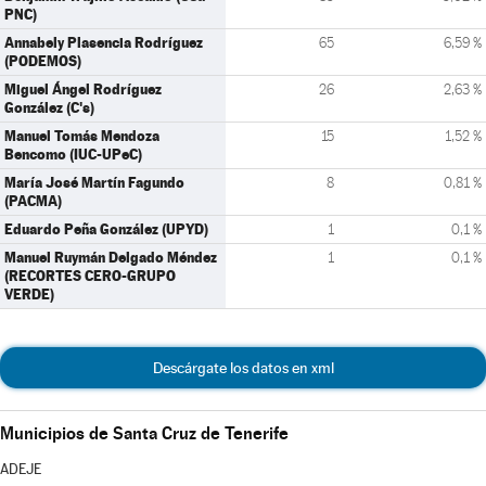
PNC)
Annabely Plasencia Rodríguez
65
6,59 %
(PODEMOS)
Miguel Ángel Rodríguez
26
2,63 %
González (C's)
Manuel Tomás Mendoza
15
1,52 %
Bencomo (IUC-UPeC)
María José Martín Fagundo
8
0,81 %
(PACMA)
Eduardo Peña González (UPYD)
1
0,1 %
Manuel Ruymán Delgado Méndez
1
0,1 %
(RECORTES CERO-GRUPO
VERDE)
Descárgate los datos en xml
Municipios de Santa Cruz de Tenerife
ADEJE