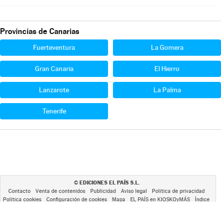
Provincias de Canarias
Fuerteventura
La Gomera
Gran Canaria
El Hierro
Lanzarote
La Palma
Tenerife
EDICIONES EL PAÍS S.L.
©
Contacto
Venta de contenidos
Publicidad
Aviso legal
Política de privacidad
Política cookies
Configuración de cookies
Mapa
EL PAÍS en KIOSKOyMÁS
Índice
RSS