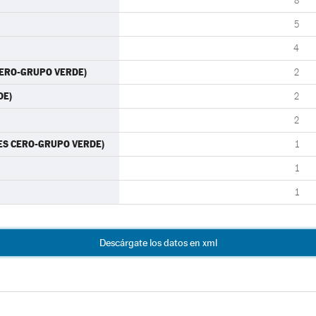
8
5
4
 CERO-GRUPO VERDE)
2
DE)
2
2
RTES CERO-GRUPO VERDE)
1
1
1
Descárgate los datos en xml