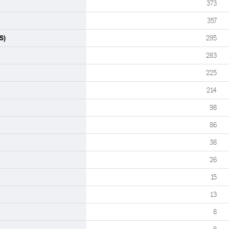
373
357
S)
295
283
225
214
98
86
38
26
15
13
8