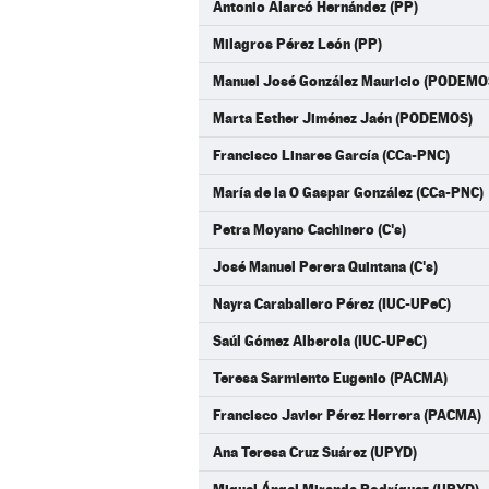
Antonio Alarcó Hernández (PP)
Milagros Pérez León (PP)
Manuel José González Mauricio (PODEMO
Marta Esther Jiménez Jaén (PODEMOS)
Francisco Linares García (CCa-PNC)
María de la O Gaspar González (CCa-PNC)
Petra Moyano Cachinero (C's)
José Manuel Perera Quintana (C's)
Nayra Caraballero Pérez (IUC-UPeC)
Saúl Gómez Alberola (IUC-UPeC)
Teresa Sarmiento Eugenio (PACMA)
Francisco Javier Pérez Herrera (PACMA)
Ana Teresa Cruz Suárez (UPYD)