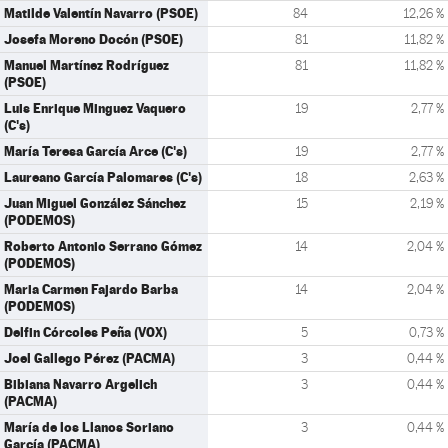
Matilde Valentín Navarro (PSOE)
84
12,26 %
Josefa Moreno Docón (PSOE)
81
11,82 %
Manuel Martínez Rodríguez
81
11,82 %
(PSOE)
Luis Enrique Minguez Vaquero
19
2,77 %
(C's)
María Teresa García Arce (C's)
19
2,77 %
Laureano García Palomares (C's)
18
2,63 %
Juan Miguel González Sánchez
15
2,19 %
(PODEMOS)
Roberto Antonio Serrano Gómez
14
2,04 %
(PODEMOS)
Maria Carmen Fajardo Barba
14
2,04 %
(PODEMOS)
Delfin Córcoles Peña (VOX)
5
0,73 %
Joel Gallego Pérez (PACMA)
3
0,44 %
Bibiana Navarro Argelich
3
0,44 %
(PACMA)
María de los Llanos Soriano
3
0,44 %
García (PACMA)