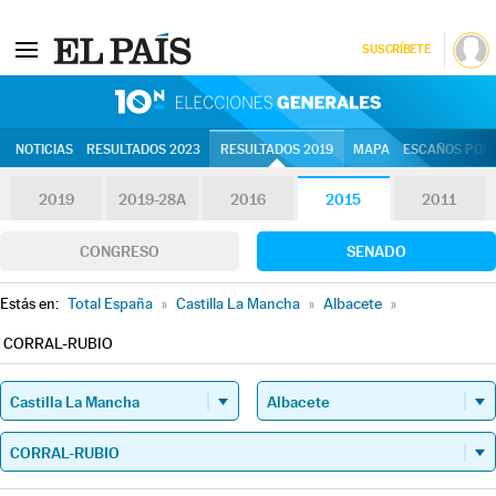
SUSCRÍBETE
10N | Eleccion
NOTICIAS
RESULTADOS 2023
RESULTADOS 2019
MAPA
ESCAÑOS POR 
2019
2019-28A
2016
2015
2011
CONGRESO
SENADO
Estás en:
Total España
»
Castilla La Mancha
»
Albacete
»
CORRAL-RUBIO