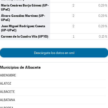
María Cesárea Borja Gómez (UP-
2
0,29 %
UPeC)
Álvaro González Martínez (UP-
2
0,29 %
UPeC)
Juan Miguel Rodríguez Cuesta
2
0,29 %
(UP-UPeC)
Carmen de la Cuadra Vila (UPYD)
1
0,15 %
Descárgate los datos en xml
Municipios de Albacete
ABENGIBRE
ALATOZ
ALBACETE
ALBATANA