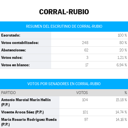
CORRAL-RUBIO
RESUMEN DEL ESCRUTINIO DE CORRAL-RUBIO
Escrutado:
100 %
Votos contabilizados:
248
80 %
Abstenciones:
62
20 %
Votos nulos:
3
1,21 %
Votos en blanco:
17
6,94 %
VOTOS POR SENADORES EN CORRAL-RUBIO
PARTIDO
VOTOS
%
Antonio Marcial Marín Hellín
104
15,18 %
(P.P.)
Vicente Aroca Sáez (P.P.)
101
14,74 %
María Rosario Rodríguez Rueda
97
14,16 %
(P.P.)