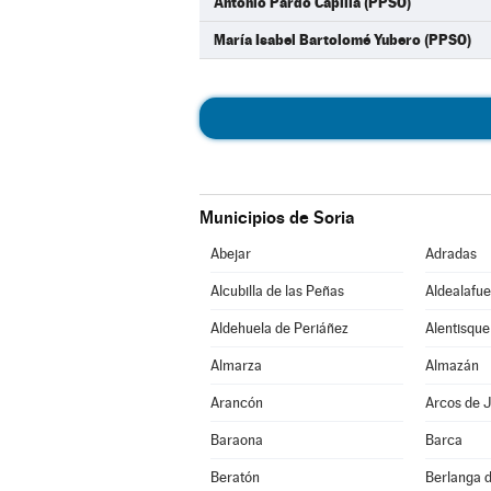
Antonio Pardo Capilla (PPSO)
María Isabel Bartolomé Yubero (PPSO)
Municipios de Soria
Abejar
Adradas
Alcubilla de las Peñas
Aldealafue
Aldehuela de Periáñez
Alentisque
Almarza
Almazán
Arancón
Arcos de J
Baraona
Barca
Beratón
Berlanga 