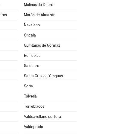
n
Molinos de Duero
eros
Morón de Almazán
Navaleno
Oncala
Quintanas de Gormaz
Renieblas
Salduero
Santa Cruz de Yanguas
Soria
Talveila
Torreblacos
Valdeavellano de Tera
Valdeprado