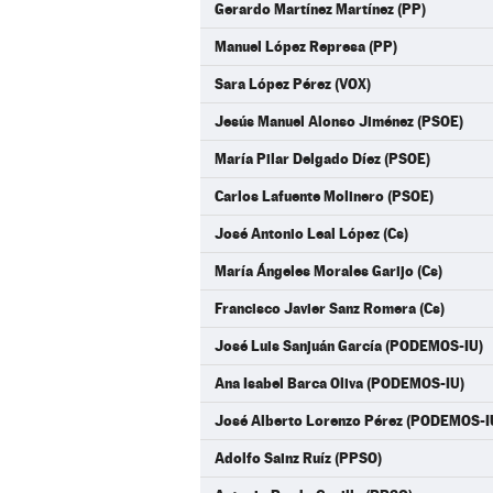
Gerardo Martínez Martínez (PP)
Manuel López Represa (PP)
Sara López Pérez (VOX)
Jesús Manuel Alonso Jiménez (PSOE)
María Pilar Delgado Díez (PSOE)
Carlos Lafuente Molinero (PSOE)
José Antonio Leal López (Cs)
María Ángeles Morales Garijo (Cs)
Francisco Javier Sanz Romera (Cs)
José Luis Sanjuán García (PODEMOS-IU)
Ana Isabel Barca Oliva (PODEMOS-IU)
José Alberto Lorenzo Pérez (PODEMOS-I
Adolfo Sainz Ruíz (PPSO)