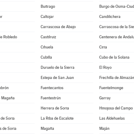
Buitrago
or
Caltojar
Candilichera
Carrascosa de Abajo
Carrascosa de la Sie
 de Robledo
Castilruiz
Centenera de Andal
Cihuela
Ciria
Cubilla
Cubo de la Solana
Duruelo de la Sierra
El Royo
Estepa de San Juan
Frechilla de Almazá
mbrón
Fuentecantos
Fuentelmonge
e Magaña
Fuentestrún
Garray
Herrera de Soria
Hinojosa del Campo
 de Soria
La Riba de Escalote
Las Aldehuelas
es de Soria
Magaña
Maján