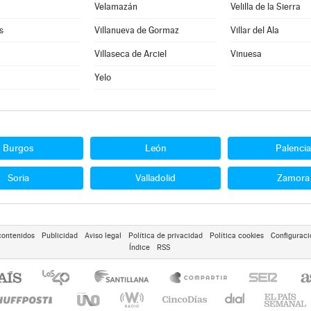
Velamazán
Velilla de la Sierra
s
Villanueva de Gormaz
Villar del Ala
Villaseca de Arciel
Vinuesa
Yelo
Burgos
León
Palencia
Soria
Valladolid
Zamora
contenidos
Publicidad
Aviso legal
Política de privacidad
Política cookies
Configuraci
Índice
RSS