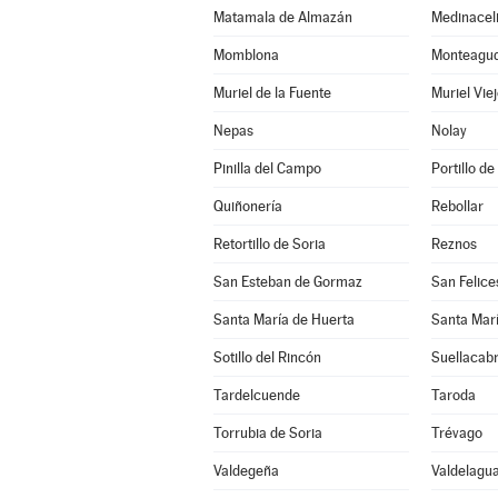
Matamala de Almazán
Medinacel
Momblona
Monteagudo
Muriel de la Fuente
Muriel Vie
Nepas
Nolay
Pinilla del Campo
Portillo de
Quiñonería
Rebollar
Retortillo de Soria
Reznos
San Esteban de Gormaz
San Felice
Santa María de Huerta
Santa Marí
Sotillo del Rincón
Suellacab
Tardelcuende
Taroda
Torrubia de Soria
Trévago
Valdegeña
Valdelagua