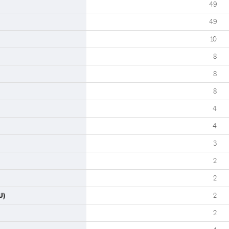
49
49
10
8
8
8
4
4
3
2
2
U)
2
2