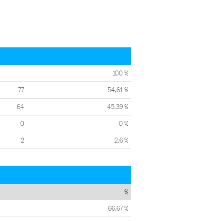
100 %
77
54,61 %
64
45,39 %
0
0 %
2
2,6 %
%
66,67 %