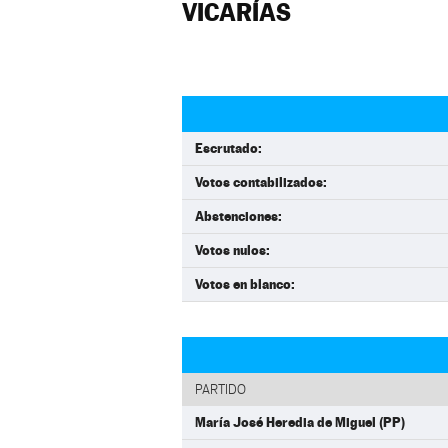
VICARÍAS
Escrutado:
Votos contabilizados:
Abstenciones:
Votos nulos:
Votos en blanco:
PARTIDO
María José Heredia de Miguel (PP)