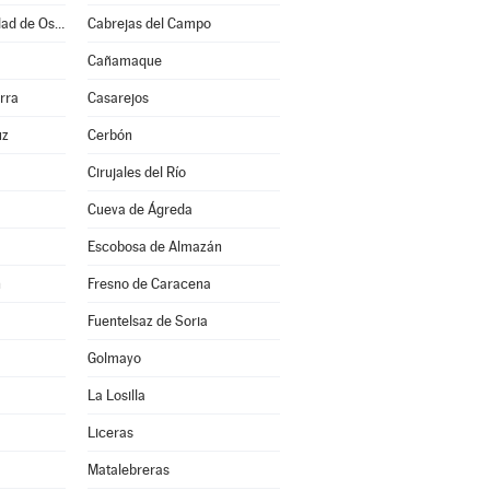
Burgo de Osma-Ciudad de Osma
Cabrejas del Campo
Cañamaque
rra
Casarejos
uz
Cerbón
Cirujales del Río
Cueva de Ágreda
Escobosa de Almazán
n
Fresno de Caracena
Fuentelsaz de Soria
Golmayo
La Losilla
Liceras
Matalebreras