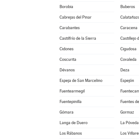
Borobia
Buberos
Cabrejas del Pinar
Calatañaz
Carabantes
Caracena
Castilfrío de la Sierra
Castillejo
Cidones
Cigudosa
Coscurita
Covaleda
Dévanos
Deza
Espeja de San Marcelino
Espejón
Fuentearmegil
Fuenteca
Fuentepinilla
Fuentes d
Gómara
Gormaz
Langa de Duero
La Póveda
Los Rábanos
Los Villar