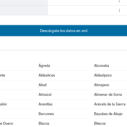
1
1
Descárgate los datos en xml
Ágreda
Alconaba
nte
Aldealices
Aldealpozo
Aliud
Almajano
Almazul
Almenar de Soria
alón
Arenillas
Arévalo de la Sierra
Barcones
Bayubas de Abajo
de Duero
Blacos
Bliecos