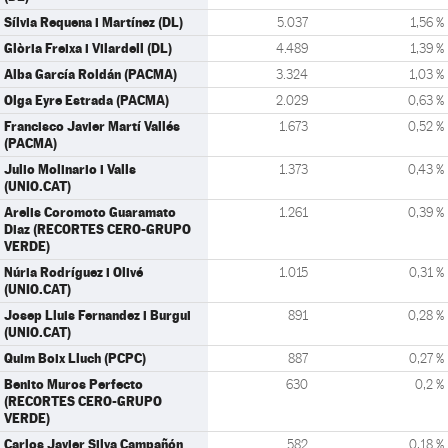
Sílvia Requena i Martínez (DL)
5.037
1,56 %
Glòria Freixa i Vilardell (DL)
4.489
1,39 %
Alba García Roldán (PACMA)
3.324
1,03 %
Olga Eyre Estrada (PACMA)
2.029
0,63 %
Francisco Javier Martí Vallés
1.673
0,52 %
(PACMA)
Julio Molinario i Valls
1.373
0,43 %
(UNIO.CAT)
Arelis Coromoto Guaramato
1.261
0,39 %
Diaz (RECORTES CERO-GRUPO
VERDE)
Núria Rodríguez i Olivé
1.015
0,31 %
(UNIO.CAT)
Josep Lluis Fernandez i Burgui
891
0,28 %
(UNIO.CAT)
Quim Boix Lluch (PCPC)
887
0,27 %
Benito Muros Perfecto
630
0,2 %
(RECORTES CERO-GRUPO
VERDE)
Carlos Javier Silva Campañón
582
0,18 %