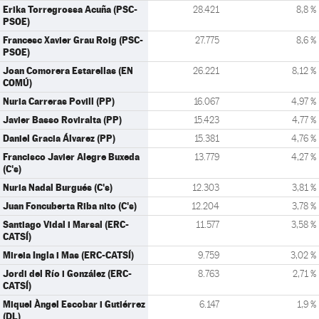
Erika Torregrossa Acuña (PSC-
28.421
8,8 %
PSOE)
Francesc Xavier Grau Roig (PSC-
27.775
8,6 %
PSOE)
Joan Comorera Estarellas (EN
26.221
8,12 %
COMÚ)
Nuria Carreras Povill (PP)
16.067
4,97 %
Javier Basso Roviralta (PP)
15.423
4,77 %
Daniel Gracia Álvarez (PP)
15.381
4,76 %
Francisco Javier Alegre Buxeda
13.779
4,27 %
(C's)
Nuria Nadal Burgués (C's)
12.303
3,81 %
Juan Foncuberta Riba nito (C's)
12.204
3,78 %
Santiago Vidal i Marsal (ERC-
11.577
3,58 %
CATSÍ)
Mireia Ingla i Mas (ERC-CATSÍ)
9.759
3,02 %
Jordi del Río i González (ERC-
8.763
2,71 %
CATSÍ)
Miquel Àngel Escobar i Gutiérrez
6.147
1,9 %
(DL)