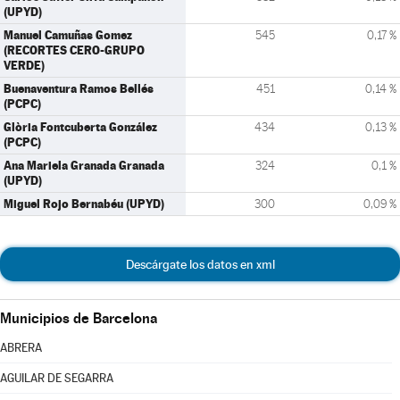
(UPYD)
Manuel Camuñas Gomez
545
0,17 %
(RECORTES CERO-GRUPO
VERDE)
Buenaventura Ramos Bellés
451
0,14 %
(PCPC)
Glòria Fontcuberta González
434
0,13 %
(PCPC)
Ana Mariela Granada Granada
324
0,1 %
(UPYD)
Miguel Rojo Bernabéu (UPYD)
300
0,09 %
Descárgate los datos en xml
Municipios de Barcelona
ABRERA
AGUILAR DE SEGARRA