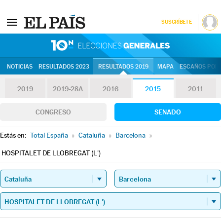
SUSCRÍBETE
10N | Eleccion
NOTICIAS
RESULTADOS 2023
RESULTADOS 2019
MAPA
ESCAÑOS POR 
2019
2019-28A
2016
2015
2011
CONGRESO
SENADO
Estás en:
Total España
»
Cataluña
»
Barcelona
»
HOSPITALET DE LLOBREGAT (L')