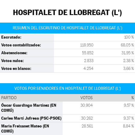
HOSPITALET DE LLOBREGAT (L')
RESUMEN DEL ESCRUTINIO DE HOSPITALET DE LLOBREGAT (L')
Escrutado:
100 %
Votos contabilizados:
118.950
68,05 %
Abstenciones:
55.852
31,95 %
Votos nulos:
2.833
2,38 %
Votos en blanco:
4.254
3,66 %
VOTOS POR SENADORES EN HOSPITALET DE LLOBREGAT (L')
PARTIDO
VOTOS
%
Óscar Guardingo Martínez (EN
30.904
9,57 %
COMÚ)
Carles Martí Jufresa (PSC-PSOE)
30.262
9,37 %
Maria Freixanet Mateo (EN
28.561
8,84 %
COMÚ)