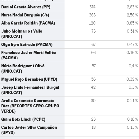
Daniel Gracia Álvarez (PP)
374
2,63 %
Nuria Nadal Burgués (C's)
363
2,56 %
Alba García Roldán (PACMA)
120
0,85 %
Julio Molinario i Valls
73
0,51 %
(UNIO.CAT)
Olga Eyre Estrada (PACMA)
67
0,47 %
Francisco Javier Martí Vallés
66
0,46 %
(PACMA)
Núria Rodríguez i Olivé
57
0,4 %
(UNIO.CAT)
Miguel Rojo Bernabéu (UPYD)
56
0,39 %
Josep Lluis Fernandez i Burgui
42
0,3 %
(UNIO.CAT)
Arelis Coromoto Guaramato
30
0,21 %
Diaz (RECORTES CERO-GRUPO
VERDE)
Quim Boix Lluch (PCPC)
23
0,16 %
Carlos Javier Silva Campañón
18
0,13 %
(UPYD)