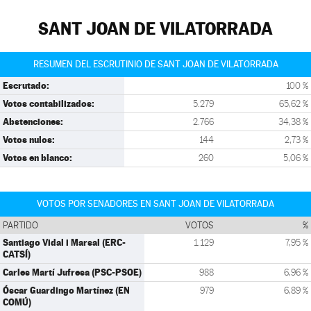
SANT JOAN DE VILATORRADA
RESUMEN DEL ESCRUTINIO DE SANT JOAN DE VILATORRADA
Escrutado:
100 %
Votos contabilizados:
5.279
65,62 %
Abstenciones:
2.766
34,38 %
Votos nulos:
144
2,73 %
Votos en blanco:
260
5,06 %
VOTOS POR SENADORES EN SANT JOAN DE VILATORRADA
PARTIDO
VOTOS
%
Santiago Vidal i Marsal (ERC-
1.129
7,95 %
CATSÍ)
Carles Martí Jufresa (PSC-PSOE)
988
6,96 %
Óscar Guardingo Martínez (EN
979
6,89 %
COMÚ)