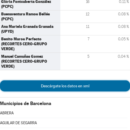
Glòria Fontcuberta González
16
0,11 %
(PCPC)
Buenaventura Ramos Bellés
12
0,08 %
(PCPC)
Ana Mariela Granada Granada
11
0,08 %
(UPYD)
Benito Muros Perfecto
7
0,05 %
(RECORTES CERO-GRUPO
VERDE)
Manuel Camuñas Gomez
5
0,04 %
(RECORTES CERO-GRUPO
VERDE)
Descárgate los datos en xml
Municipios de Barcelona
ABRERA
AGUILAR DE SEGARRA