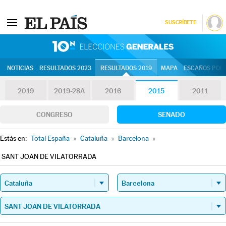
SUSCRÍBETE
10N | Eleccion
NOTICIAS
RESULTADOS 2023
RESULTADOS 2019
MAPA
ESCAÑOS POR 
2019
2019-28A
2016
2015
2011
CONGRESO
SENADO
Estás en:
Total España
»
Cataluña
»
Barcelona
»
SANT JOAN DE VILATORRADA