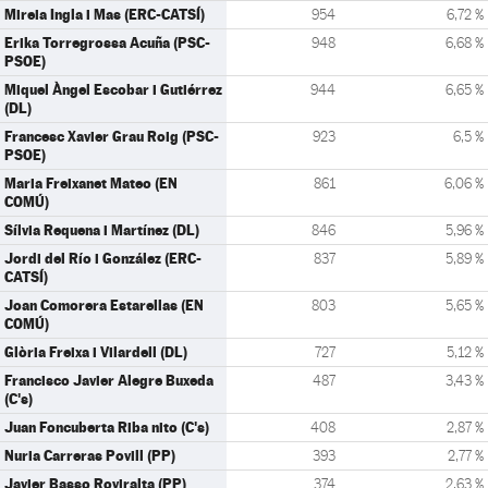
Mireia Ingla i Mas (ERC-CATSÍ)
954
6,72 %
Erika Torregrossa Acuña (PSC-
948
6,68 %
PSOE)
Miquel Àngel Escobar i Gutiérrez
944
6,65 %
(DL)
Francesc Xavier Grau Roig (PSC-
923
6,5 %
PSOE)
Maria Freixanet Mateo (EN
861
6,06 %
COMÚ)
Sílvia Requena i Martínez (DL)
846
5,96 %
Jordi del Río i González (ERC-
837
5,89 %
CATSÍ)
Joan Comorera Estarellas (EN
803
5,65 %
COMÚ)
Glòria Freixa i Vilardell (DL)
727
5,12 %
Francisco Javier Alegre Buxeda
487
3,43 %
(C's)
Juan Foncuberta Riba nito (C's)
408
2,87 %
Nuria Carreras Povill (PP)
393
2,77 %
Javier Basso Roviralta (PP)
374
2,63 %