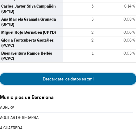
Carlos Javier Silva Campañón
5
0,14 %
(UPYD)
Ana Mariela Granada Granada
3
0,08 %
(UPYD)
Miguel Rojo Bernabéu (UPYD)
2
0,06 %
Glòria Fontcuberta González
2
0,06 %
(PCPC)
Buenaventura Ramos Bellés
1
0,03 %
(PCPC)
Descárgate los datos en xml
Municipios de Barcelona
ABRERA
AGUILAR DE SEGARRA
AIGUAFREDA