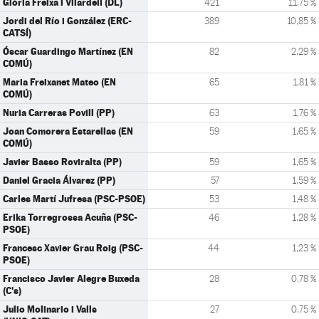
Glòria Freixa i Vilardell (DL)
421
11,75 %
Jordi del Río i González (ERC-
389
10,85 %
CATSÍ)
Óscar Guardingo Martínez (EN
82
2,29 %
COMÚ)
Maria Freixanet Mateo (EN
65
1,81 %
COMÚ)
Nuria Carreras Povill (PP)
63
1,76 %
Joan Comorera Estarellas (EN
59
1,65 %
COMÚ)
Javier Basso Roviralta (PP)
59
1,65 %
Daniel Gracia Álvarez (PP)
57
1,59 %
Carles Martí Jufresa (PSC-PSOE)
53
1,48 %
Erika Torregrossa Acuña (PSC-
46
1,28 %
PSOE)
Francesc Xavier Grau Roig (PSC-
44
1,23 %
PSOE)
Francisco Javier Alegre Buxeda
28
0,78 %
(C's)
Julio Molinario i Valls
27
0,75 %