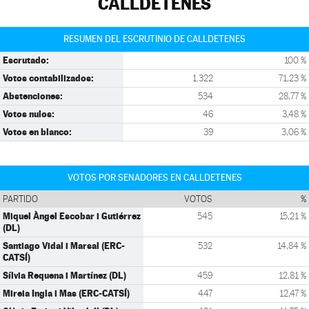
CALLDETENES
RESUMEN DEL ESCRUTINIO DE CALLDETENES
Escrutado:
100 %
Votos contabilizados:
1.322
71,23 %
Abstenciones:
534
28,77 %
Votos nulos:
46
3,48 %
Votos en blanco:
39
3,06 %
VOTOS POR SENADORES EN CALLDETENES
PARTIDO
VOTOS
%
Miquel Àngel Escobar i Gutiérrez
545
15,21 %
(DL)
Santiago Vidal i Marsal (ERC-
532
14,84 %
CATSÍ)
Sílvia Requena i Martínez (DL)
459
12,81 %
Mireia Ingla i Mas (ERC-CATSÍ)
447
12,47 %