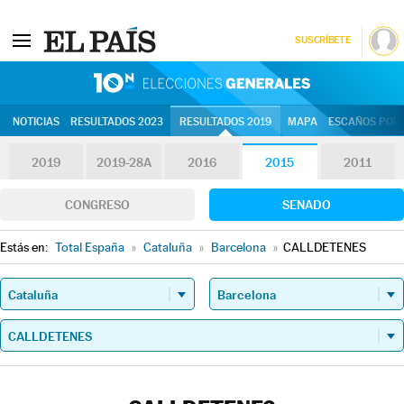
SUSCRÍBETE
10N | Eleccion
NOTICIAS
RESULTADOS 2023
RESULTADOS 2019
MAPA
ESCAÑOS POR 
2019
2019-28A
2016
2015
2011
CONGRESO
SENADO
Estás en:
Total España
»
Cataluña
»
Barcelona
»
CALLDETENES