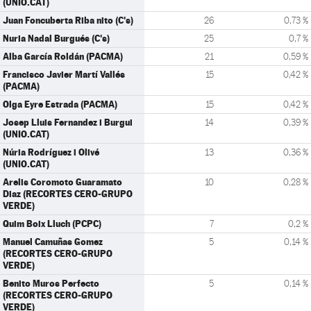
(UNIO.CAT)
Juan Foncuberta Riba nito (C's)
26
0,73 %
Nuria Nadal Burgués (C's)
25
0,7 %
Alba García Roldán (PACMA)
21
0,59 %
Francisco Javier Martí Vallés
15
0,42 %
(PACMA)
Olga Eyre Estrada (PACMA)
15
0,42 %
Josep Lluis Fernandez i Burgui
14
0,39 %
(UNIO.CAT)
Núria Rodríguez i Olivé
13
0,36 %
(UNIO.CAT)
Arelis Coromoto Guaramato
10
0,28 %
Diaz (RECORTES CERO-GRUPO
VERDE)
Quim Boix Lluch (PCPC)
7
0,2 %
Manuel Camuñas Gomez
5
0,14 %
(RECORTES CERO-GRUPO
VERDE)
Benito Muros Perfecto
5
0,14 %
(RECORTES CERO-GRUPO
VERDE)