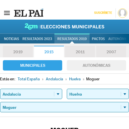
SUSCRÍBETE
26M | Elec
NOTICIAS
RESULTADOS 2023
RESULTADOS 2019
PACTOS
AUTONÓMIC
2019
2015
2011
2007
MUNICIPALES
AUTONÓMICAS
Estás en:
Total España
»
Andalucía
»
Huelva
»
Moguer