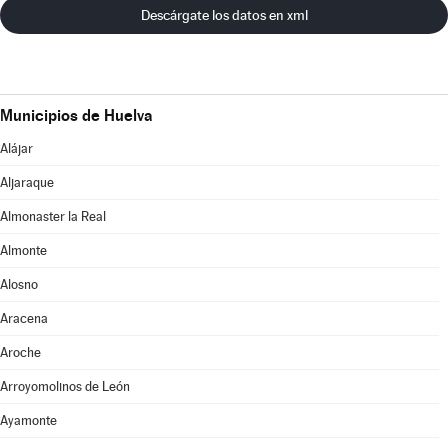
Descárgate los datos en xml
Municipios de Huelva
Alájar
Aljaraque
Almonaster la Real
Almonte
Alosno
Aracena
Aroche
Arroyomolinos de León
Ayamonte