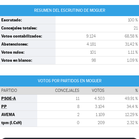
RESUMEN DEL ESCRUTINIO DE MOGUER
Escrutado:
100 %
Concejales totales:
21
Votos contabilizados:
9.124
68,58 %
Abstenciones:
4.181
31,42 %
Votos nulos:
101
1,11 %
Votos en blanco:
98
1,09 %
VOTOS POR PARTIDOS EN MOGUER
PARTIDO
CONCEJALES
VOTOS
%
PSOE-A
11
4.503
49,91 %
PP
8
3.104
34,4 %
AVEMA
2
1.109
12,29 %
tpm (I.CxH)
0
209
2,32 %