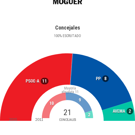
MOGUER
Concejales
100
%
ESCRUTADO
8
PP
11
PSOE-A
Mayoría
absoluta
11
9
10
21
2
AVEMA
2
2015
2011
CONCEJALES