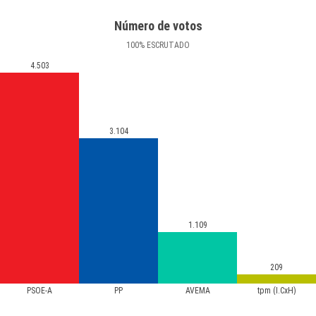
Número de votos
100
%
ESCRUTADO
4.503
3.104
1.109
209
PSOE-A
PP
AVEMA
tpm (I.CxH)