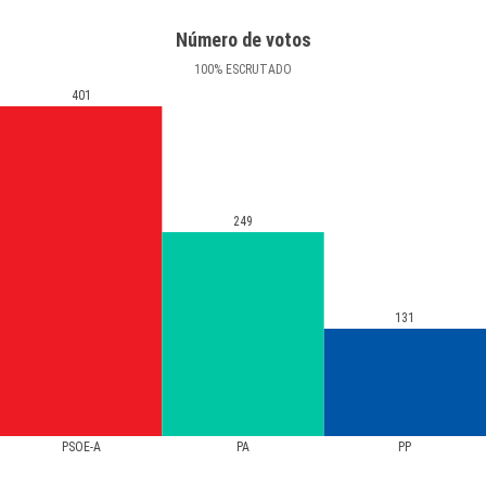
Número de votos
100
%
ESCRUTADO
401
249
131
PSOE-A
PA
PP