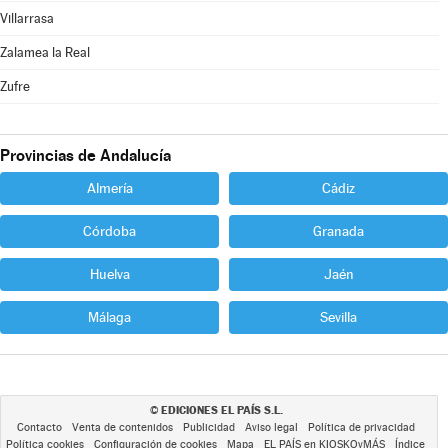
Villarrasa
Zalamea la Real
Zufre
Provincias de Andalucía
Almería
Cádiz
Córdoba
Granada
Huelva
Jaén
Málaga
Sevilla
EDICIONES EL PAÍS S.L.
©
Contacto
Venta de contenidos
Publicidad
Aviso legal
Política de privacidad
Política cookies
Configuración de cookies
Mapa
EL PAÍS en KIOSKOyMÁS
Índice