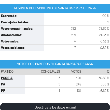
RESUMEN DEL ESCRUTINIO DE SANTA BÁRBARA DE CASA
Escrutado:
100 %
Concejales totales:
9
Votos contabilizados:
792
78,65 %
Abstenciones:
215
21,35 %
Votos nulos:
4
0,51 %
Votos en blanco:
7
0,89 %
VOTOS POR PARTIDOS EN SANTA BÁRBARA DE CASA
PARTIDO
CONCEJALES
VOTOS
%
PSOE-A
5
401
50,89 %
PA
3
249
31,6 %
PP
1
131
16,62 %
Descárgate los datos en xml