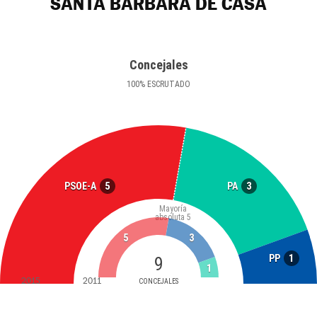
SANTA BÁRBARA DE CASA
Concejales
100
%
ESCRUTADO
5
3
PSOE-A
PA
Mayoría
absoluta
5
5
3
1
PP
9
1
2015
2011
CONCEJALES