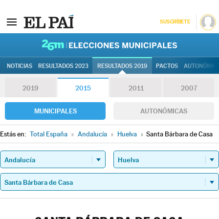
SUSCRÍBETE
26M | Elec
NOTICIAS
RESULTADOS 2023
RESULTADOS 2019
PACTOS
AUTONÓMIC
2019
2015
2011
2007
MUNICIPALES
AUTONÓMICAS
Estás en:
Total España
»
Andalucía
»
Huelva
»
Santa Bárbara de Casa