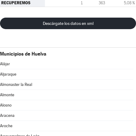
RECUPEREMOS
1
363
5,08 %
Descárgate los datos en xml
Municipios de Huelva
Alájar
Aljaraque
Almonaster la Real
Almonte
Alosno
Aracena
Aroche