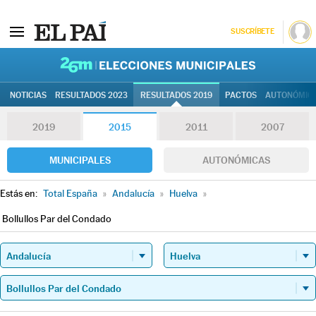
SUSCRÍBETE
26M | Elec
NOTICIAS
RESULTADOS 2023
RESULTADOS 2019
PACTOS
AUTONÓMIC
2019
2015
2011
2007
MUNICIPALES
AUTONÓMICAS
Estás en:
Total España
»
Andalucía
»
Huelva
»
Bollullos Par del Condado