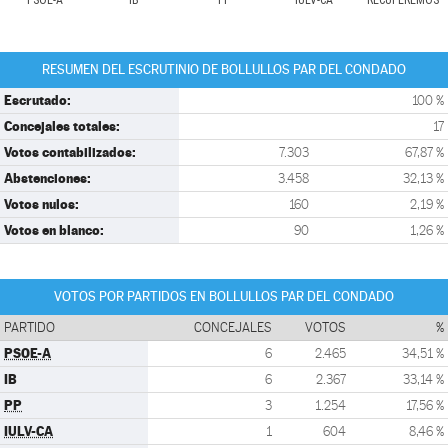
PSOE-A
IB
PP
IULV-CA
RECUPEREMOS
RESUMEN DEL ESCRUTINIO DE BOLLULLOS PAR DEL CONDADO
Escrutado:
100 %
Concejales totales:
17
Votos contabilizados:
7.303
67,87 %
Abstenciones:
3.458
32,13 %
Votos nulos:
160
2,19 %
Votos en blanco:
90
1,26 %
VOTOS POR PARTIDOS EN BOLLULLOS PAR DEL CONDADO
PARTIDO
CONCEJALES
VOTOS
%
PSOE-A
6
2.465
34,51 %
IB
6
2.367
33,14 %
PP
3
1.254
17,56 %
IULV-CA
1
604
8,46 %