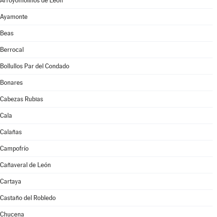
Arroyomolinos de León
Ayamonte
Beas
Berrocal
Bollullos Par del Condado
Bonares
Cabezas Rubias
Cala
Calañas
Campofrío
Cañaveral de León
Cartaya
Castaño del Robledo
Chucena