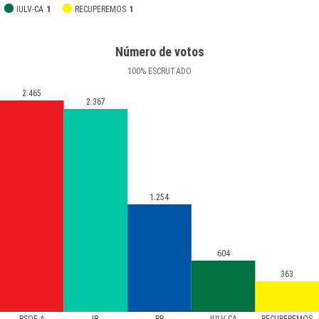
IULV-CA
1
RECUPEREMOS
1
Número de votos
100
%
ESCRUTADO
2.465
2.367
1.254
604
363