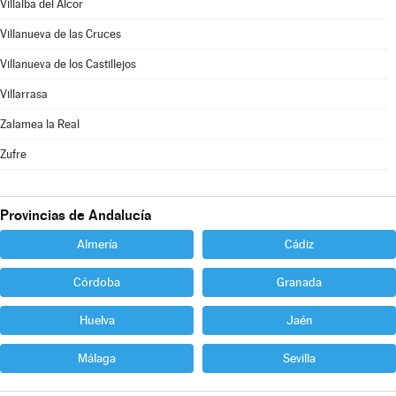
Villalba del Alcor
Villanueva de las Cruces
Villanueva de los Castillejos
Villarrasa
Zalamea la Real
Zufre
Provincias de Andalucía
Almería
Cádiz
Córdoba
Granada
Huelva
Jaén
Málaga
Sevilla