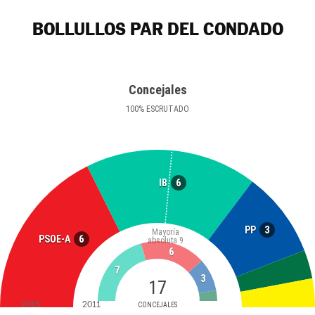
BOLLULLOS PAR DEL CONDADO
Concejales
100
%
ESCRUTADO
6
IB
3
PP
Mayoría
6
PSOE-A
absoluta
9
6
7
3
17
2015
2011
CONCEJALES