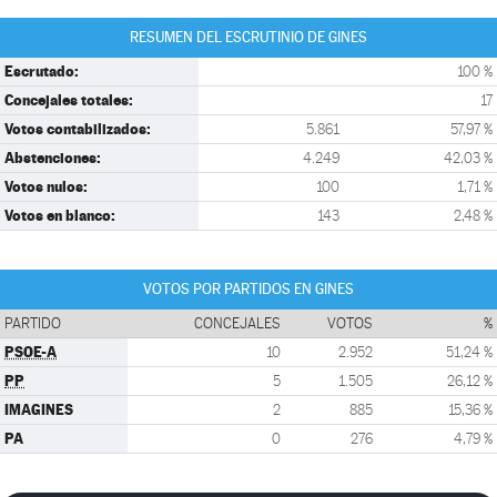
RESUMEN DEL ESCRUTINIO DE GINES
Escrutado:
100 %
Concejales totales:
17
Votos contabilizados:
5.861
57,97 %
Abstenciones:
4.249
42,03 %
Votos nulos:
100
1,71 %
Votos en blanco:
143
2,48 %
VOTOS POR PARTIDOS EN GINES
PARTIDO
CONCEJALES
VOTOS
%
PSOE-A
10
2.952
51,24 %
PP
5
1.505
26,12 %
IMAGINES
2
885
15,36 %
PA
0
276
4,79 %