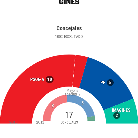
GINES
Concejales
100
%
ESCRUTADO
10
PSOE-A
5
PP
Mayoría
absoluta
9
8
8
IMAGINES
17
2
2015
2011
CONCEJALES