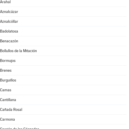
Arahal
Aznalcázar
Aznalcóllar
Badolatosa
Benacazón
Bollullos de la Mitación
Bormujos
Brenes
Burguillos
Camas
Cantillana
Cañada Rosal
Carmona