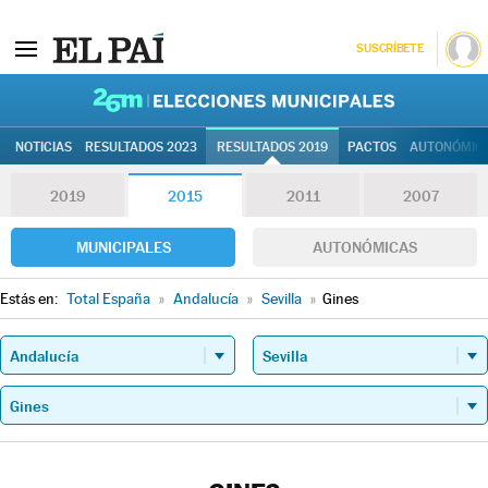
SUSCRÍBETE
26M | Elec
NOTICIAS
RESULTADOS 2023
RESULTADOS 2019
PACTOS
AUTONÓMIC
2019
2015
2011
2007
MUNICIPALES
AUTONÓMICAS
Estás en:
Total España
»
Andalucía
»
Sevilla
»
Gines