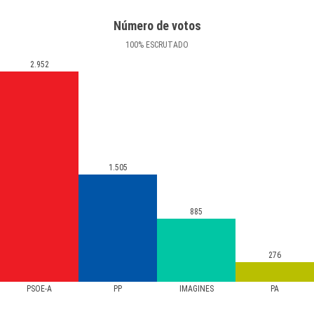
Número de votos
100
%
ESCRUTADO
2.952
1.505
885
276
PSOE-A
PP
IMAGINES
PA