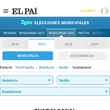
SUSCRÍBETE
26M | Elec
NOTICIAS
RESULTADOS 2023
RESULTADOS 2019
PACTOS
AUTONÓMIC
2019
2015
2011
2007
MUNICIPALES
AUTONÓMICAS
Estás en:
Total España
»
Andalucía
»
Sevilla
»
Guadalcanal