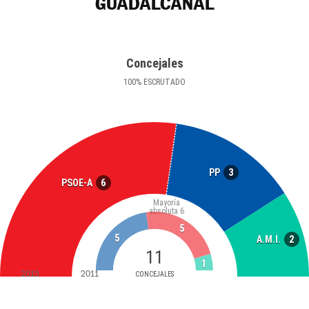
GUADALCANAL
Concejales
100
%
ESCRUTADO
3
PP
6
PSOE-A
Mayoría
absoluta
6
5
5
2
A.M.I.
11
1
2015
2011
CONCEJALES