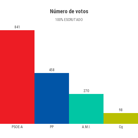
Número de votos
100
%
ESCRUTADO
841
458
270
98
PSOE-A
PP
A.M.I.
Cg