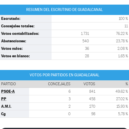
RESUMEN DEL ESCRUTINIO DE GUADALCANAL
Escrutado:
100 %
Concejales totales:
11
Votos contabilizados:
1.731
76,22 %
Abstenciones:
540
23,78 %
Votos nulos:
36
2,08 %
Votos en blanco:
28
1,65 %
VOTOS POR PARTIDOS EN GUADALCANAL
PARTIDO
CONCEJALES
VOTOS
%
PSOE-A
6
841
49,62 %
PP
3
458
27,02 %
A.M.I.
2
270
15,93 %
Cg
0
98
5,78 %