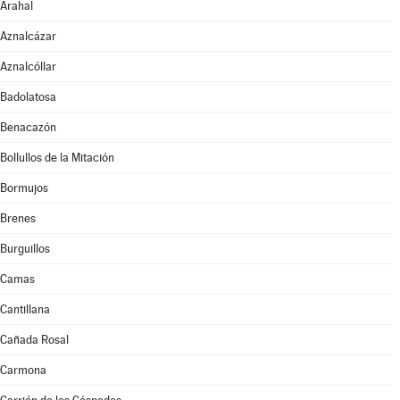
Arahal
Aznalcázar
Aznalcóllar
Badolatosa
Benacazón
Bollullos de la Mitación
Bormujos
Brenes
Burguillos
Camas
Cantillana
Cañada Rosal
Carmona