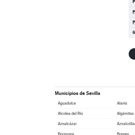
P
Municipios de Sevilla
Aguadulce
Alanís
Alcolea del Río
Algámitas
Aznalcázar
Aznalcólla
Bormujos
Brenes