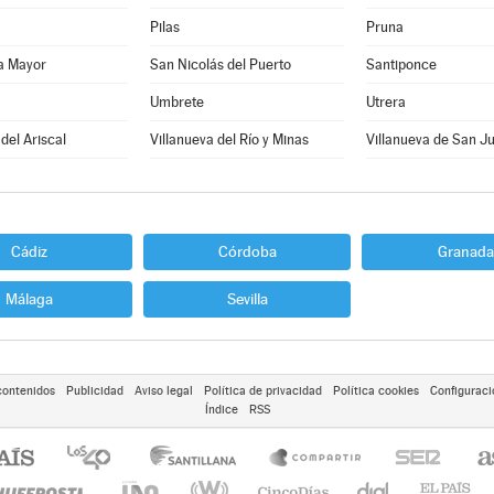
Pilas
Pruna
a Mayor
San Nicolás del Puerto
Santiponce
Umbrete
Utrera
del Ariscal
Villanueva del Río y Minas
Villanueva de San J
Cádiz
Córdoba
Granada
Málaga
Sevilla
contenidos
Publicidad
Aviso legal
Política de privacidad
Política cookies
Configuraci
Índice
RSS