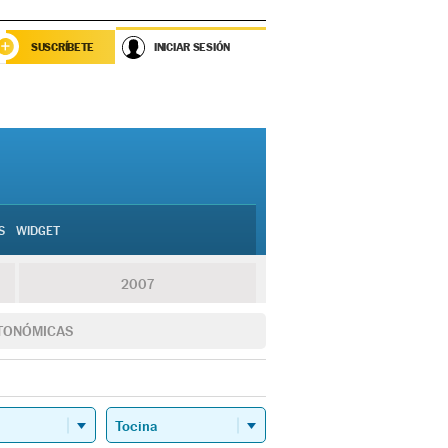
SUSCRÍBETE
INICIAR SESIÓN
S
WIDGET
2007
TONÓMICAS