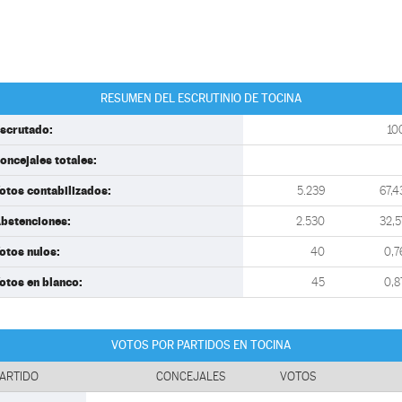
RESUMEN DEL ESCRUTINIO DE TOCINA
scrutado:
10
oncejales totales:
otos contabilizados:
5.239
67,4
bstenciones:
2.530
32,5
otos nulos:
40
0,7
otos en blanco:
45
0,8
VOTOS POR PARTIDOS EN TOCINA
ARTIDO
CONCEJALES
VOTOS