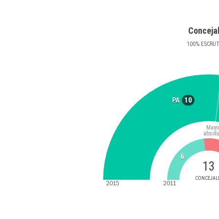
Conceja
100
%
ESCRU
10
PA
Mayo
absolu
6
13
CONCEJAL
2015
2011