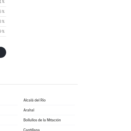
1 %
6 %
8 %
9 %
Alcalá del Río
Arahal
Bollullos de la Mitación
Cantillana