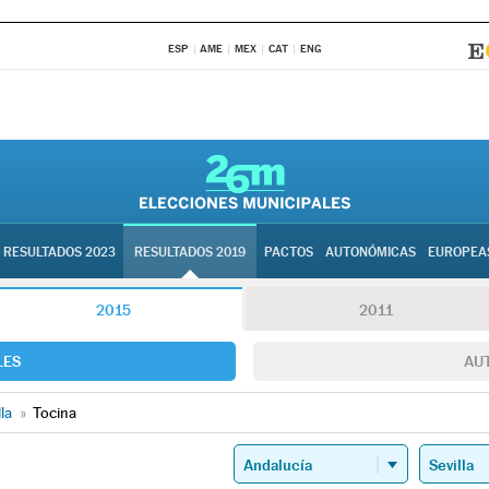
ESP
AME
MEX
CAT
ENG
RESULTADOS 2023
RESULTADOS 2019
PACTOS
AUTONÓMICAS
EUROPEA
2015
2011
LES
AU
lla
»
Tocina