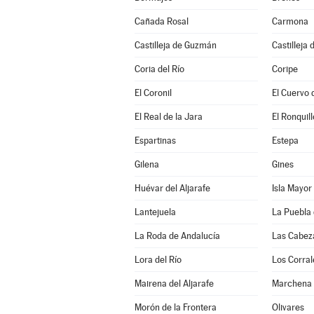
Cañada Rosal
Carmona
Castilleja de Guzmán
Castilleja 
Coria del Río
Coripe
El Coronil
El Cuervo 
El Real de la Jara
El Ronquill
Espartinas
Estepa
Gilena
Gines
Huévar del Aljarafe
Isla Mayor
Lantejuela
La Puebla 
La Roda de Andalucía
Las Cabez
Lora del Río
Los Corral
Mairena del Aljarafe
Marchena
Morón de la Frontera
Olivares