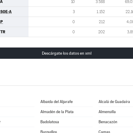
PA
10
3.588
69,0
SOE-A
3
1.152
22,1
PP
0
212
4,0
GTR
0
202
3,8
Descárgate los datos en xml
Albaida del Aljarafe
Alcalá de Guadaíra
Almadén de la Plata
Almensilla
r
Badolatosa
Benacazón
Burguillos
Camas