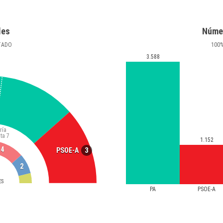
les
Núme
TADO
100
3.588
ría
ta
7
1.152
4
3
PSOE-A
2
ES
PA
PSOE-A