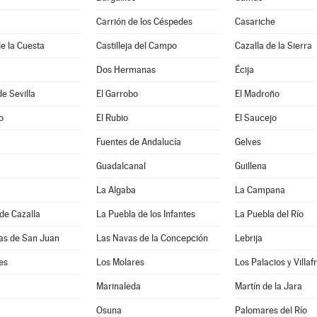
Carrión de los Céspedes
Casariche
de la Cuesta
Castilleja del Campo
Cazalla de la Sierra
Dos Hermanas
Écija
de Sevilla
El Garrobo
El Madroño
o
El Rubio
El Saucejo
Fuentes de Andalucía
Gelves
Guadalcanal
Guillena
La Algaba
La Campana
de Cazalla
La Puebla de los Infantes
La Puebla del Río
as de San Juan
Las Navas de la Concepción
Lebrija
es
Los Molares
Los Palacios y Villa
Marinaleda
Martín de la Jara
Osuna
Palomares del Río