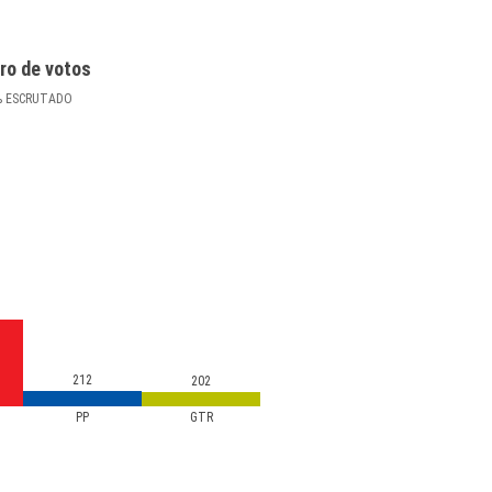
ro de votos
%
ESCRUTADO
212
202
PP
GTR