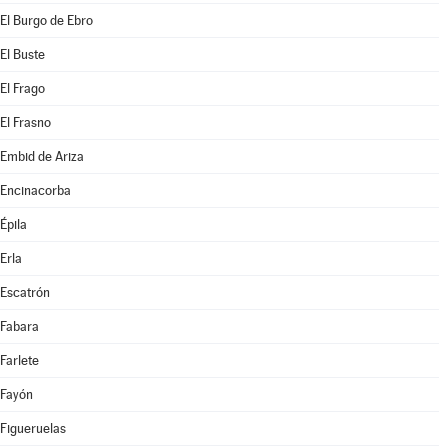
El Burgo de Ebro
El Buste
El Frago
El Frasno
Embid de Ariza
Encinacorba
Épila
Erla
Escatrón
Fabara
Farlete
Fayón
Figueruelas