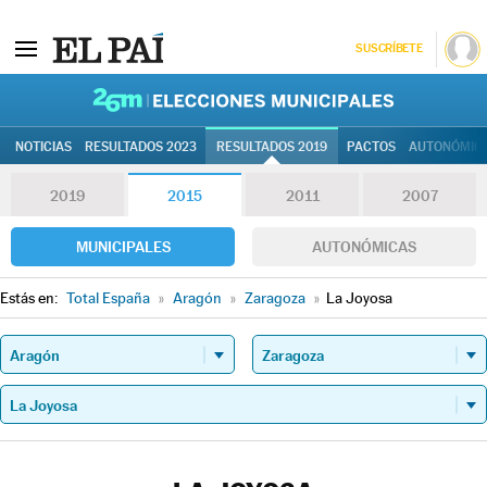
SUSCRÍBETE
26M | Elec
NOTICIAS
RESULTADOS 2023
RESULTADOS 2019
PACTOS
AUTONÓMIC
2019
2015
2011
2007
MUNICIPALES
AUTONÓMICAS
Estás en:
Total España
»
Aragón
»
Zaragoza
»
La Joyosa