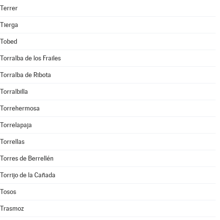
Terrer
Tierga
Tobed
Torralba de los Frailes
Torralba de Ribota
Torralbilla
Torrehermosa
Torrelapaja
Torrellas
Torres de Berrellén
Torrijo de la Cañada
Tosos
Trasmoz