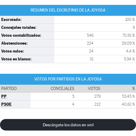
RESUMEN DEL ESCRUTINIO DE LA JOYOSA
Escrutado:
100 %
Concejales totales:
9
Votos contabilizados:
546
70,91 %
Abstenciones:
224
29,09 %
Votos nulos:
24
4,4 %
Votos en blanco:
31
5,94 %
VOTOS POR PARTIDOS EN LA JOYOSA
PARTIDO
CONCEJALES
VOTOS
%
PP
5
279
53,45 %
PSOE
4
212
40,61 %
Descárgate los datos en xml