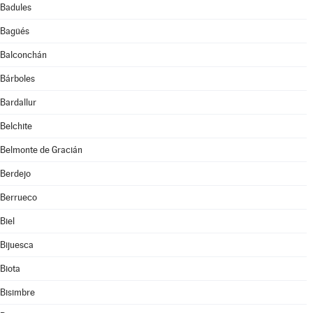
Badules
Bagüés
Balconchán
Bárboles
Bardallur
Belchite
Belmonte de Gracián
Berdejo
Berrueco
Biel
Bijuesca
Biota
Bisimbre