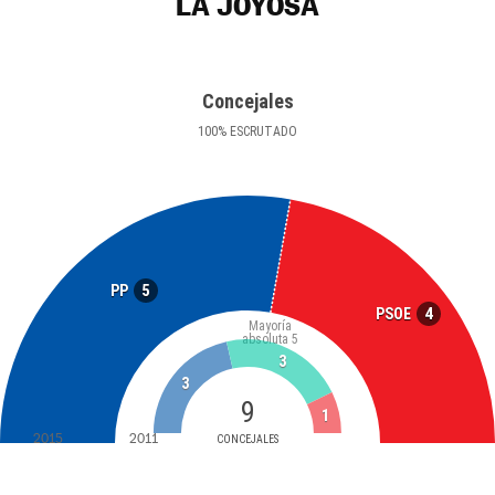
LA JOYOSA
Concejales
100
%
ESCRUTADO
5
PP
4
PSOE
Mayoría
absoluta
5
3
3
9
1
2015
2011
CONCEJALES