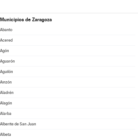
Municipios de Zaragoza
Abanto
Acered
Agón
Aguarón
Aguilón
Ainzón
Aladrén
Alagón
Alarba
Alberite de San Juan
Albeta