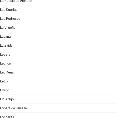
La Puebla de Alfindén
Las Cuerlas
Las Pedrosas
La Vilueña
Layana
La Zaida
Lécera
Lechón
Leciñena
Letux
Litago
Lituénigo
Lobera de Onsella
Longares