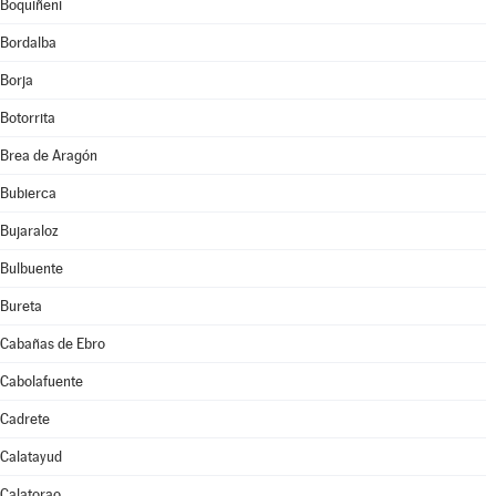
Boquiñeni
Bordalba
Borja
Botorrita
Brea de Aragón
Bubierca
Bujaraloz
Bulbuente
Bureta
Cabañas de Ebro
Cabolafuente
Cadrete
Calatayud
Calatorao