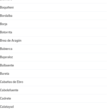
Boquiñeni
Bordalba
Borja
Botorrita
Brea de Aragón
Bubierca
Bujaraloz
Bulbuente
Bureta
Cabañas de Ebro
Cabolafuente
Cadrete
Calatayud