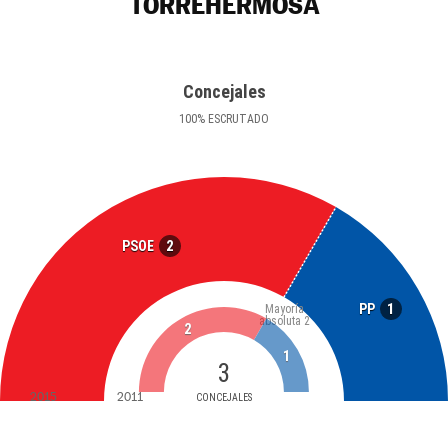
TORREHERMOSA
Concejales
100
%
ESCRUTADO
2
PSOE
1
PP
Mayoría
absoluta
2
2
1
3
2015
2011
CONCEJALES