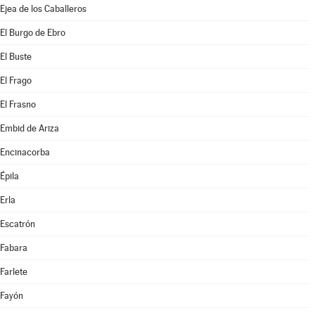
Ejea de los Caballeros
El Burgo de Ebro
El Buste
El Frago
El Frasno
Embid de Ariza
Encinacorba
Épila
Erla
Escatrón
Fabara
Farlete
Fayón