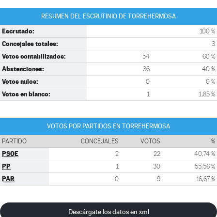
RESUMEN DEL ESCRUTINIO DE TORREHERMOSA
Escrutado:
100 %
Concejales totales:
3
Votos contabilizados:
54
60 %
Abstenciones:
36
40 %
Votos nulos:
0
0 %
Votos en blanco:
1
1,85 %
VOTOS POR PARTIDOS EN TORREHERMOSA
PARTIDO
CONCEJALES
VOTOS
%
PSOE
2
22
40,74 %
PP
1
30
55,56 %
PAR
0
9
16,67 %
Descárgate los datos en xml