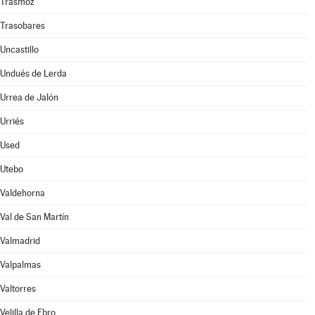
Trasmoz
Trasobares
Uncastillo
Undués de Lerda
Urrea de Jalón
Urriés
Used
Utebo
Valdehorna
Val de San Martín
Valmadrid
Valpalmas
Valtorres
Velilla de Ebro