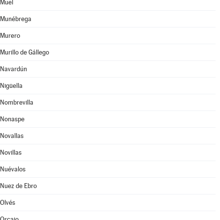
Muel
Munébrega
Murero
Murillo de Gállego
Navardún
Nigüella
Nombrevilla
Nonaspe
Novallas
Novillas
Nuévalos
Nuez de Ebro
Olvés
Orcajo