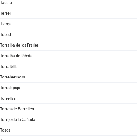
Tauste
Terrer
Tierga
Tobed
Torralba de los Frailes
Torralba de Ribota
Torralbilla
Torrehermosa
Torrelapaja
Torrellas
Torres de Berrellén
Torrijo de la Cañada
Tosos