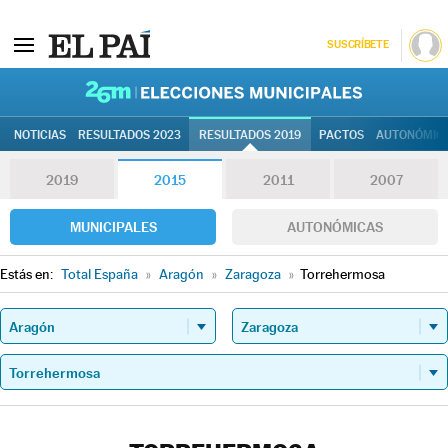
SUSCRÍBETE
26M | Elec
NOTICIAS
RESULTADOS 2023
RESULTADOS 2019
PACTOS
AUTONÓMIC
2019
2015
2011
2007
MUNICIPALES
AUTONÓMICAS
Estás en:
Total España
»
Aragón
»
Zaragoza
»
Torrehermosa