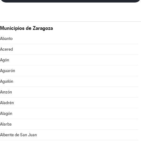
Municipios de Zaragoza
Abanto
Acered
Agón
Aguarón
Aguilón
Ainzón
Aladrén
Alagón
Alarba
Alberite de San Juan