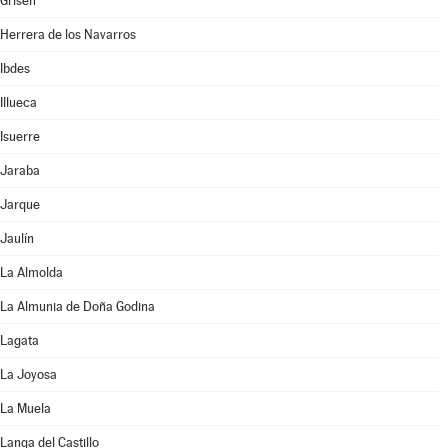
Grisén
Herrera de los Navarros
Ibdes
Illueca
Isuerre
Jaraba
Jarque
Jaulín
La Almolda
La Almunia de Doña Godina
Lagata
La Joyosa
La Muela
Langa del Castillo