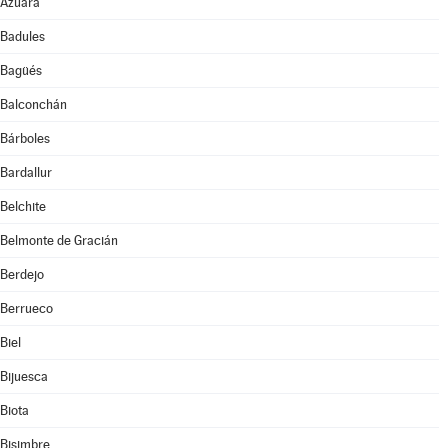
Azuara
Badules
Bagüés
Balconchán
Bárboles
Bardallur
Belchite
Belmonte de Gracián
Berdejo
Berrueco
Biel
Bijuesca
Biota
Bisimbre