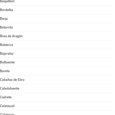
Boquiñeni
Bordalba
Borja
Botorrita
Brea de Aragón
Bubierca
Bujaraloz
Bulbuente
Bureta
Cabañas de Ebro
Cabolafuente
Cadrete
Calatayud
Calatorao