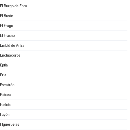
El Burgo de Ebro
El Buste
El Frago
El Frasno
Embid de Ariza
Encinacorba
Épila
Erla
Escatrón
Fabara
Farlete
Fayón
Figueruelas