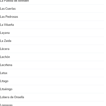
La Puebla de Alfindén
Las Cuerlas
Las Pedrosas
La Vilueña
Layana
La Zaida
Lécera
Lechón
Leciñena
Letux
Litago
Lituénigo
Lobera de Onsella
Longares