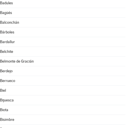
Badules
Bagüés
Balconchán
Bárboles
Bardallur
Belchite
Belmonte de Gracián
Berdejo
Berrueco
Biel
Bijuesca
Biota
Bisimbre