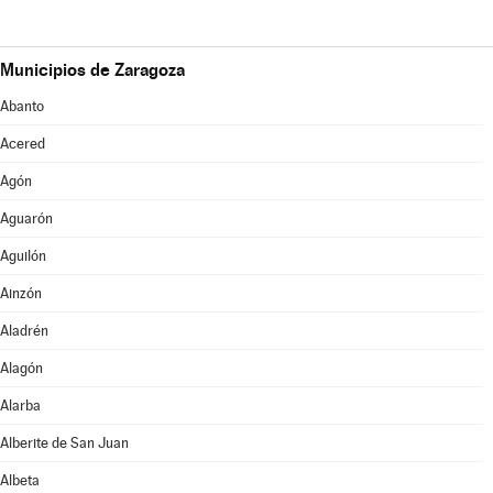
Municipios de Zaragoza
Abanto
Acered
Agón
Aguarón
Aguilón
Ainzón
Aladrén
Alagón
Alarba
Alberite de San Juan
Albeta