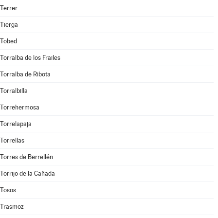
Terrer
Tierga
Tobed
Torralba de los Frailes
Torralba de Ribota
Torralbilla
Torrehermosa
Torrelapaja
Torrellas
Torres de Berrellén
Torrijo de la Cañada
Tosos
Trasmoz