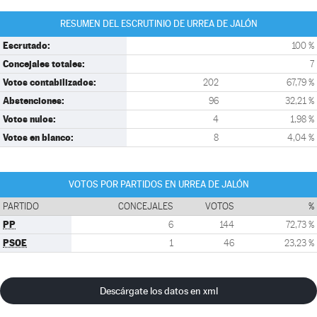
RESUMEN DEL ESCRUTINIO DE URREA DE JALÓN
Escrutado:
100 %
Concejales totales:
7
Votos contabilizados:
202
67,79 %
Abstenciones:
96
32,21 %
Votos nulos:
4
1,98 %
Votos en blanco:
8
4,04 %
VOTOS POR PARTIDOS EN URREA DE JALÓN
PARTIDO
CONCEJALES
VOTOS
%
PP
6
144
72,73 %
PSOE
1
46
23,23 %
Descárgate los datos en xml