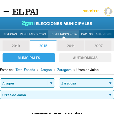
SUSCRÍBETE
26M | Elec
NOTICIAS
RESULTADOS 2023
RESULTADOS 2019
PACTOS
AUTONÓMIC
2019
2015
2011
2007
MUNICIPALES
AUTONÓMICAS
Estás en:
Total España
»
Aragón
»
Zaragoza
»
Urrea de Jalón