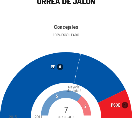
URREA DE JALÓN
Concejales
100
%
ESCRUTADO
6
PP
Mayoría
absoluta
4
5
1
PSOE
2
7
2015
2011
CONCEJALES