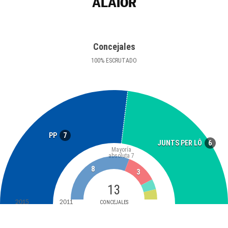
ALAIOR
Concejales
100
%
ESCRUTADO
7
PP
6
JUNTS PER LÔ
Mayoría
absoluta
7
8
3
13
2015
2011
CONCEJALES