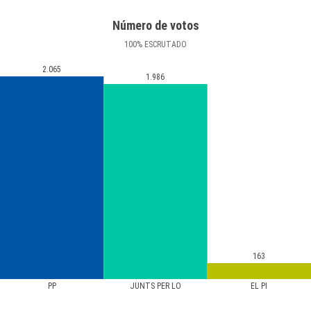
Número de votos
100
%
ESCRUTADO
2.065
1.986
163
PP
JUNTS PER LÔ
EL PI