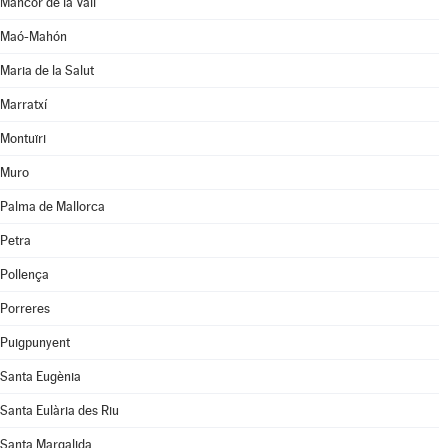
Mancor de la Vall
Maó-Mahón
Maria de la Salut
Marratxí
Montuïri
Muro
Palma de Mallorca
Petra
Pollença
Porreres
Puigpunyent
Santa Eugènia
Santa Eulària des Riu
Santa Margalida