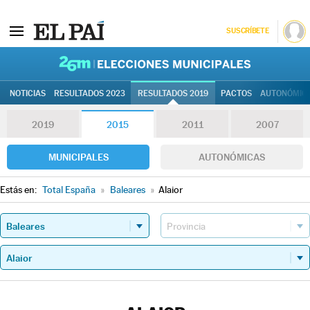
SUSCRÍBETE
26M | Elec
NOTICIAS
RESULTADOS 2023
RESULTADOS 2019
PACTOS
AUTONÓMIC
2019
2015
2011
2007
MUNICIPALES
AUTONÓMICAS
Estás en:
Total España
»
Baleares
»
Alaior