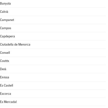
Bunyola
Calvià
Campanet
Campos
Capdepera
Ciutadella de Menorca
Consell
Costitx
Deià
Eivissa
Es Castell
Escorca
Es Mercadal