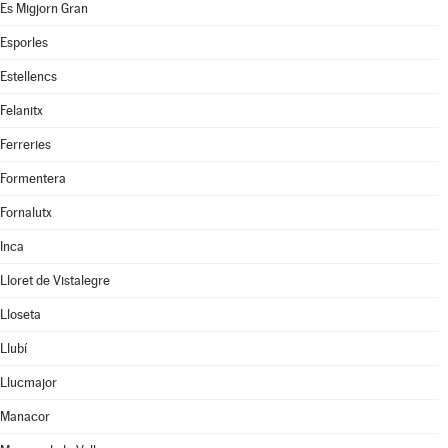
Es Migjorn Gran
Esporles
Estellencs
Felanitx
Ferreries
Formentera
Fornalutx
Inca
Lloret de Vistalegre
Lloseta
Llubí
Llucmajor
Manacor