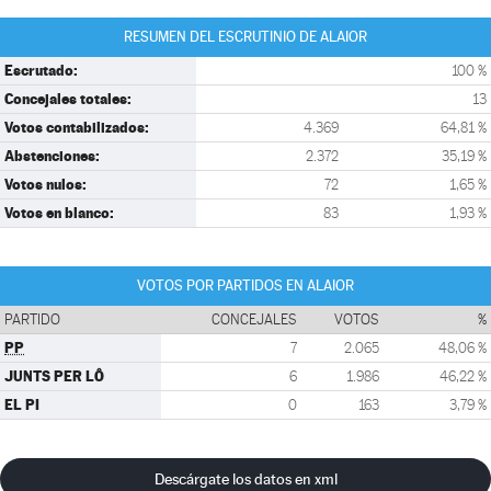
RESUMEN DEL ESCRUTINIO DE ALAIOR
Escrutado:
100 %
Concejales totales:
13
Votos contabilizados:
4.369
64,81 %
Abstenciones:
2.372
35,19 %
Votos nulos:
72
1,65 %
Votos en blanco:
83
1,93 %
VOTOS POR PARTIDOS EN ALAIOR
PARTIDO
CONCEJALES
VOTOS
%
PP
7
2.065
48,06 %
JUNTS PER LÔ
6
1.986
46,22 %
EL PI
0
163
3,79 %
Descárgate los datos en xml