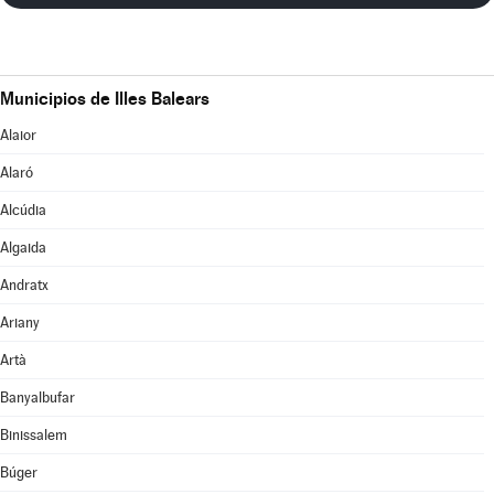
Municipios de Illes Balears
Alaior
Alaró
Alcúdia
Algaida
Andratx
Ariany
Artà
Banyalbufar
Binissalem
Búger