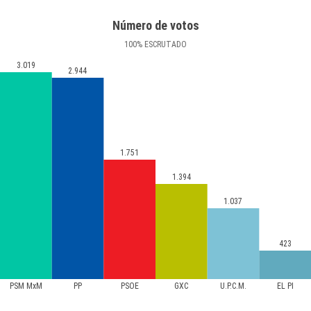
Número de votos
100
%
ESCRUTADO
3.019
2.944
1.751
1.394
1.037
423
PSM MxM
PP
PSOE
GXC
U.P.C.M.
EL PI