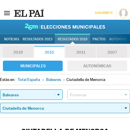
SUSCRÍBETE
26M | Elec
NOTICIAS
RESULTADOS 2023
RESULTADOS 2019
PACTOS
AUTONÓMIC
2019
2015
2011
2007
MUNICIPALES
AUTONÓMICAS
Estás en:
Total España
»
Baleares
»
Ciutadella de Menorca