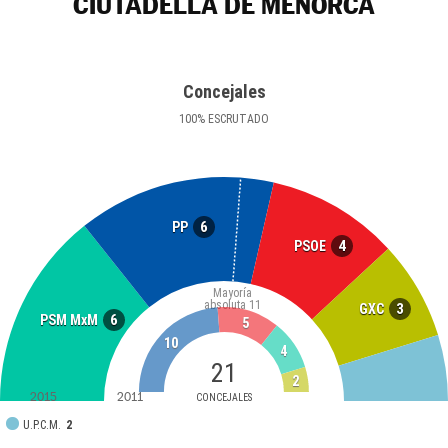
CIUTADELLA DE MENORCA
Concejales
100
%
ESCRUTADO
6
PP
4
PSOE
Mayoría
absoluta
11
3
GXC
6
PSM MxM
5
10
4
21
2
2015
2011
CONCEJALES
U.P.C.M.
2