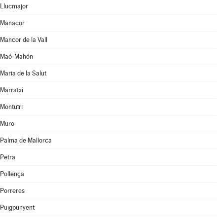
Llucmajor
Manacor
Mancor de la Vall
Maó-Mahón
Maria de la Salut
Marratxí
Montuïri
Muro
Palma de Mallorca
Petra
Pollença
Porreres
Puigpunyent