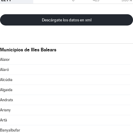
Descárgate los datos en xml
Municipios de Illes Balears
Alaior
Alaró
Alcúdia
Algaida
Andratx
Ariany
Artà
Banyalbufar