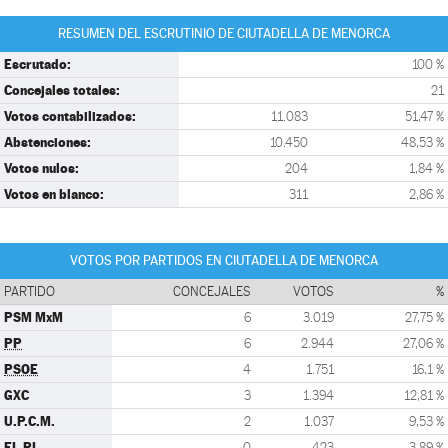
RESUMEN DEL ESCRUTINIO DE CIUTADELLA DE MENORCA
Escrutado:
100 %
Concejales totales:
21
Votos contabilizados:
11.083
51,47 %
Abstenciones:
10.450
48,53 %
Votos nulos:
204
1,84 %
Votos en blanco:
311
2,86 %
VOTOS POR PARTIDOS EN CIUTADELLA DE MENORCA
PARTIDO
CONCEJALES
VOTOS
%
PSM MxM
6
3.019
27,75 %
PP
6
2.944
27,06 %
PSOE
4
1.751
16,1 %
GXC
3
1.394
12,81 %
U.P.C.M.
2
1.037
9,53 %
EL PI
0
423
3,89 %