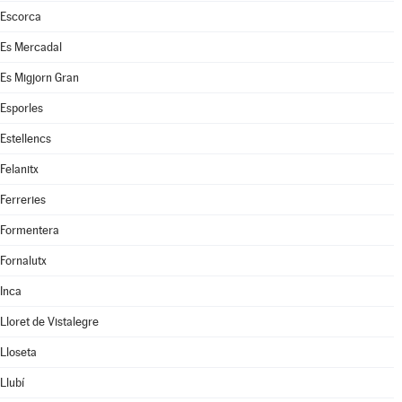
Escorca
Es Mercadal
Es Migjorn Gran
Esporles
Estellencs
Felanitx
Ferreries
Formentera
Fornalutx
Inca
Lloret de Vistalegre
Lloseta
Llubí