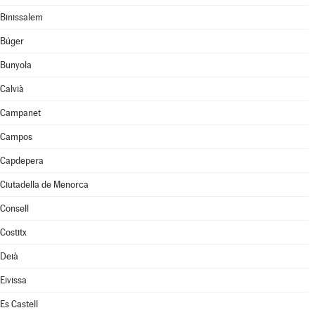
Binissalem
Búger
Bunyola
Calvià
Campanet
Campos
Capdepera
Ciutadella de Menorca
Consell
Costitx
Deià
Eivissa
Es Castell