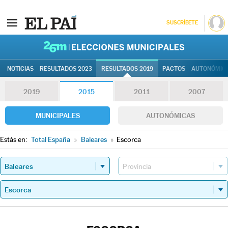
SUSCRÍBETE
26M | Elec
NOTICIAS
RESULTADOS 2023
RESULTADOS 2019
PACTOS
AUTONÓMIC
2019
2015
2011
2007
MUNICIPALES
AUTONÓMICAS
Estás en:
Total España
»
Baleares
»
Escorca