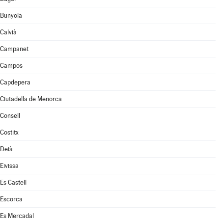
Bunyola
Calvià
Campanet
Campos
Capdepera
Ciutadella de Menorca
Consell
Costitx
Deià
Eivissa
Es Castell
Escorca
Es Mercadal