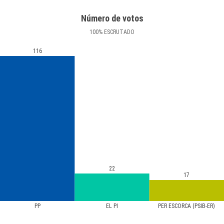
Número de votos
100
%
ESCRUTADO
116
22
17
PP
EL PI
PER ESCORCA (PSIB-ER)