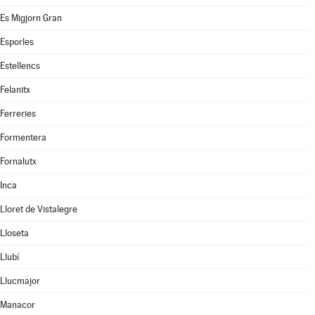
Es Migjorn Gran
Esporles
Estellencs
Felanitx
Ferreries
Formentera
Fornalutx
Inca
Lloret de Vistalegre
Lloseta
Llubí
Llucmajor
Manacor