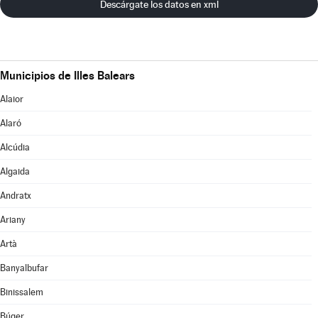
Descárgate los datos en xml
Municipios de Illes Balears
Alaior
Alaró
Alcúdia
Algaida
Andratx
Ariany
Artà
Banyalbufar
Binissalem
Búger