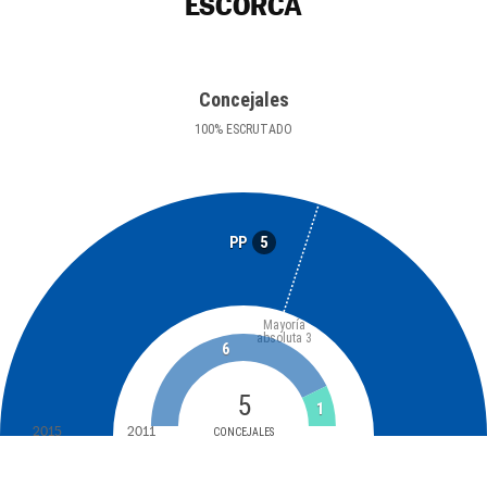
ESCORCA
Concejales
100
%
ESCRUTADO
5
PP
Mayoría
absoluta
3
6
5
1
2015
2011
CONCEJALES