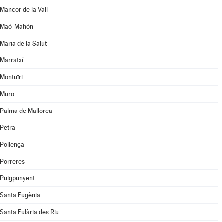
Mancor de la Vall
Maó-Mahón
Maria de la Salut
Marratxí
Montuïri
Muro
Palma de Mallorca
Petra
Pollença
Porreres
Puigpunyent
Santa Eugènia
Santa Eulària des Riu