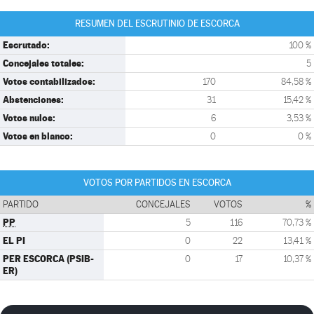
RESUMEN DEL ESCRUTINIO DE ESCORCA
Escrutado:
100 %
Concejales totales:
5
Votos contabilizados:
170
84,58 %
Abstenciones:
31
15,42 %
Votos nulos:
6
3,53 %
Votos en blanco:
0
0 %
VOTOS POR PARTIDOS EN ESCORCA
PARTIDO
CONCEJALES
VOTOS
%
PP
5
116
70,73 %
EL PI
0
22
13,41 %
PER ESCORCA (PSIB-
0
17
10,37 %
ER)