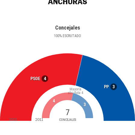
ANCHURAS
Concejales
100
%
ESCRUTADO
4
PSOE
3
PP
Mayoría
absoluta
4
4
3
7
2015
2011
CONCEJALES