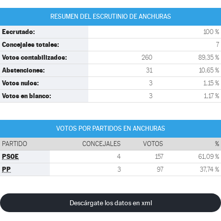
RESUMEN DEL ESCRUTINIO DE ANCHURAS
Escrutado:
100 %
Concejales totales:
7
Votos contabilizados:
260
89,35 %
Abstenciones:
31
10,65 %
Votos nulos:
3
1,15 %
Votos en blanco:
3
1,17 %
VOTOS POR PARTIDOS EN ANCHURAS
PARTIDO
CONCEJALES
VOTOS
%
PSOE
4
157
61,09 %
PP
3
97
37,74 %
Descárgate los datos en xml