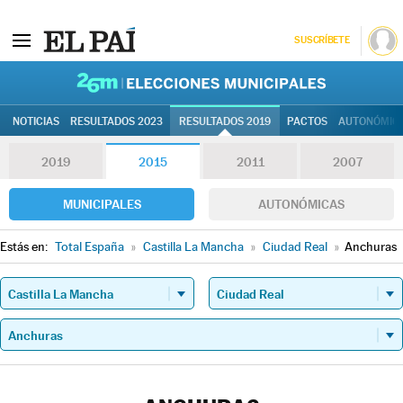
SUSCRÍBETE
26M | Elec
NOTICIAS
RESULTADOS 2023
RESULTADOS 2019
PACTOS
AUTONÓMIC
2019
2015
2011
2007
MUNICIPALES
AUTONÓMICAS
Estás en:
Total España
»
Castilla La Mancha
»
Ciudad Real
»
Anchuras