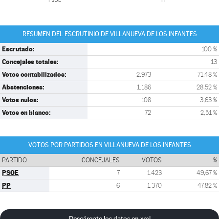
PSOE
PP
RESUMEN DEL ESCRUTINIO DE VILLANUEVA DE LOS INFANTES
Escrutado:
100 %
Concejales totales:
13
Votos contabilizados:
2.973
71,48 %
Abstenciones:
1.186
28,52 %
Votos nulos:
108
3,63 %
Votos en blanco:
72
2,51 %
VOTOS POR PARTIDOS EN VILLANUEVA DE LOS INFANTES
PARTIDO
CONCEJALES
VOTOS
%
PSOE
7
1.423
49,67 %
PP
6
1.370
47,82 %
Descárgate los datos en xml