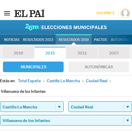
SUSCRÍBETE
26M | Elec
NOTICIAS
RESULTADOS 2023
RESULTADOS 2019
PACTOS
AUTONÓMIC
2019
2015
2011
2007
MUNICIPALES
AUTONÓMICAS
Estás en:
Total España
»
Castilla La Mancha
»
Ciudad Real
»
Villanueva de los Infantes