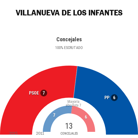
VILLANUEVA DE LOS INFANTES
Concejales
100
%
ESCRUTADO
7
PSOE
6
PP
Mayoría
absoluta
7
7
6
13
2015
2011
CONCEJALES