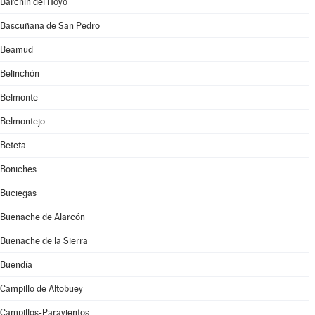
Barchín del Hoyo
Bascuñana de San Pedro
Beamud
Belinchón
Belmonte
Belmontejo
Beteta
Boniches
Buciegas
Buenache de Alarcón
Buenache de la Sierra
Buendía
Campillo de Altobuey
Campillos-Paravientos