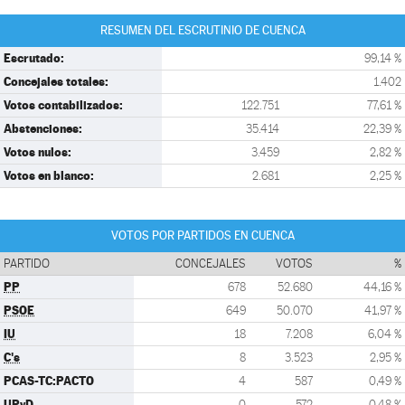
RESUMEN DEL ESCRUTINIO DE CUENCA
Escrutado:
99,14 %
Concejales totales:
1.402
Votos contabilizados:
122.751
77,61 %
Abstenciones:
35.414
22,39 %
Votos nulos:
3.459
2,82 %
Votos en blanco:
2.681
2,25 %
VOTOS POR PARTIDOS EN CUENCA
PARTIDO
CONCEJALES
VOTOS
%
PP
678
52.680
44,16 %
PSOE
649
50.070
41,97 %
IU
18
7.208
6,04 %
C's
8
3.523
2,95 %
PCAS-TC:PACTO
4
587
0,49 %
UPyD
0
572
0,48 %