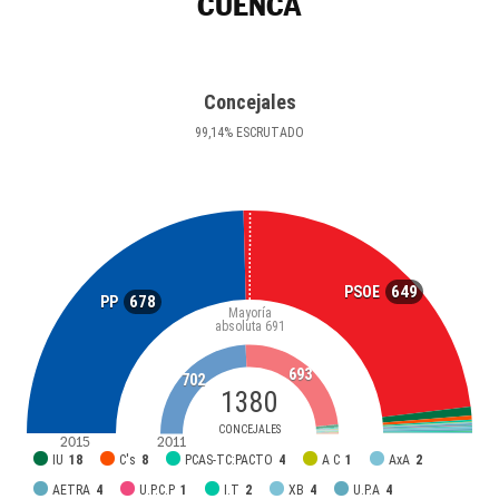
CUENCA
Concejales
99
,14
%
ESCRUTADO
649
PSOE
678
PP
Mayoría
absoluta
691
693
702
1380
CONCEJALES
2015
2011
IU
18
C's
8
PCAS-TC:PACTO
4
A C
1
AxA
2
AETRA
4
U.P.C.P
1
I.T
2
XB
4
U.P.A
4