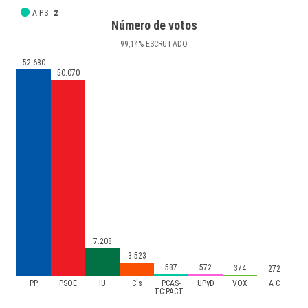
A.P.S.
2
Número de votos
99
,14
%
ESCRUTADO
52.680
50.070
7.208
3.523
587
572
374
272
PP
PSOE
IU
C's
PCAS-
UPyD
VOX
A C
TC:PACTO