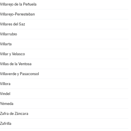
Villarejo de la Peñuela
Villarejo-Periesteban
Villares del Saz
Villarrubio
Villarta
Villar y Velasco
Villas de la Ventosa
Villaverde y Pasaconsol
Víllora
Vindel
Yémeda
Zafra de Záncara
Zafrilla