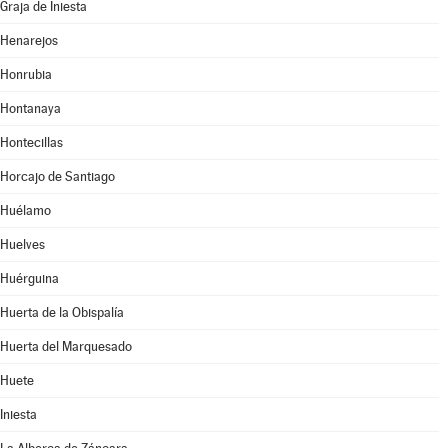
Graja de Iniesta
Henarejos
Honrubia
Hontanaya
Hontecillas
Horcajo de Santiago
Huélamo
Huelves
Huérguina
Huerta de la Obispalía
Huerta del Marquesado
Huete
Iniesta