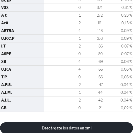
VOX
0
374
0,31 %
A C
1
272
0,23 %
AxA
2
161
0,13 %
AETRA
4
113
0,09 %
U.P.C.P
1
103
0,09 %
I.T
2
86
0,07 %
ASPE
0
80
0,07 %
XB
4
69
0,06 %
U.P.A
4
66
0,06 %
T.P.
0
66
0,06 %
A.P.S.
2
47
0,04 %
A.I.M.
1
44
0,04 %
A.I.L.
2
42
0,04 %
GB
0
21
0,02 %
Descárgate los datos en xml