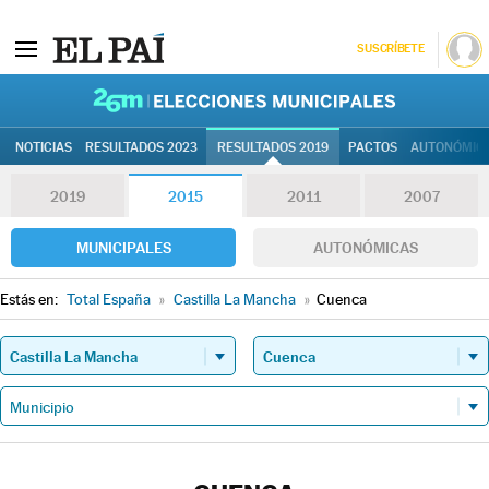
SUSCRÍBETE
26M | Elec
NOTICIAS
RESULTADOS 2023
RESULTADOS 2019
PACTOS
AUTONÓMIC
2019
2015
2011
2007
MUNICIPALES
AUTONÓMICAS
Estás en:
Total España
»
Castilla La Mancha
»
Cuenca