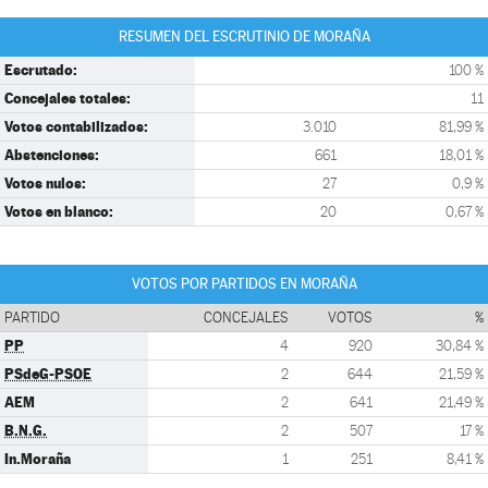
RESUMEN DEL ESCRUTINIO DE MORAÑA
Escrutado:
100 %
Concejales totales:
11
Votos contabilizados:
3.010
81,99 %
Abstenciones:
661
18,01 %
Votos nulos:
27
0,9 %
Votos en blanco:
20
0,67 %
VOTOS POR PARTIDOS EN MORAÑA
PARTIDO
CONCEJALES
VOTOS
%
PP
4
920
30,84 %
PSdeG-PSOE
2
644
21,59 %
AEM
2
641
21,49 %
B.N.G.
2
507
17 %
In.Moraña
1
251
8,41 %