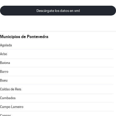
Descárgate los datos en xml
Municipios de Pontevedra
Agolada
Arbo
Baiona
Barro
Bueu
Caldas de Reis
Cambados
Campo Lameiro
Cangas