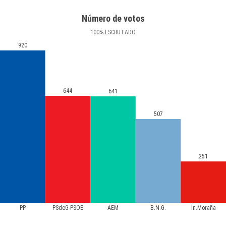
Número de votos
100
%
ESCRUTADO
920
644
641
507
251
PP
PSdeG-PSOE
AEM
B.N.G.
In.Moraña