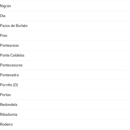
Nigrán
Oia
Pazos de Borbén
Poio
Ponteareas
Ponte Caldelas
Pontecesures
Pontevedra
Porriño (O)
Portas
Redondela
Ribadumia
Rodeiro