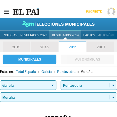
SUSCRÍBETE
26M | Elec
NOTICIAS
RESULTADOS 2023
RESULTADOS 2019
PACTOS
AUTONÓMIC
2019
2015
2011
2007
MUNICIPALES
AUTONÓMICAS
Estás en:
Total España
»
Galicia
»
Pontevedra
»
Moraña