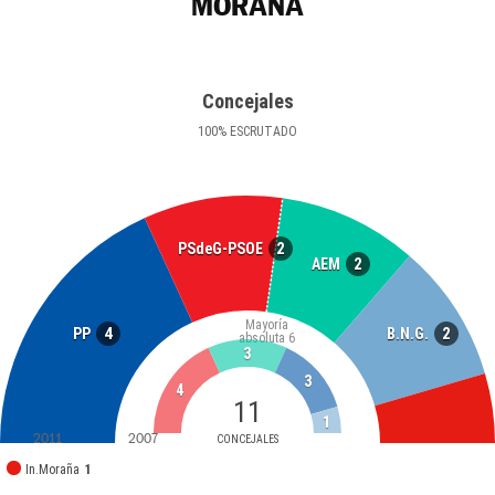
MORAÑA
Concejales
100
%
ESCRUTADO
2
PSdeG-PSOE
2
AEM
Mayoría
4
2
PP
B.N.G.
absoluta
6
3
3
4
11
1
2011
2007
CONCEJALES
In.Moraña
1