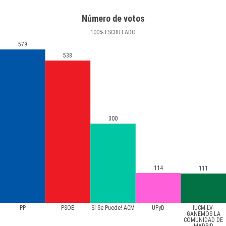
Número de votos
100
%
ESCRUTADO
579
538
300
114
111
PP
PSOE
Sí Se Puede! ACM
UPyD
IUCM-LV-
GANEMOS LA
COMUNIDAD DE