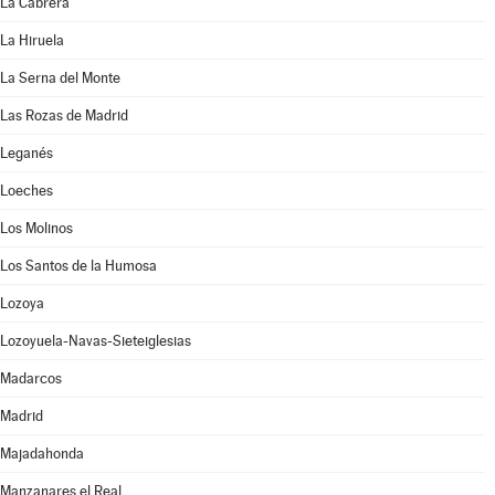
La Cabrera
La Hiruela
La Serna del Monte
Las Rozas de Madrid
Leganés
Loeches
Los Molinos
Los Santos de la Humosa
Lozoya
Lozoyuela-Navas-Sieteiglesias
Madarcos
Madrid
Majadahonda
Manzanares el Real