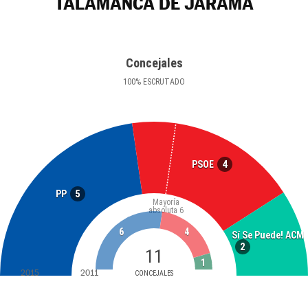
TALAMANCA DE JARAMA
Concejales
100
%
ESCRUTADO
4
PSOE
5
PP
Mayoría
absoluta
6
6
4
Sí Se Puede! ACM
2
11
1
2015
2011
CONCEJALES