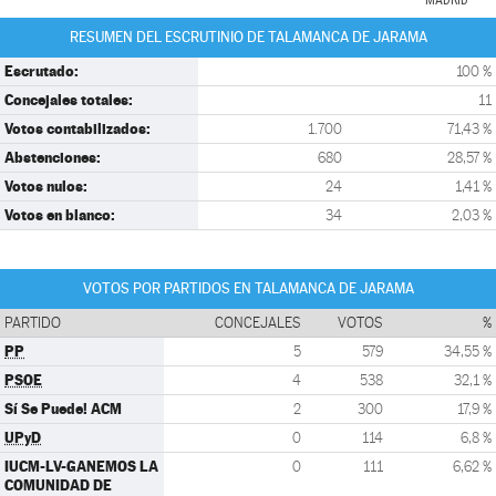
MADRID
RESUMEN DEL ESCRUTINIO DE TALAMANCA DE JARAMA
Escrutado:
100 %
Concejales totales:
11
Votos contabilizados:
1.700
71,43 %
Abstenciones:
680
28,57 %
Votos nulos:
24
1,41 %
Votos en blanco:
34
2,03 %
VOTOS POR PARTIDOS EN TALAMANCA DE JARAMA
PARTIDO
CONCEJALES
VOTOS
%
PP
5
579
34,55 %
PSOE
4
538
32,1 %
Sí Se Puede! ACM
2
300
17,9 %
UPyD
0
114
6,8 %
IUCM-LV-GANEMOS LA
0
111
6,62 %
COMUNIDAD DE