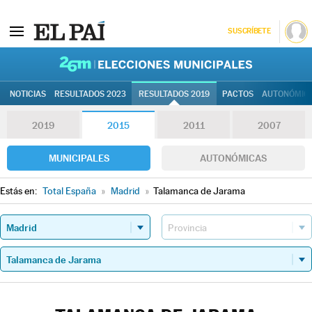
SUSCRÍBETE
26M | Elec
NOTICIAS
RESULTADOS 2023
RESULTADOS 2019
PACTOS
AUTONÓMIC
2019
2015
2011
2007
MUNICIPALES
AUTONÓMICAS
Estás en:
Total España
»
Madrid
»
Talamanca de Jarama