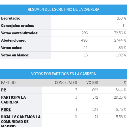
RESUMEN DEL ESCRUTINIO DE LA CABRERA
Escrutado:
100 %
Concejales totales:
11
Votos contabilizados:
1.296
72,56 %
Abstenciones:
490
27,44 %
Votos nulos:
24
1,85 %
Votos en blanco:
13
1,02 %
VOTOS POR PARTIDOS EN LA CABRERA
PARTIDO
CONCEJALES
VOTOS
%
PP
7
692
54,4 %
PARTICIPA LA
3
372
29,25 %
CABRERA
PSOE
1
124
9,75 %
IUCM-LV-GANEMOS LA
0
71
5,58 %
COMUNIDAD DE
MADRID