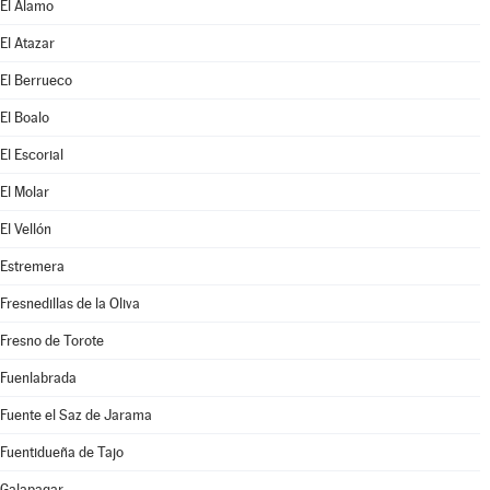
El Álamo
El Atazar
El Berrueco
El Boalo
El Escorial
El Molar
El Vellón
Estremera
Fresnedillas de la Oliva
Fresno de Torote
Fuenlabrada
Fuente el Saz de Jarama
Fuentidueña de Tajo
Galapagar