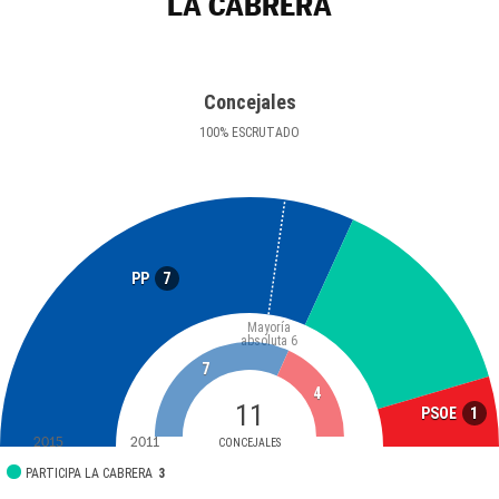
LA CABRERA
Concejales
100
%
ESCRUTADO
7
PP
Mayoría
absoluta
6
7
4
11
1
PSOE
2015
2011
CONCEJALES
PARTICIPA LA CABRERA
3