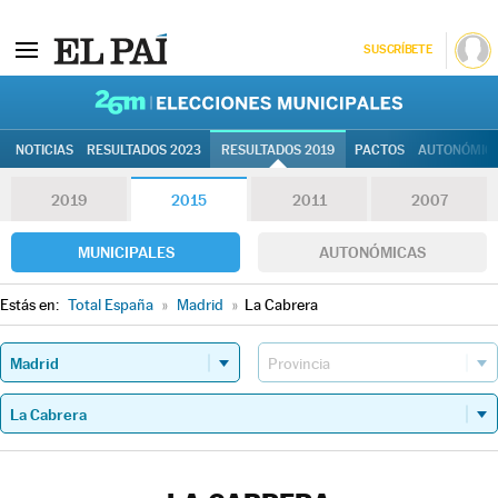
SUSCRÍBETE
26M | Elec
NOTICIAS
RESULTADOS 2023
RESULTADOS 2019
PACTOS
AUTONÓMIC
2019
2015
2011
2007
MUNICIPALES
AUTONÓMICAS
Estás en:
Total España
»
Madrid
»
La Cabrera