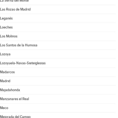
La Serna del Monte
Las Rozas de Madrid
Leganés
Loeches
Los Molinos
Los Santos de la Humosa
Lozoya
Lozoyuela-Navas-Sieteiglesias
Madarcos
Madrid
Majadahonda
Manzanares el Real
Meco
Mejorada del Campo