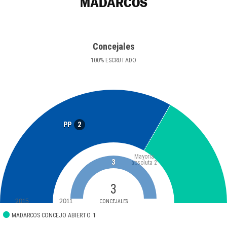
MADARCOS
Concejales
100
%
ESCRUTADO
2
PP
Mayoría
3
absoluta
2
3
2015
2011
CONCEJALES
MADARCOS CONCEJO ABIERTO
1