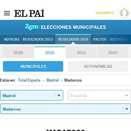
SUSCRÍBETE
26M | Elec
NOTICIAS
RESULTADOS 2023
RESULTADOS 2019
PACTOS
AUTONÓMIC
2019
2015
2011
2007
MUNICIPALES
AUTONÓMICAS
Estás en:
Total España
»
Madrid
»
Madarcos