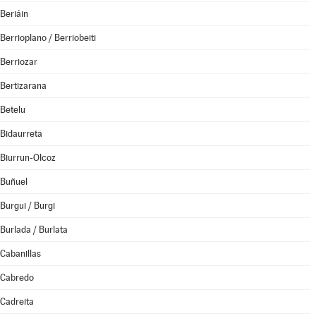
Beriáin
Berrioplano / Berriobeiti
Berriozar
Bertizarana
Betelu
Bidaurreta
Biurrun-Olcoz
Buñuel
Burgui / Burgi
Burlada / Burlata
Cabanillas
Cabredo
Cadreita