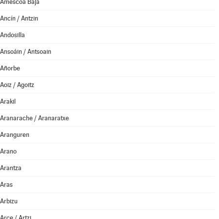
Améscoa Baja
Ancín / Antzin
Andosilla
Ansoáin / Antsoain
Añorbe
Aoiz / Agoitz
Arakil
Aranarache / Aranaratxe
Aranguren
Arano
Arantza
Aras
Arbizu
Arce / Artzi