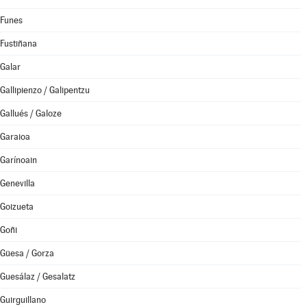
Funes
Fustiñana
Galar
Gallipienzo / Galipentzu
Gallués / Galoze
Garaioa
Garínoain
Genevilla
Goizueta
Goñi
Güesa / Gorza
Guesálaz / Gesalatz
Guirguillano