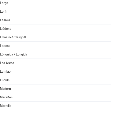
Lerga
Lerín
Lesaka
Liédena
Lizoáin-Arriasgoiti
Lodosa
Lónguida / Longida
Los Arcos
Lumbier
Luquin
Mañeru
Marañón
Marcilla