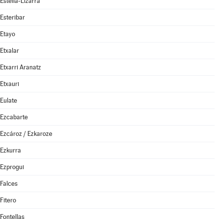
Estella-Lizarra
Esteribar
Etayo
Etxalar
Etxarri Aranatz
Etxauri
Eulate
Ezcabarte
Ezcároz / Ezkaroze
Ezkurra
Ezprogui
Falces
Fitero
Fontellas