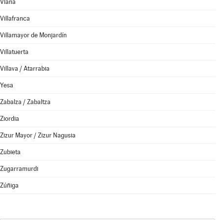
Viana
Villafranca
Villamayor de Monjardín
Villatuerta
Villava / Atarrabia
Yesa
Zabalza / Zabaltza
Ziordia
Zizur Mayor / Zizur Nagusia
Zubieta
Zugarramurdi
Zúñiga