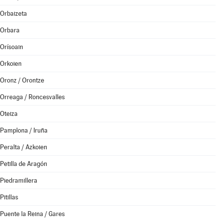
Orbaizeta
Orbara
Orísoain
Orkoien
Oronz / Orontze
Orreaga / Roncesvalles
Oteiza
Pamplona / Iruña
Peralta / Azkoien
Petilla de Aragón
Piedramillera
Pitillas
Puente la Reina / Gares