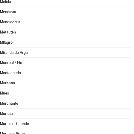
Mélida
Mendavia
Mendigorría
Metauten
Milagro
Miranda de Arga
Monreal / Elo
Monteagudo
Morentin
Mues
Murchante
Murieta
Murillo el Cuende
Murillo el Fruto