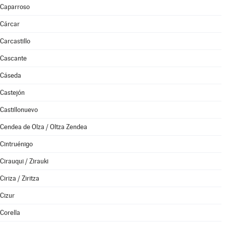
Caparroso
Cárcar
Carcastillo
Cascante
Cáseda
Castejón
Castillonuevo
Cendea de Olza / Oltza Zendea
Cintruénigo
Cirauqui / Zirauki
Ciriza / Ziritza
Cizur
Corella