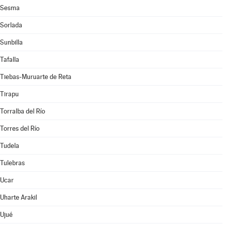
Sesma
Sorlada
Sunbilla
Tafalla
Tiebas-Muruarte de Reta
Tirapu
Torralba del Río
Torres del Río
Tudela
Tulebras
Ucar
Uharte Arakil
Ujué