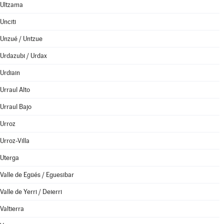
Ultzama
Unciti
Unzué / Untzue
Urdazubi / Urdax
Urdiain
Urraul Alto
Urraul Bajo
Urroz
Urroz-Villa
Uterga
Valle de Egüés / Eguesibar
Valle de Yerri / Deierri
Valtierra