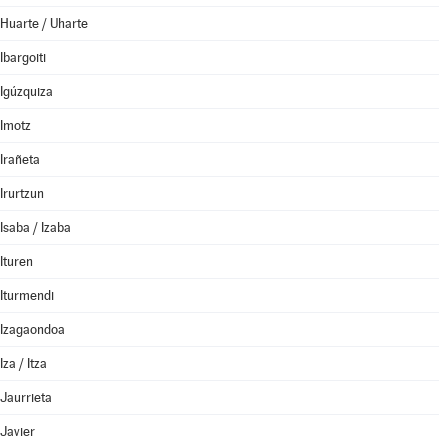
Huarte / Uharte
Ibargoiti
Igúzquiza
Imotz
Irañeta
Irurtzun
Isaba / Izaba
Ituren
Iturmendi
Izagaondoa
Iza / Itza
Jaurrieta
Javier