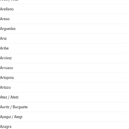
Arellano
Areso
Arguedas
Aria
Aribe
Arróniz
Arruazu
Artajona
Artazu
Atez / Atetz
Auritz / Burguete
Ayegui / Aiegi
Azagra