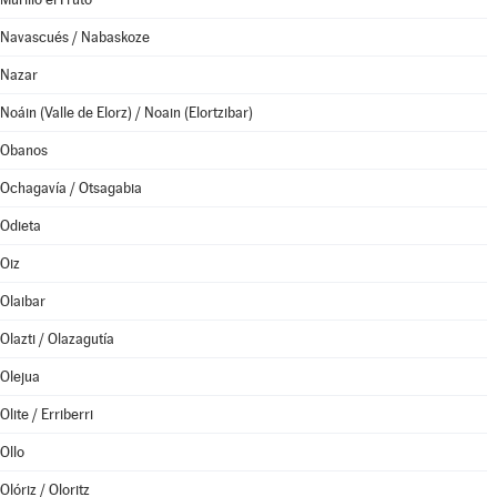
Navascués / Nabaskoze
Nazar
Noáin (Valle de Elorz) / Noain (Elortzibar)
Obanos
Ochagavía / Otsagabia
Odieta
Oiz
Olaibar
Olazti / Olazagutía
Olejua
Olite / Erriberri
Ollo
Olóriz / Oloritz