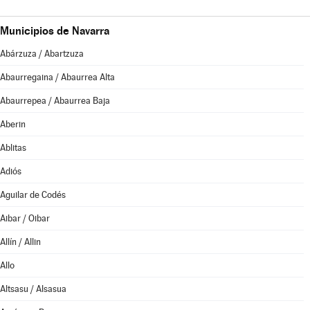
Municipios de Navarra
Abárzuza / Abartzuza
Abaurregaina / Abaurrea Alta
Abaurrepea / Abaurrea Baja
Aberin
Ablitas
Adiós
Aguilar de Codés
Aibar / Oibar
Allín / Allin
Allo
Altsasu / Alsasua