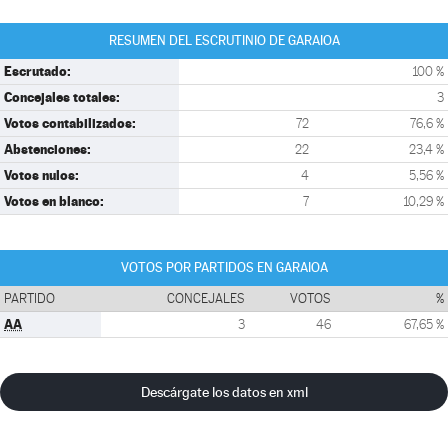
RESUMEN DEL ESCRUTINIO DE GARAIOA
Escrutado:
100 %
Concejales totales:
3
Votos contabilizados:
72
76,6 %
Abstenciones:
22
23,4 %
Votos nulos:
4
5,56 %
Votos en blanco:
7
10,29 %
VOTOS POR PARTIDOS EN GARAIOA
PARTIDO
CONCEJALES
VOTOS
%
AA
3
46
67,65 %
Descárgate los datos en xml