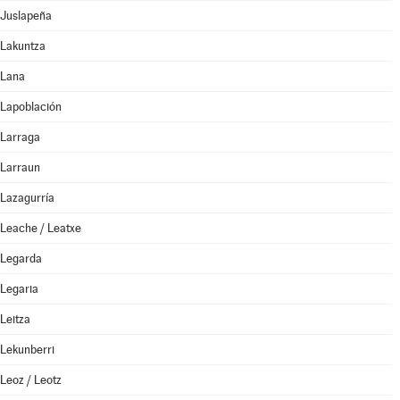
Juslapeña
Lakuntza
Lana
Lapoblación
Larraga
Larraun
Lazagurría
Leache / Leatxe
Legarda
Legaria
Leitza
Lekunberri
Leoz / Leotz