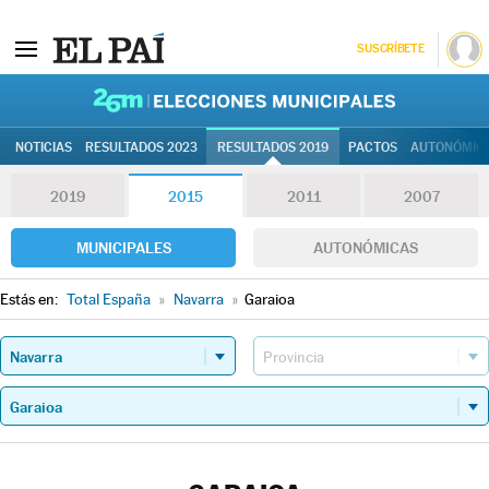
SUSCRÍBETE
26M | Elec
NOTICIAS
RESULTADOS 2023
RESULTADOS 2019
PACTOS
AUTONÓMIC
2019
2015
2011
2007
MUNICIPALES
AUTONÓMICAS
Estás en:
Total España
»
Navarra
»
Garaioa