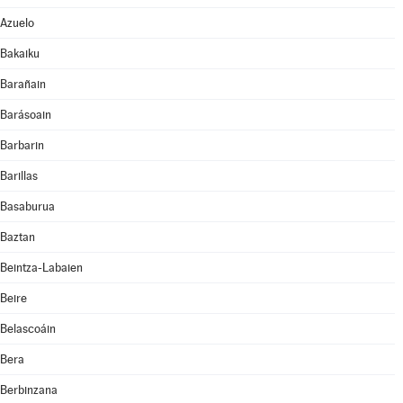
Azuelo
Bakaiku
Barañain
Barásoain
Barbarin
Barillas
Basaburua
Baztan
Beintza-Labaien
Beire
Belascoáin
Bera
Berbinzana