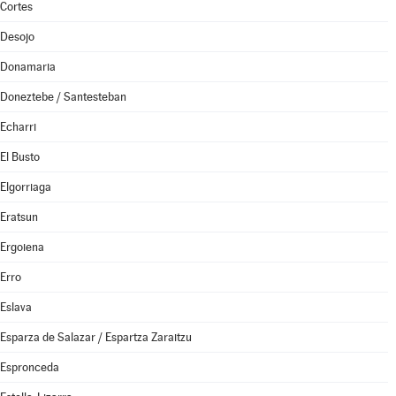
Cortes
Desojo
Donamaria
Doneztebe / Santesteban
Echarri
El Busto
Elgorriaga
Eratsun
Ergoiena
Erro
Eslava
Esparza de Salazar / Espartza Zaraitzu
Espronceda