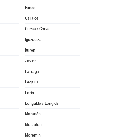
Funes
Garaioa
Güesa / Gorza
Igúzquiza
Ituren
Javier
Larraga
Legaria
Lerín
Lónguida / Longida
Marañón
Metauten
Morentin