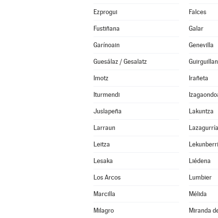
Ezprogui
Falces
Fustiñana
Galar
Garínoain
Genevilla
Guesálaz / Gesalatz
Guirguilla
Imotz
Irañeta
Iturmendi
Izagaondo
Juslapeña
Lakuntza
Larraun
Lazagurrí
Leitza
Lekunberr
Lesaka
Liédena
Los Arcos
Lumbier
Marcilla
Mélida
Milagro
Miranda d