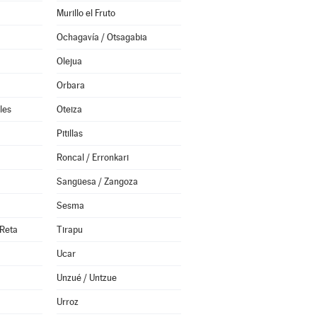
Murillo el Fruto
Ochagavía / Otsagabia
Olejua
Orbara
les
Oteiza
Pitillas
Roncal / Erronkari
Sangüesa / Zangoza
Sesma
 Reta
Tirapu
Ucar
Unzué / Untzue
Urroz