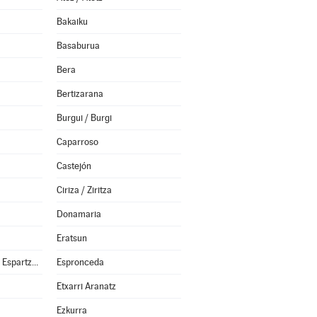
Bakaiku
Basaburua
Bera
Bertizarana
Burgui / Burgi
Caparroso
Castejón
Ciriza / Ziritza
Donamaria
Eratsun
Esparza de Salazar / Espartza Zaraitzu
Espronceda
Etxarri Aranatz
Ezkurra