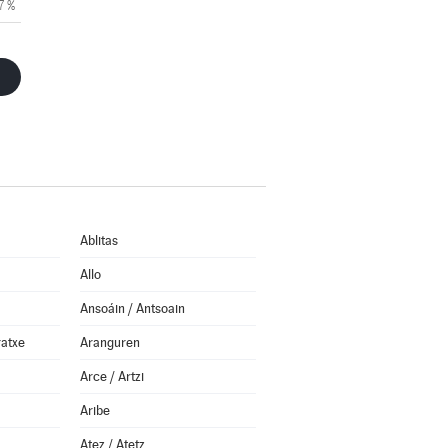
7 %
Ablitas
Allo
Ansoáin / Antsoain
ratxe
Aranguren
Arce / Artzi
Aribe
Atez / Atetz