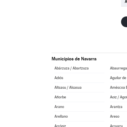
A
Municipios de Navarra
Abárzuza / Abartzuza
Abaurregai
Adiós
Aguilar de
Altsasu / Alsasua
Améscoa 
Añorbe
Aoiz / Agoi
Arano
Arantza
Arellano
Areso
Arróniz
Arruazu