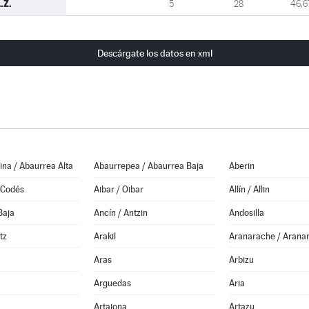
.Z.
5
28
46,6
Descárgate los datos en xml
na / Abaurrea Alta
Abaurrepea / Abaurrea Baja
Aberin
 Codés
Aibar / Oibar
Allín / Allin
Baja
Ancín / Antzin
Andosilla
tz
Arakil
Aranarache / Arana
Aras
Arbizu
Arguedas
Aria
Artajona
Artazu