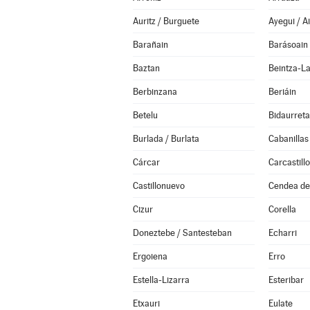
Auritz / Burguete
Ayegui / A
Barañain
Barásoain
Baztan
Beintza-L
Berbinzana
Beriáin
Betelu
Bidaurreta
Burlada / Burlata
Cabanillas
Cárcar
Carcastillo
Castillonuevo
Cendea de 
Cizur
Corella
Doneztebe / Santesteban
Echarri
Ergoiena
Erro
Estella-Lizarra
Esteribar
Etxauri
Eulate