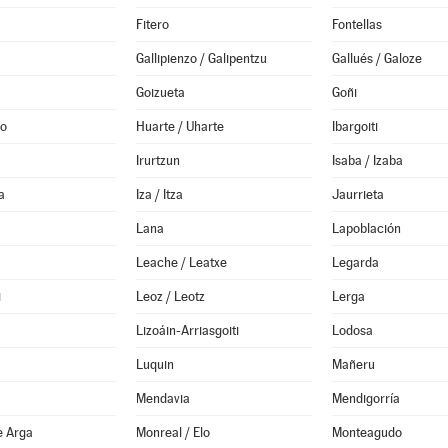
Fitero
Fontellas
Gallipienzo / Galipentzu
Gallués / Galoze
Goizueta
Goñi
no
Huarte / Uharte
Ibargoiti
Irurtzun
Isaba / Izaba
a
Iza / Itza
Jaurrieta
Lana
Lapoblación
a
Leache / Leatxe
Legarda
i
Leoz / Leotz
Lerga
Lizoáin-Arriasgoiti
Lodosa
Luquin
Mañeru
Mendavia
Mendigorría
e Arga
Monreal / Elo
Monteagudo