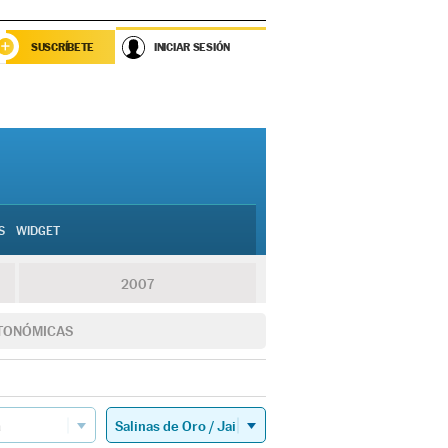
SUSCRÍBETE
INICIAR SESIÓN
S
WIDGET
2007
TONÓMICAS