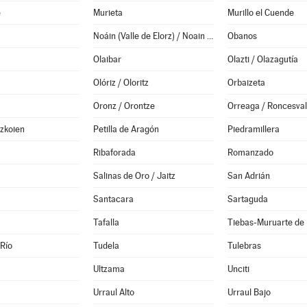
e
Murieta
Murillo el Cuende
Noáin (Valle de Elorz) / Noain (Elortzibar)
Obanos
Olaibar
Olazti / Olazagutía
Olóriz / Oloritz
Orbaizeta
Oronz / Orontze
Orreaga / Roncesval
Azkoien
Petilla de Aragón
Piedramillera
Ribaforada
Romanzado
Salinas de Oro / Jaitz
San Adrián
Santacara
Sartaguda
Tafalla
Tiebas-Muruarte de
 Río
Tudela
Tulebras
Ultzama
Unciti
Urraul Alto
Urraul Bajo