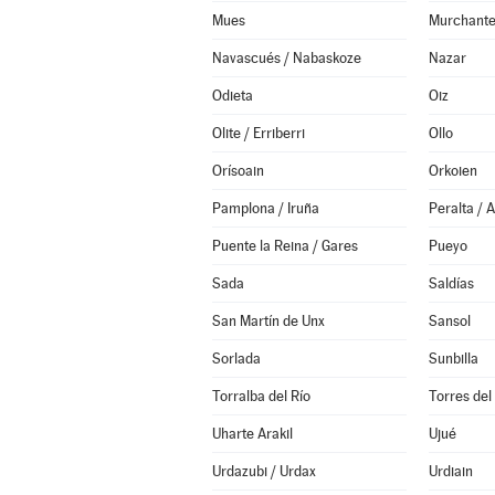
Mues
Murchant
Navascués / Nabaskoze
Nazar
Odieta
Oiz
Olite / Erriberri
Ollo
Orísoain
Orkoien
Pamplona / Iruña
Peralta / 
Puente la Reina / Gares
Pueyo
Sada
Saldías
San Martín de Unx
Sansol
Sorlada
Sunbilla
Torralba del Río
Torres del
Uharte Arakil
Ujué
Urdazubi / Urdax
Urdiain