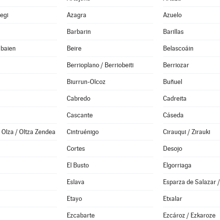
iegi
Azagra
Azuelo
Barbarin
Barillas
abaien
Beire
Belascoáin
Berrioplano / Berriobeiti
Berriozar
Biurrun-Olcoz
Buñuel
Cabredo
Cadreita
Cascante
Cáseda
Olza / Oltza Zendea
Cintruénigo
Cirauqui / Zirauki
Cortes
Desojo
El Busto
Elgorriaga
Eslava
Etayo
Etxalar
Ezcabarte
Ezcároz / Ezkaroze