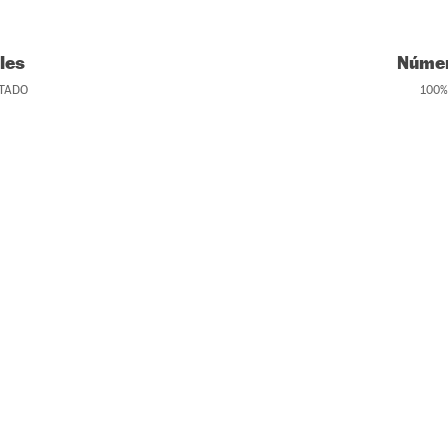
les
Númer
TADO
100
%