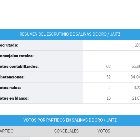
RESUMEN DEL ESCRUTINIO DE SALINAS DE ORO / JAITZ
scrutado:
10
oncejales totales:
otos contabilizados:
62
65,9
bstenciones:
32
34,0
otos nulos:
2
3,2
otos en blanco:
13
21,6
VOTOS POR PARTIDOS EN SALINAS DE ORO / JAITZ
ARTIDO
CONCEJALES
VOTOS