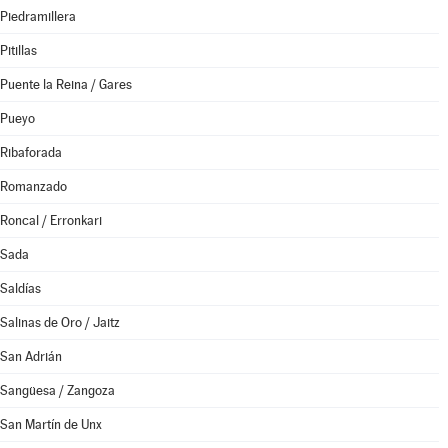
Piedramillera
Pitillas
Puente la Reina / Gares
Pueyo
Ribaforada
Romanzado
Roncal / Erronkari
Sada
Saldías
Salinas de Oro / Jaitz
San Adrián
Sangüesa / Zangoza
San Martín de Unx