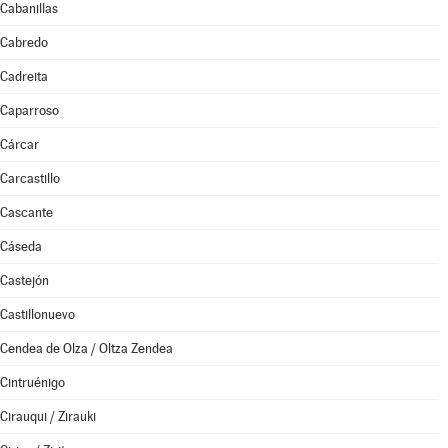
Cabanillas
Cabredo
Cadreita
Caparroso
Cárcar
Carcastillo
Cascante
Cáseda
Castejón
Castillonuevo
Cendea de Olza / Oltza Zendea
Cintruénigo
Cirauqui / Zirauki