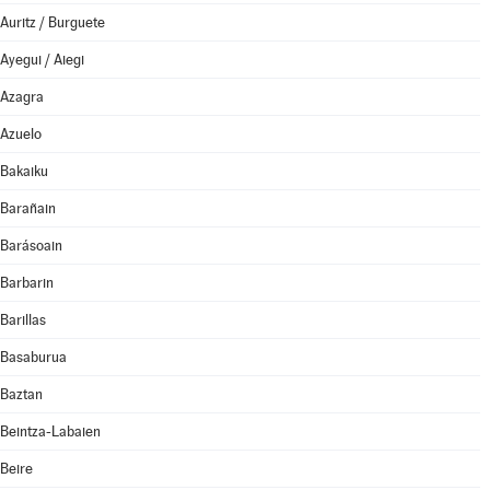
Auritz / Burguete
Ayegui / Aiegi
Azagra
Azuelo
Bakaiku
Barañain
Barásoain
Barbarin
Barillas
Basaburua
Baztan
Beintza-Labaien
Beire