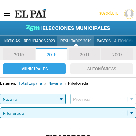
SUSCRÍBETE
26M | Elec
NOTICIAS
RESULTADOS 2023
RESULTADOS 2019
PACTOS
AUTONÓMIC
2019
2015
2011
2007
MUNICIPALES
AUTONÓMICAS
Estás en:
Total España
»
Navarra
»
Ribaforada