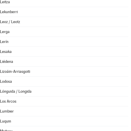
Leitza
Lekunberri
Leoz / Leotz
Lerga
Lerín
Lesaka
Liédena
Lizoáin-Arriasgoiti
Lodosa
Lónguida / Longida
Los Arcos
Lumbier
Luquin