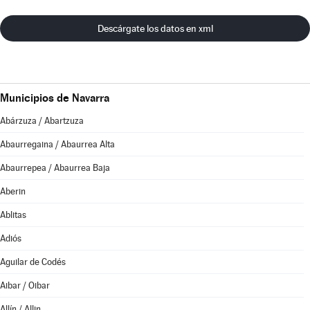
Descárgate los datos en xml
Municipios de Navarra
Abárzuza / Abartzuza
Abaurregaina / Abaurrea Alta
Abaurrepea / Abaurrea Baja
Aberin
Ablitas
Adiós
Aguilar de Codés
Aibar / Oibar
Allín / Allin