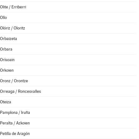
Olite / Erriberri
Ollo
Olóriz / Oloritz
Orbaizeta
Orbara
Orísoain
Orkoien
Oronz / Orontze
Orreaga / Roncesvalles
Oteiza
Pamplona / Iruña
Peralta / Azkoien
Petilla de Aragón