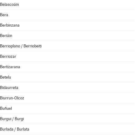
Belascoáin
Bera
Berbinzana
Beriáin
Berrioplano / Berriobeiti
Berriozar
Bertizarana
Betelu
Bidaurreta
Biurrun-Olcoz
Buñuel
Burgui / Burgi
Burlada / Burlata