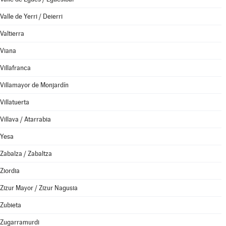
Valle de Yerri / Deierri
Valtierra
Viana
Villafranca
Villamayor de Monjardín
Villatuerta
Villava / Atarrabia
Yesa
Zabalza / Zabaltza
Ziordia
Zizur Mayor / Zizur Nagusia
Zubieta
Zugarramurdi