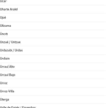
Ucar
Uharte Arakil
Ujué
Ultzama
Unciti
Unzué / Untzue
Urdazubi / Urdax
Urdiain
Urraul Alto
Urraul Bajo
Urroz
Urroz-Villa
Uterga
Valle de Egüés / Eguesibar