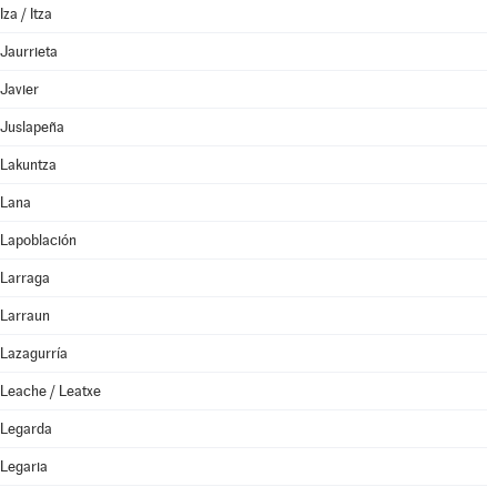
Iza / Itza
Jaurrieta
Javier
Juslapeña
Lakuntza
Lana
Lapoblación
Larraga
Larraun
Lazagurría
Leache / Leatxe
Legarda
Legaria