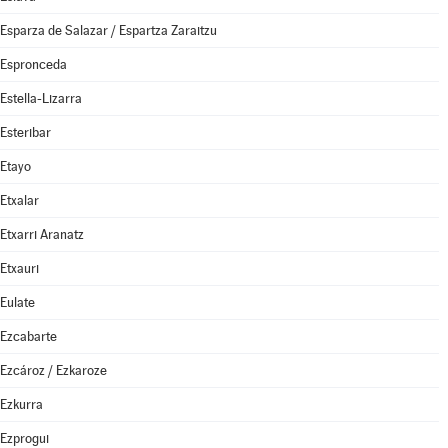
Esparza de Salazar / Espartza Zaraitzu
Espronceda
Estella-Lizarra
Esteribar
Etayo
Etxalar
Etxarri Aranatz
Etxauri
Eulate
Ezcabarte
Ezcároz / Ezkaroze
Ezkurra
Ezprogui