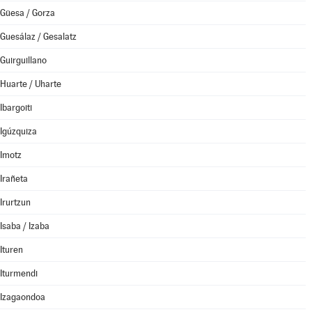
Güesa / Gorza
Guesálaz / Gesalatz
Guirguillano
Huarte / Uharte
Ibargoiti
Igúzquiza
Imotz
Irañeta
Irurtzun
Isaba / Izaba
Ituren
Iturmendi
Izagaondoa