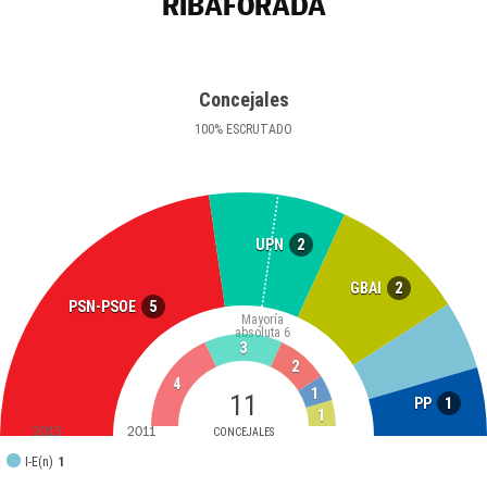
RIBAFORADA
Concejales
100
%
ESCRUTADO
2
UPN
2
GBAI
5
PSN-PSOE
Mayoría
absoluta
6
3
2
4
1
11
1
PP
1
2015
2011
CONCEJALES
I-E(n)
1