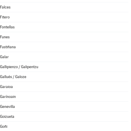
Falces
Fitero
Fontellas
Funes
Fustiñana
Galar
Gallipienzo / Galipentzu
Gallués / Galoze
Garaioa
Garínoain
Genevilla
Goizueta
Goñi