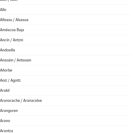
Allo
Altsasu / Alsasua
Améscoa Baja
Ancín / Antzin
Andosilla
Ansoáin / Antsoain
Añorbe
Aoiz / Agoitz
Arakil
Aranarache / Aranaratxe
Aranguren
Arano
Arantza