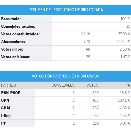
RESUMEN DEL ESCRUTINIO DE RIBAFORADA
Escrutado:
100 %
Concejales totales:
11
Votos contabilizados:
2.018
77,98 %
Abstenciones:
570
22,02 %
Votos nulos:
48
2,38 %
Votos en blanco:
29
1,47 %
VOTOS POR PARTIDOS EN RIBAFORADA
PARTIDO
CONCEJALES
VOTOS
%
PSN-PSOE
5
859
43,6 %
UPN
2
402
20,41 %
GBAI
2
288
14,62 %
I-E(n)
1
233
11,83 %
PP
1
159
8,07 %