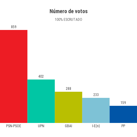
Número de votos
100
%
ESCRUTADO
859
402
288
233
159
PSN-PSOE
UPN
GBAI
I-E(n)
PP