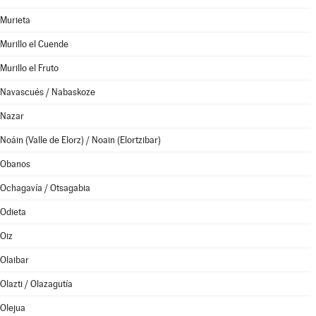
Murieta
Murillo el Cuende
Murillo el Fruto
Navascués / Nabaskoze
Nazar
Noáin (Valle de Elorz) / Noain (Elortzibar)
Obanos
Ochagavía / Otsagabia
Odieta
Oiz
Olaibar
Olazti / Olazagutía
Olejua