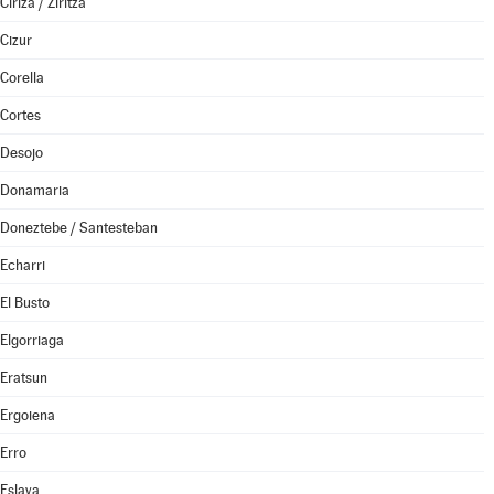
Ciriza / Ziritza
Cizur
Corella
Cortes
Desojo
Donamaria
Doneztebe / Santesteban
Echarri
El Busto
Elgorriaga
Eratsun
Ergoiena
Erro
Eslava