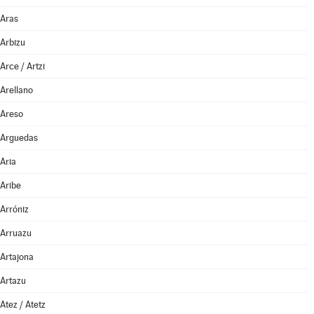
Aras
Arbizu
Arce / Artzi
Arellano
Areso
Arguedas
Aria
Aribe
Arróniz
Arruazu
Artajona
Artazu
Atez / Atetz