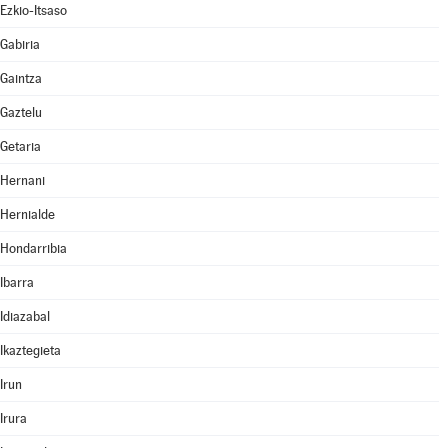
Ezkio-Itsaso
Gabiria
Gaintza
Gaztelu
Getaria
Hernani
Hernialde
Hondarribia
Ibarra
Idiazabal
Ikaztegieta
Irun
Irura