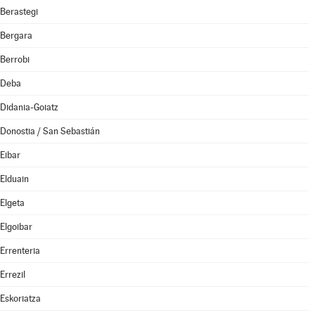
Berastegi
Bergara
Berrobi
Deba
Didania-Goiatz
Donostia / San Sebastián
Eibar
Elduain
Elgeta
Elgoibar
Errenteria
Errezil
Eskoriatza