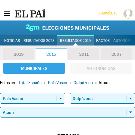
SUSCRÍBETE
26M | Elec
NOTICIAS
RESULTADOS 2023
RESULTADOS 2019
PACTOS
AUTONÓMIC
2019
2015
2011
2007
MUNICIPALES
AUTONÓMICAS
Estás en:
Total España
»
País Vasco
»
Guipúzcoa
»
Ataun