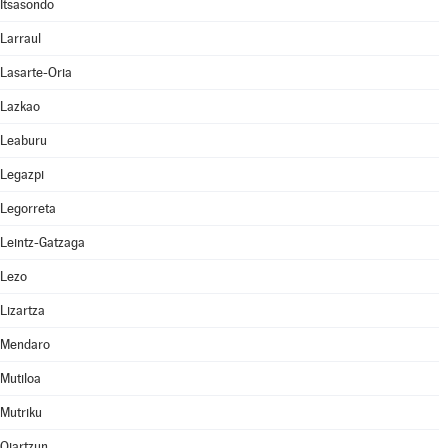
Itsasondo
Larraul
Lasarte-Oria
Lazkao
Leaburu
Legazpi
Legorreta
Leintz-Gatzaga
Lezo
Lizartza
Mendaro
Mutiloa
Mutriku
Oiartzun