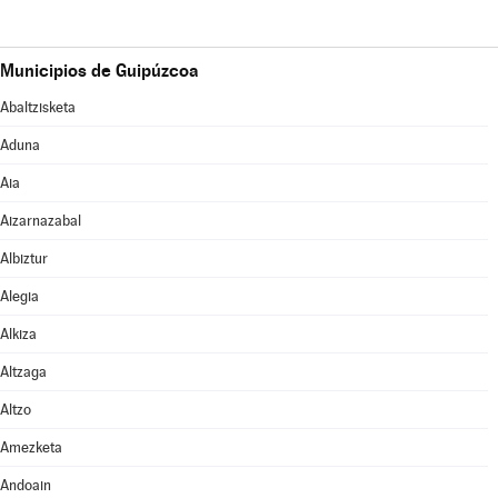
Municipios de Guipúzcoa
Abaltzisketa
Aduna
Aia
Aizarnazabal
Albiztur
Alegia
Alkiza
Altzaga
Altzo
Amezketa
Andoain