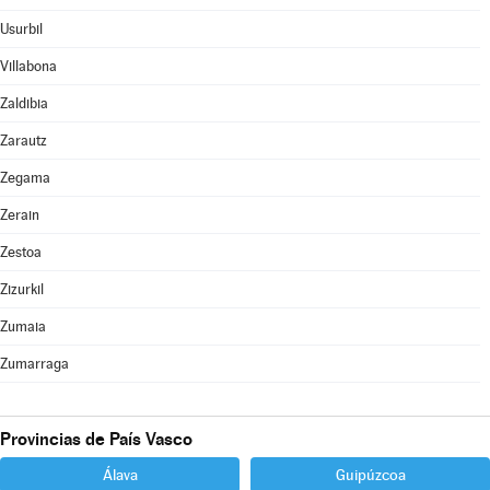
Usurbil
Villabona
Zaldibia
Zarautz
Zegama
Zerain
Zestoa
Zizurkil
Zumaia
Zumarraga
Provincias de País Vasco
Álava
Guipúzcoa