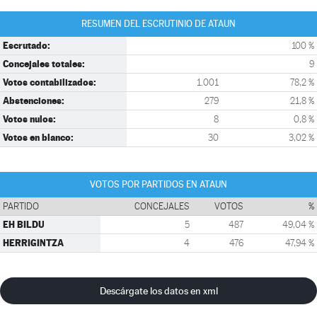
RESUMEN DEL ESCRUTINIO DE ATAUN
Escrutado:
100 %
Concejales totales:
9
Votos contabilizados:
1.001
78,2 %
Abstenciones:
279
21,8 %
Votos nulos:
8
0,8 %
Votos en blanco:
30
3,02 %
VOTOS POR PARTIDOS EN ATAUN
PARTIDO
CONCEJALES
VOTOS
%
EH BILDU
5
487
49,04 %
HERRIGINTZA
4
476
47,94 %
Descárgate los datos en xml