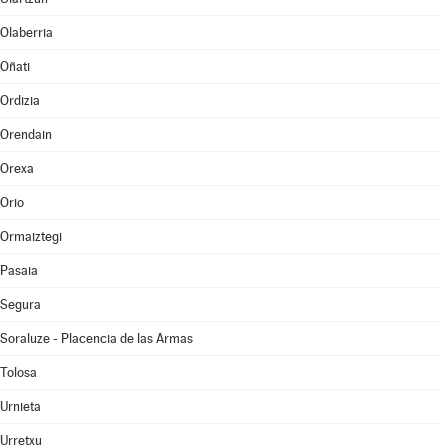
Olaberria
Oñati
Ordizia
Orendain
Orexa
Orio
Ormaiztegi
Pasaia
Segura
Soraluze - Placencia de las Armas
Tolosa
Urnieta
Urretxu