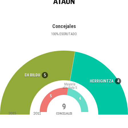
ATAUN
Concejales
100
%
ESCRUTADO
5
EH BILDU
4
HERRIGINTZA
Mayoría
absoluta
5
5
4
9
2015
2011
CONCEJALES