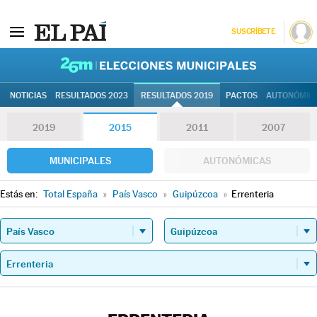
SUSCRÍBETE
26M | Elec
NOTICIAS
RESULTADOS 2023
RESULTADOS 2019
PACTOS
AUTONÓMIC
2019
2015
2011
2007
MUNICIPALES
AUTONÓMICAS
Estás en:
Total España
»
País Vasco
»
Guipúzcoa
»
Errenteria