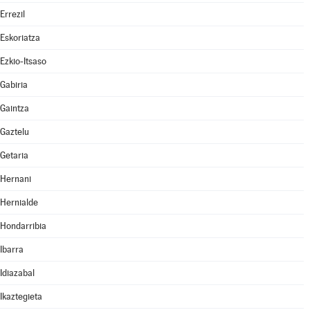
Errezil
Eskoriatza
Ezkio-Itsaso
Gabiria
Gaintza
Gaztelu
Getaria
Hernani
Hernialde
Hondarribia
Ibarra
Idiazabal
Ikaztegieta