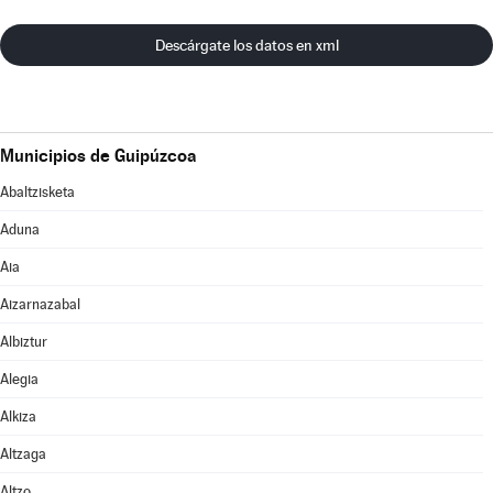
Descárgate los datos en xml
Municipios de Guipúzcoa
Abaltzisketa
Aduna
Aia
Aizarnazabal
Albiztur
Alegia
Alkiza
Altzaga
Altzo