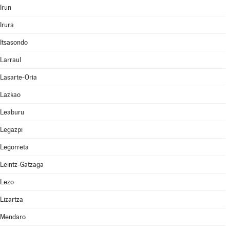
Irun
Irura
Itsasondo
Larraul
Lasarte-Oria
Lazkao
Leaburu
Legazpi
Legorreta
Leintz-Gatzaga
Lezo
Lizartza
Mendaro