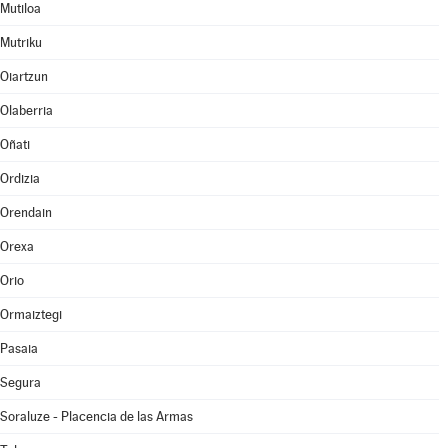
Mutiloa
Mutriku
Oiartzun
Olaberria
Oñati
Ordizia
Orendain
Orexa
Orio
Ormaiztegi
Pasaia
Segura
Soraluze - Placencia de las Armas