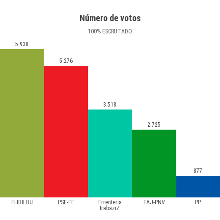
Número de votos
100
%
ESCRUTADO
5.938
5.276
3.518
2.725
877
EHBILDU
PSE-EE
Errenteria
EAJ-PNV
PP
IrabaziZ