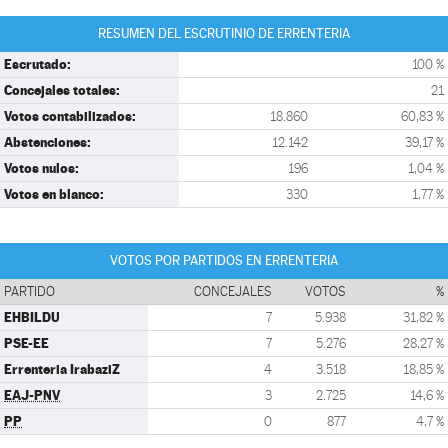
RESUMEN DEL ESCRUTINIO DE ERRENTERIA
Escrutado:
100 %
Concejales totales:
21
Votos contabilizados:
18.860
60,83 %
Abstenciones:
12.142
39,17 %
Votos nulos:
196
1,04 %
Votos en blanco:
330
1,77 %
VOTOS POR PARTIDOS EN ERRENTERIA
PARTIDO
CONCEJALES
VOTOS
%
EHBILDU
7
5.938
31,82 %
PSE-EE
7
5.276
28,27 %
Errenteria IrabaziZ
4
3.518
18,85 %
EAJ-PNV
3
2.725
14,6 %
PP
0
877
4,7 %