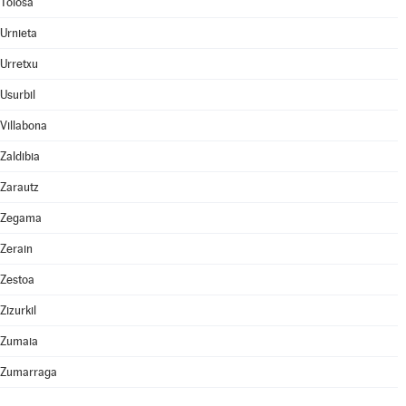
Tolosa
Urnieta
Urretxu
Usurbil
Villabona
Zaldibia
Zarautz
Zegama
Zerain
Zestoa
Zizurkil
Zumaia
Zumarraga