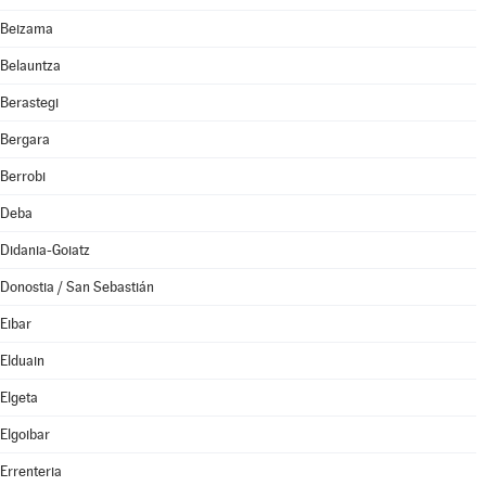
Beizama
Belauntza
Berastegi
Bergara
Berrobi
Deba
Didania-Goiatz
Donostia / San Sebastián
Eibar
Elduain
Elgeta
Elgoibar
Errenteria