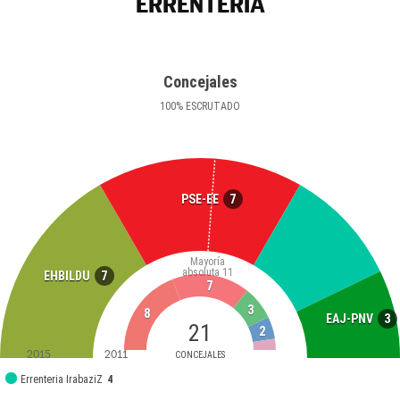
ERRENTERIA
Concejales
100
%
ESCRUTADO
7
PSE-EE
Mayoría
absoluta
11
7
EHBILDU
7
3
8
3
EAJ-PNV
21
2
2015
2011
CONCEJALES
Errenteria IrabaziZ
4