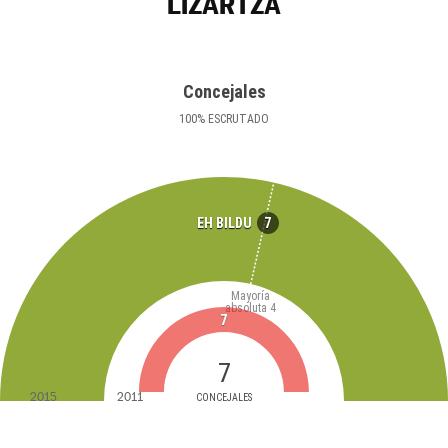
LIZARTZA
Concejales
100
%
ESCRUTADO
7
EH BILDU
Mayoría
absoluta
4
7
7
2015
2011
CONCEJALES