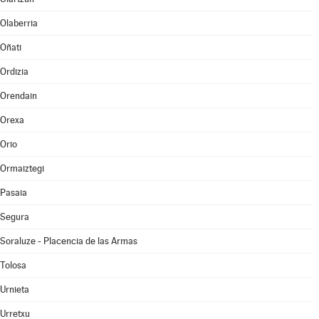
Olaberria
Oñati
Ordizia
Orendain
Orexa
Orio
Ormaiztegi
Pasaia
Segura
Soraluze - Placencia de las Armas
Tolosa
Urnieta
Urretxu