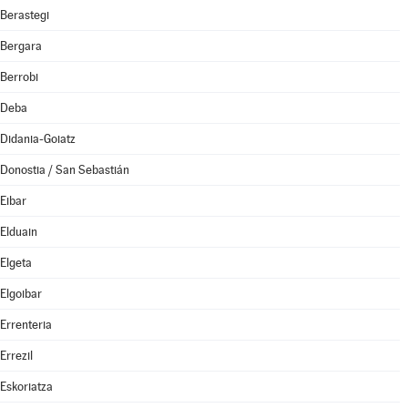
Berastegi
Bergara
Berrobi
Deba
Didania-Goiatz
Donostia / San Sebastián
Eibar
Elduain
Elgeta
Elgoibar
Errenteria
Errezil
Eskoriatza