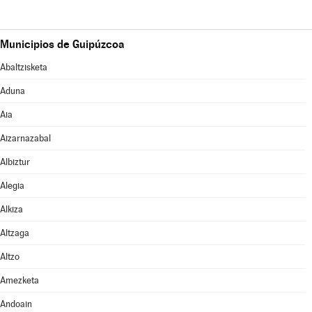
Municipios de Guipúzcoa
Abaltzisketa
Aduna
Aia
Aizarnazabal
Albiztur
Alegia
Alkiza
Altzaga
Altzo
Amezketa
Andoain