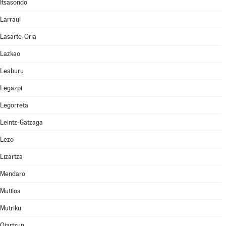
Itsasondo
Larraul
Lasarte-Oria
Lazkao
Leaburu
Legazpi
Legorreta
Leintz-Gatzaga
Lezo
Lizartza
Mendaro
Mutiloa
Mutriku
Oiartzun