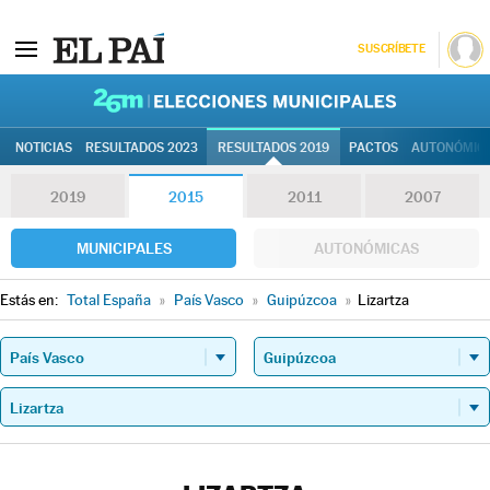
SUSCRÍBETE
26M | Elec
NOTICIAS
RESULTADOS 2023
RESULTADOS 2019
PACTOS
AUTONÓMIC
2019
2015
2011
2007
MUNICIPALES
AUTONÓMICAS
Estás en:
Total España
»
País Vasco
»
Guipúzcoa
»
Lizartza