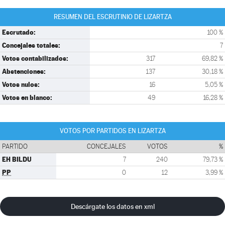
RESUMEN DEL ESCRUTINIO DE LIZARTZA
Escrutado:
100 %
Concejales totales:
7
Votos contabilizados:
317
69,82 %
Abstenciones:
137
30,18 %
Votos nulos:
16
5,05 %
Votos en blanco:
49
16,28 %
VOTOS POR PARTIDOS EN LIZARTZA
PARTIDO
CONCEJALES
VOTOS
%
EH BILDU
7
240
79,73 %
PP
0
12
3,99 %
Descárgate los datos en xml