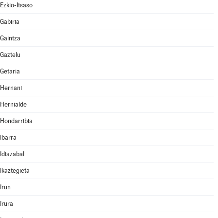
Ezkio-Itsaso
Gabiria
Gaintza
Gaztelu
Getaria
Hernani
Hernialde
Hondarribia
Ibarra
Idiazabal
Ikaztegieta
Irun
Irura