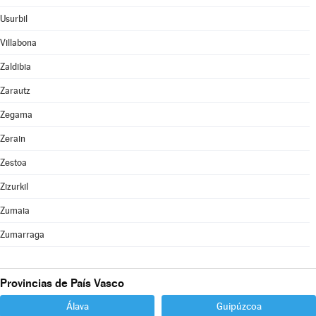
Usurbil
Villabona
Zaldibia
Zarautz
Zegama
Zerain
Zestoa
Zizurkil
Zumaia
Zumarraga
Provincias de País Vasco
Álava
Guipúzcoa