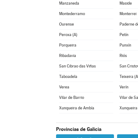
Manzaneda
Maside
Montederramo
Monterrei
Ourense
Paderne de
Peroxa (A)
Petín
Porqueira
Punxín
Ribadavia
Riós
San Cibrao das Viñas
San Cristo
Taboadela
Teixeira (A
Verea
Verín
Vilar de Barrio
Vilar de S
Xunqueira de Ambía
Xunqueira
Provincias de Galicia