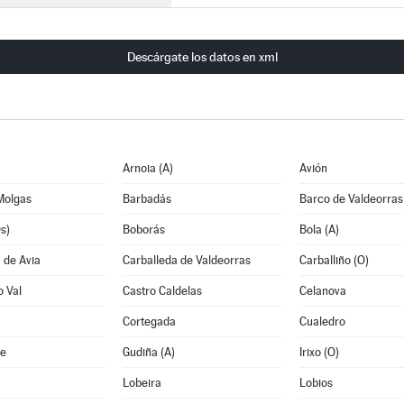
Descárgate los datos en xml
Arnoia (A)
Avión
Molgas
Barbadás
Barco de Valdeorras
s)
Boborás
Bola (A)
 de Avia
Carballeda de Valdeorras
Carballiño (O)
o Val
Castro Caldelas
Celanova
Cortegada
Cualedro
e
Gudiña (A)
Irixo (O)
Lobeira
Lobios