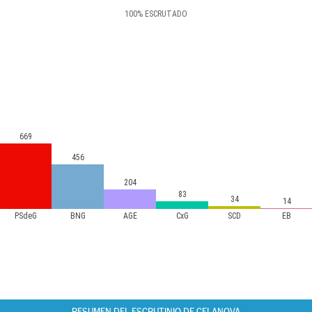
100
%
ESCRUTADO
669
456
204
83
34
14
PSdeG
BNG
AGE
CxG
SCD
EB
RESUMEN DEL ESCRUTINIO DE CELANOVA