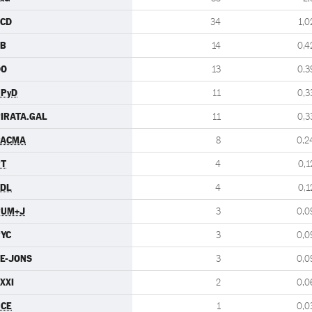
SCD
34
1,0
EB
14
0,4
DO
13
0,3
UPyD
11
0,3
IRATA.GAL
11
0,3
PACMA
8
0,2
PT
4
0,1
CDL
4
0,1
PUM+J
3
0,0
YC
3
0,0
E-JONS
3
0,0
XXI
2
0,0
UCE
1
0,0