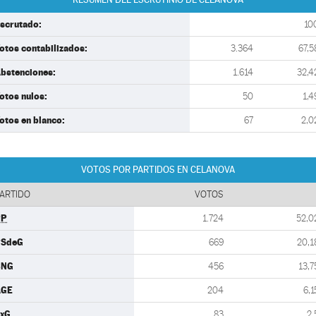
scrutado:
10
otos contabilizados:
3.364
67,5
bstenciones:
1.614
32,4
otos nulos:
50
1,4
otos en blanco:
67
2,0
VOTOS POR PARTIDOS EN CELANOVA
ARTIDO
VOTOS
PP
1.724
52,0
PSdeG
669
20,1
BNG
456
13,7
AGE
204
6,1
xG
83
2,