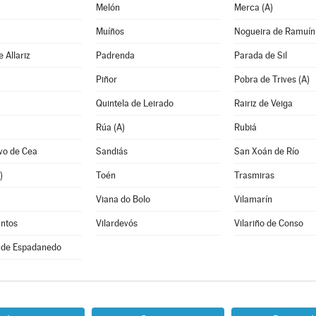
Melón
Merca (A)
Muíños
Nogueira de Ramuín
 Allariz
Padrenda
Parada de Sil
Piñor
Pobra de Trives (A)
Quintela de Leirado
Rairiz de Veiga
Rúa (A)
Rubiá
vo de Cea
Sandiás
San Xoán de Río
)
Toén
Trasmiras
Viana do Bolo
Vilamarín
antos
Vilardevós
Vilariño de Conso
 de Espadanedo