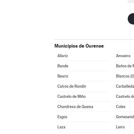
Municipios de Ourense
Allariz
Amoeiro
Bande
Baños de 
Beariz
Blancos (O
Calvos de Randín
Carballeda
Castrelo de Miño
Castrelo d
Chandrexa de Queixa
Coles
Esgos
Gomesend
Laza
Leiro