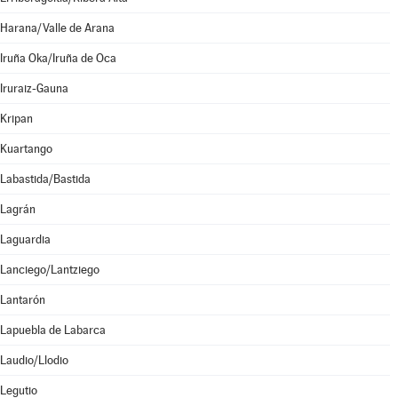
Harana/Valle de Arana
Iruña Oka/Iruña de Oca
Iruraiz-Gauna
Kripan
Kuartango
Labastida/Bastida
Lagrán
Laguardia
Lanciego/Lantziego
Lantarón
Lapuebla de Labarca
Laudio/Llodio
Legutio