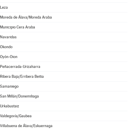
Leza
Moreda de Álava/Moreda Araba
Municipio Cera Araba
Navaridas
Okondo
Oyón-Oion
Peñacerrada-Urizaharra
Ribera Baja/Erribera Beitia
Samaniego
San Millán/Donemiliaga
Urkabustaiz
Valdegovía/Gaubea
Villabuena de Álava/Eskuernaga