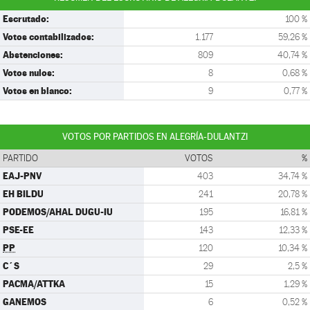
Escrutado:
100 %
Votos contabilizados:
1.177
59,26 %
Abstenciones:
809
40,74 %
Votos nulos:
8
0,68 %
Votos en blanco:
9
0,77 %
VOTOS POR PARTIDOS EN ALEGRÍA-DULANTZI
PARTIDO
VOTOS
%
EAJ-PNV
403
34,74 %
EH BILDU
241
20,78 %
PODEMOS/AHAL DUGU-IU
195
16,81 %
PSE-EE
143
12,33 %
PP
120
10,34 %
C´S
29
2,5 %
PACMA/ATTKA
15
1,29 %
GANEMOS
6
0,52 %