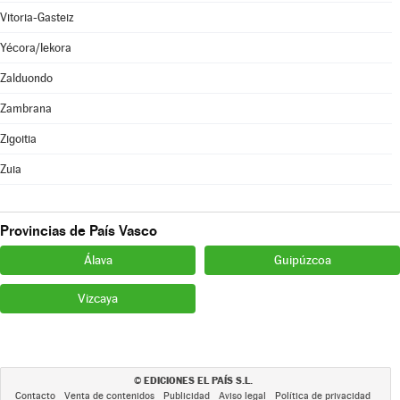
Vitoria-Gasteiz
Yécora/Iekora
Zalduondo
Zambrana
Zigoitia
Zuia
Provincias de País Vasco
Álava
Guipúzcoa
Vizcaya
EDICIONES EL PAÍS S.L.
©
Contacto
Venta de contenidos
Publicidad
Aviso legal
Política de privacidad