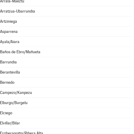
Arraia-Maeztu
Arratzua-Ubarrundia
Artziniega
Asparrena
Ayala/Aiara
Baños de Ebro/Mañueta
Barrundia
Berantevilla
Bernedo
Campezo/Kanpezu
Elburgo/Burgelu
Elciego
Elvillar/Bilar
Erriberagoitia/Ribera Alta