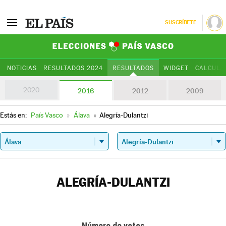
SUSCRÍBETE
Elecciones Paí
NOTICIAS
RESULTADOS 2024
RESULTADOS
WIDGET
CALCULA
2020
2016
2012
2009
Estás en:
País Vasco
»
Álava
»
Alegría-Dulantzi
ALEGRÍA-DULANTZI
Número de votos