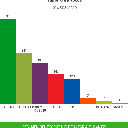
100
%
ESCRUTADO
403
241
195
143
120
29
15
6
EAJ-PNV
EH BILDU
PODEMOS/AHAL
PSE-EE
PP
C´S
PACMA/ATTKA
GANEMOS
DUGU-IU
RESUMEN DEL ESCRUTINIO DE ALEGRÍA-DULANTZI