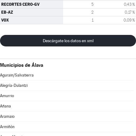
RECORTES CERO-GV
5
0,43 %
EB-AZ
2
0,17 %
VOX
1
0,09 %
Descárgate los datos en xml
Municipios de Álava
Agurain/Salvatierra
Alegría-Dulantzi
Amurrio
Añana
Aramaio
Armiñón