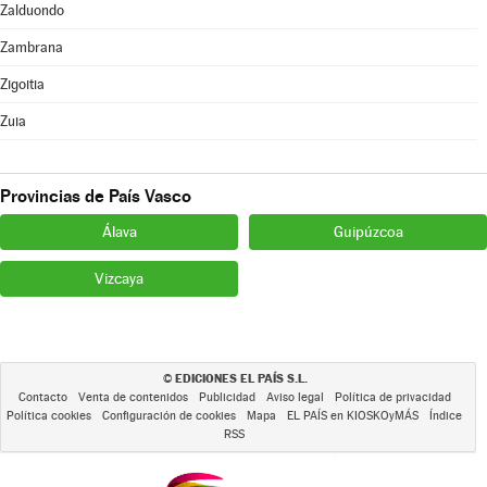
Zalduondo
Zambrana
Zigoitia
Zuia
Provincias de País Vasco
Álava
Guipúzcoa
Vizcaya
EDICIONES EL PAÍS S.L.
©
Contacto
Venta de contenidos
Publicidad
Aviso legal
Política de privacidad
Política cookies
Configuración de cookies
Mapa
EL PAÍS en KIOSKOyMÁS
Índice
RSS