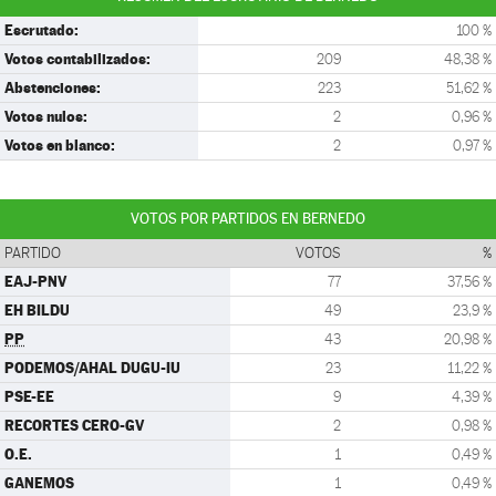
Escrutado:
100 %
Votos contabilizados:
209
48,38 %
Abstenciones:
223
51,62 %
Votos nulos:
2
0,96 %
Votos en blanco:
2
0,97 %
VOTOS POR PARTIDOS EN BERNEDO
PARTIDO
VOTOS
%
EAJ-PNV
77
37,56 %
EH BILDU
49
23,9 %
PP
43
20,98 %
PODEMOS/AHAL DUGU-IU
23
11,22 %
PSE-EE
9
4,39 %
RECORTES CERO-GV
2
0,98 %
O.E.
1
0,49 %
GANEMOS
1
0,49 %