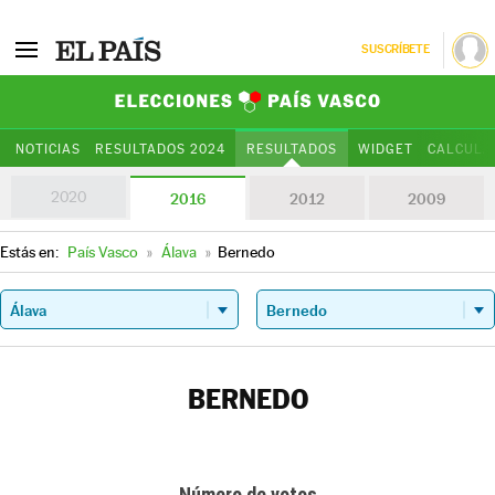
SUSCRÍBETE
Elecciones Paí
NOTICIAS
RESULTADOS 2024
RESULTADOS
WIDGET
CALCULA
2020
2016
2012
2009
Estás en:
País Vasco
»
Álava
»
Bernedo
BERNEDO
Número de votos