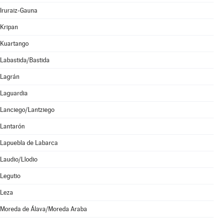
Iruraiz-Gauna
Kripan
Kuartango
Labastida/Bastida
Lagrán
Laguardia
Lanciego/Lantziego
Lantarón
Lapuebla de Labarca
Laudio/Llodio
Legutio
Leza
Moreda de Álava/Moreda Araba