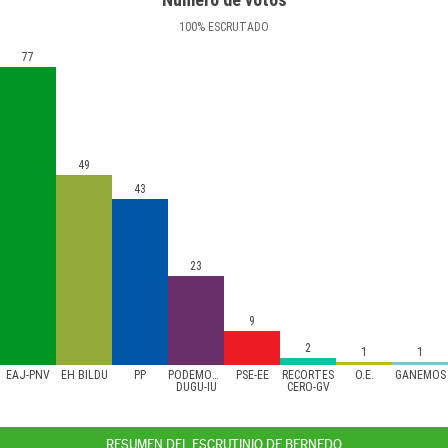
100
%
ESCRUTADO
77
49
43
23
9
2
1
1
EAJ-PNV
EH BILDU
PP
PODEMOS/AHAL
PSE-EE
RECORTES
O.E.
GANEMOS
DUGU-IU
CERO-GV
RESUMEN DEL ESCRUTINIO DE BERNEDO