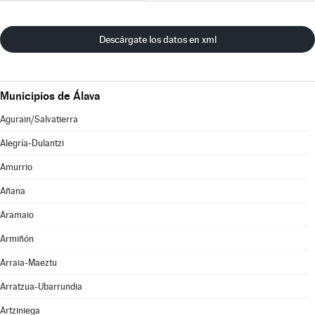
Descárgate los datos en xml
Municipios de Álava
Agurain/Salvatierra
Alegría-Dulantzi
Amurrio
Añana
Aramaio
Armiñón
Arraia-Maeztu
Arratzua-Ubarrundia
Artziniega