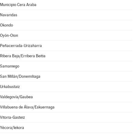
Municipio Cera Araba
Navaridas
Okondo
Oyón-Oion
Peñacerrada-Urizaharra
Ribera Baja/Erribera Beitia
Samaniego
San Millán/Donemiliaga
Urkabustaiz
Valdegovía/Gaubea
Villabuena de Álava/Eskuernaga
Vitoria-Gasteiz
Yécora/Iekora