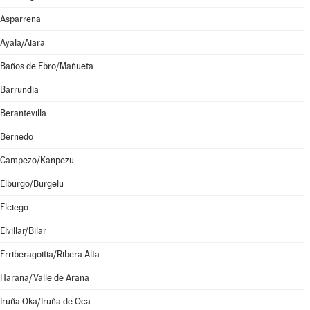
Asparrena
Ayala/Aiara
Baños de Ebro/Mañueta
Barrundia
Berantevilla
Bernedo
Campezo/Kanpezu
Elburgo/Burgelu
Elciego
Elvillar/Bilar
Erriberagoitia/Ribera Alta
Harana/Valle de Arana
Iruña Oka/Iruña de Oca