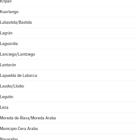
Kripan
Kuartango
Labastida/Bastida
Lagrán
Laguardia
Lanciego/Lantziego
Lantarón
Lapuebla de Labarca
Laudio/Llodio
Legutio
Leza
Moreda de Álava/Moreda Araba
Municipio Cera Araba
Navaridas