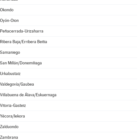
Okondo
Oyón-Oion
Peñacerrada-Urizaharra
Ribera Baja/Erribera Beitia
Samaniego
San Millán/Donemiliaga
Urkabustaiz
Valdegovía/Gaubea
Villabuena de Álava/Eskuernaga
Vitoria-Gasteiz
Yécora/Iekora
Zalduondo
Zambrana