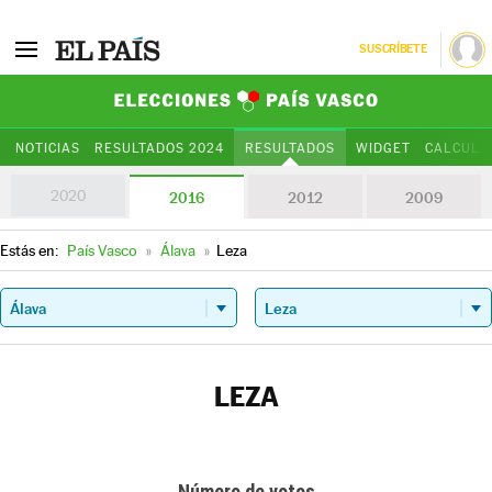
SUSCRÍBETE
Elecciones Paí
NOTICIAS
RESULTADOS 2024
RESULTADOS
WIDGET
CALCULA
2020
2016
2012
2009
Estás en:
País Vasco
»
Álava
»
Leza
LEZA
Número de votos