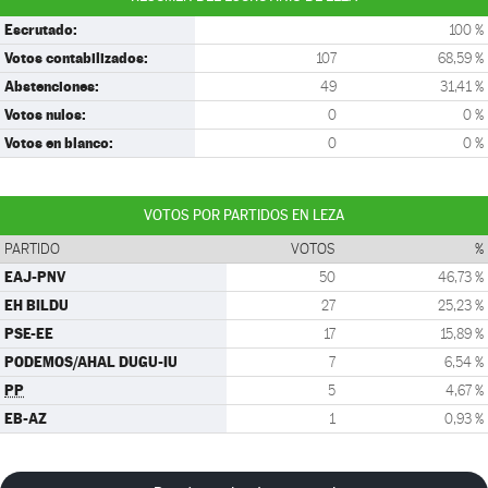
Escrutado:
100 %
Votos contabilizados:
107
68,59 %
Abstenciones:
49
31,41 %
Votos nulos:
0
0 %
Votos en blanco:
0
0 %
VOTOS POR PARTIDOS EN LEZA
PARTIDO
VOTOS
%
EAJ-PNV
50
46,73 %
EH BILDU
27
25,23 %
PSE-EE
17
15,89 %
PODEMOS/AHAL DUGU-IU
7
6,54 %
PP
5
4,67 %
EB-AZ
1
0,93 %