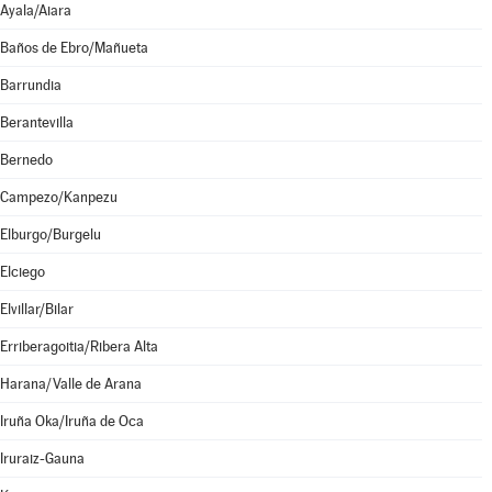
Ayala/Aiara
Baños de Ebro/Mañueta
Barrundia
Berantevilla
Bernedo
Campezo/Kanpezu
Elburgo/Burgelu
Elciego
Elvillar/Bilar
Erriberagoitia/Ribera Alta
Harana/Valle de Arana
Iruña Oka/Iruña de Oca
Iruraiz-Gauna