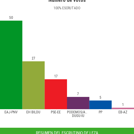
100
%
ESCRUTADO
50
27
17
7
5
1
EAJ-PNV
EH BILDU
PSE-EE
PODEMOS/AHAL
PP
EB-AZ
DUGU-IU
RESUMEN DEL ESCRUTINIO DE LEZA