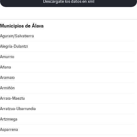
Descárgate los datos en xml
Municipios de Álava
Agurain/Salvatierra
Alegría-Dulantzi
Amurrio
Añana
Aramaio
Armiñón
Arraia-Maeztu
Arratzua-Ubarrundia
Artziniega
Asparrena