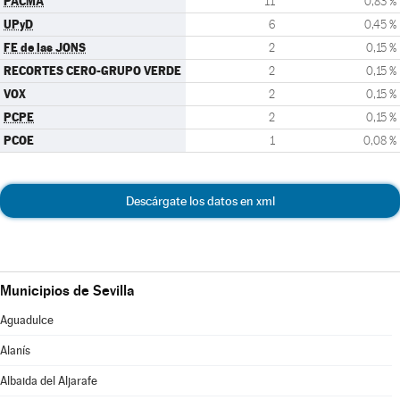
PACMA
11
0,83 %
UPyD
6
0,45 %
FE de las JONS
2
0,15 %
RECORTES CERO-GRUPO VERDE
2
0,15 %
VOX
2
0,15 %
PCPE
2
0,15 %
PCOE
1
0,08 %
Descárgate los datos en xml
Municipios de Sevilla
Aguadulce
Alanís
Albaida del Aljarafe