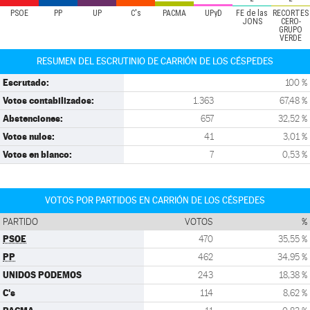
PSOE
PP
UP
C's
PACMA
UPyD
FE de las
RECORTES
JONS
CERO-
GRUPO
VERDE
RESUMEN DEL ESCRUTINIO DE CARRIÓN DE LOS CÉSPEDES
Escrutado:
100 %
Votos contabilizados:
1.363
67,48 %
Abstenciones:
657
32,52 %
Votos nulos:
41
3,01 %
Votos en blanco:
7
0,53 %
VOTOS POR PARTIDOS EN CARRIÓN DE LOS CÉSPEDES
PARTIDO
VOTOS
%
PSOE
470
35,55 %
PP
462
34,95 %
UNIDOS PODEMOS
243
18,38 %
C's
114
8,62 %