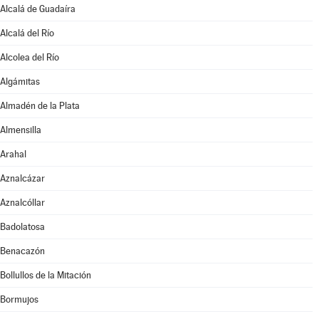
Alcalá de Guadaíra
Alcalá del Río
Alcolea del Río
Algámitas
Almadén de la Plata
Almensilla
Arahal
Aznalcázar
Aznalcóllar
Badolatosa
Benacazón
Bollullos de la Mitación
Bormujos