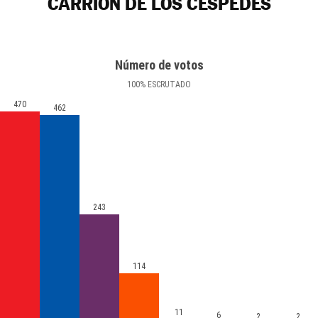
CARRIÓN DE LOS CÉSPEDES
Número de votos
100
%
ESCRUTADO
470
462
243
114
11
6
2
2