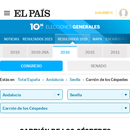
SUSCRÍBETE
10N | Eleccion
NOTICIAS
RESULTADOS 2023
RESULTADOS 2019
MAPA
ESCAÑOS POR 
2019
2019-28A
2016
2015
2011
CONGRESO
SENADO
Estás en:
Total España
»
Andalucía
»
Sevilla
»
Carrión de los Céspedes