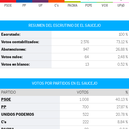
PSOE
PP
UP
C's
PACMA
PCPE
VOX
UPyD
RESUMEN DEL ESCRUTINIO DE EL SAUCEJO
Escrutado:
100 %
Votos contabilizados:
2.576
73,12 %
Abstenciones:
947
26,88 %
Votos nulos:
64
2,48 %
Votos en blanco:
13
0,52 %
VOTOS POR PARTIDOS EN EL SAUCEJO
PARTIDO
VOTOS
%
PSOE
1.008
40,13 %
PP
700
27,87 %
UNIDOS PODEMOS
522
20,78 %
C's
222
8,84 %