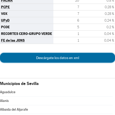
PACMA
20
0,8 %
PCPE
7
0,28 %
VOX
7
0,28 %
UPyD
6
0,24 %
PCOE
5
0,2 %
RECORTES CERO-GRUPO VERDE
1
0,04 %
FE de las JONS
1
0,04 %
Descárgate los datos en xml
Municipios de Sevilla
Aguadulce
Alanís
Albaida del Aljarafe