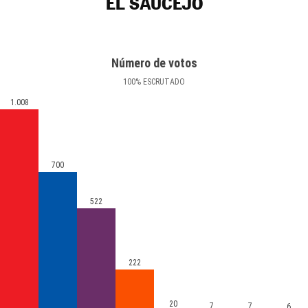
EL SAUCEJO
Número de votos
100
%
ESCRUTADO
1.008
700
522
222
20
7
7
6