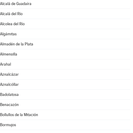
Alcalá de Guadaíra
Alcalá del Río
Alcolea del Río
Algámitas
Almadén de la Plata
Almensilla
Arahal
Aznalcázar
Aznalcóllar
Badolatosa
Benacazón
Bollullos de la Mitación
Bormujos