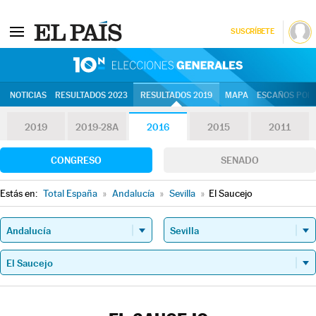
SUSCRÍBETE
10N | Eleccion
NOTICIAS
RESULTADOS 2023
RESULTADOS 2019
MAPA
ESCAÑOS POR 
2019
2019-28A
2016
2015
2011
CONGRESO
SENADO
Estás en:
Total España
»
Andalucía
»
Sevilla
»
El Saucejo