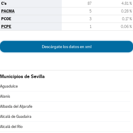
C's
87
4,81 %
PACMA
5
0,28 %
PCOE
3
0,17 %
PCPE
1
0,06 %
Descárgate los datos en xml
Municipios de Sevilla
Aguadulce
Alanís
Albaida del Aljarafe
Alcalá de Guadaíra
Alcalá del Río