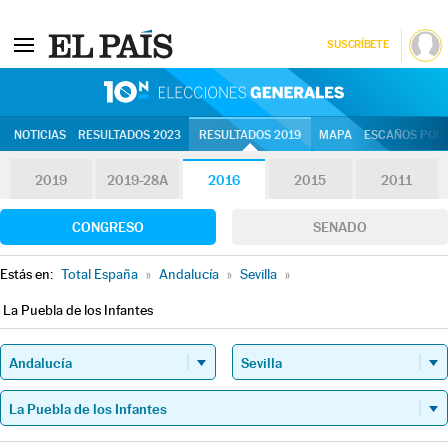
SUSCRÍBETE
10N | Eleccion
NOTICIAS
RESULTADOS 2023
RESULTADOS 2019
MAPA
ESCAÑOS POR 
2019
2019-28A
2016
2015
2011
CONGRESO
SENADO
Estás en:
Total España
»
Andalucía
»
Sevilla
»
La Puebla de los Infantes