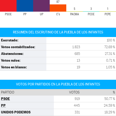
87
5
3
1
PSOE
PP
UP
C's
PACMA
PCOE
PCPE
RESUMEN DEL ESCRUTINIO DE LA PUEBLA DE LOS INFANTES
Escrutado:
100 %
Votos contabilizados:
1.823
72,69 %
Abstenciones:
685
27,31 %
Votos nulos:
13
0,71 %
Votos en blanco:
19
1,05 %
VOTOS POR PARTIDOS EN LA PUEBLA DE LOS INFANTES
PARTIDO
VOTOS
%
PSOE
919
50,77 %
PP
445
24,59 %
UNIDOS PODEMOS
331
18,29 %