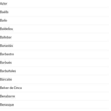
Azlor
Baélls
Bailo
Baldellou
Ballobar
Banastás
Barbastro
Barbués
Barbuñales
Bárcabo
Belver de Cinca
Benabarre
Benasque