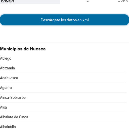
PACMA
2
1,39 %
Descárgate los datos en xml
Municipios de Huesca
Abiego
Abizanda
Adahuesca
Agüero
Aínsa-Sobrarbe
Aisa
Albalate de Cinca
Albalatillo