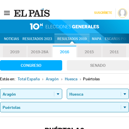
SUSCRÍBETE
10N | Eleccion
NOTICIAS
RESULTADOS 2023
RESULTADOS 2019
MAPA
ESCAÑOS POR 
2019
2019-28A
2016
2015
2011
CONGRESO
SENADO
Estás en:
Total España
»
Aragón
»
Huesca
»
Puértolas