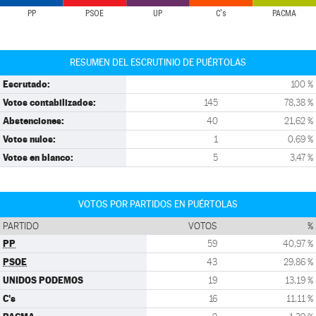
PP
PSOE
UP
C's
PACMA
RESUMEN DEL ESCRUTINIO DE PUÉRTOLAS
Escrutado:
100 %
Votos contabilizados:
145
78,38 %
Abstenciones:
40
21,62 %
Votos nulos:
1
0,69 %
Votos en blanco:
5
3,47 %
VOTOS POR PARTIDOS EN PUÉRTOLAS
PARTIDO
VOTOS
%
PP
59
40,97 %
PSOE
43
29,86 %
UNIDOS PODEMOS
19
13,19 %
C's
16
11,11 %