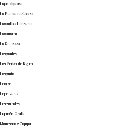
Laperdiguera
La Puebla de Castro
Lascellas-Ponzano
Lascuarre
La Sotonera
Laspaúles
Las Peñas de Riglos
Laspuña
Loarre
Loporzano
Loscorrales
Lupiñén-Ortilla
Monesma y Cajigar