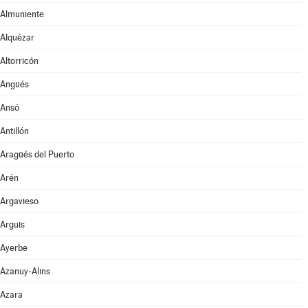
Almuniente
Alquézar
Altorricón
Angüés
Ansó
Antillón
Aragüés del Puerto
Arén
Argavieso
Arguis
Ayerbe
Azanuy-Alins
Azara