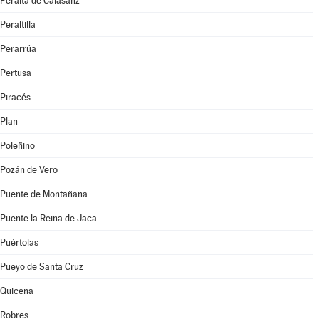
Peralta de Calasanz
Peraltilla
Perarrúa
Pertusa
Piracés
Plan
Poleñino
Pozán de Vero
Puente de Montañana
Puente la Reina de Jaca
Puértolas
Pueyo de Santa Cruz
Quicena
Robres