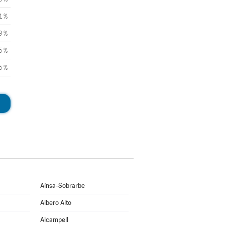
1 %
9 %
5 %
5 %
Aínsa-Sobrarbe
Albero Alto
Alcampell