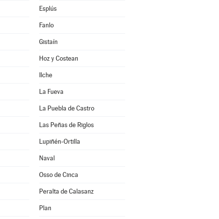
Esplús
Fanlo
Gistaín
Hoz y Costean
Ilche
La Fueva
La Puebla de Castro
Las Peñas de Riglos
Lupiñén-Ortilla
Naval
Osso de Cinca
Peralta de Calasanz
Plan