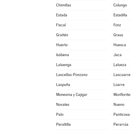
Chimillas
Colungo
Estada
Estadilla
Fiscal
Fonz
Grañén
Graus
Huerto
Huesca
Isábena
Jaca
Laluenga
Lalueza
Lascellas-Ponzano
Lascuarre
Laspuña
Loarre
Monesma y Cajigar
Monflorit
Novales
Nueno
Palo
Panticosa
Peraltilla
Perarrúa