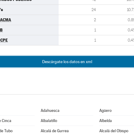
's
24
10,7
PACMA
2
0,8
EB
1
0,4
PCPE
1
0,4
Descárgate los datos en xml
Adahuesca
Agüero
e Cinca
Albalatillo
Albelda
de Tubo
Alcalá de Gurrea
Alcalá del Obispo