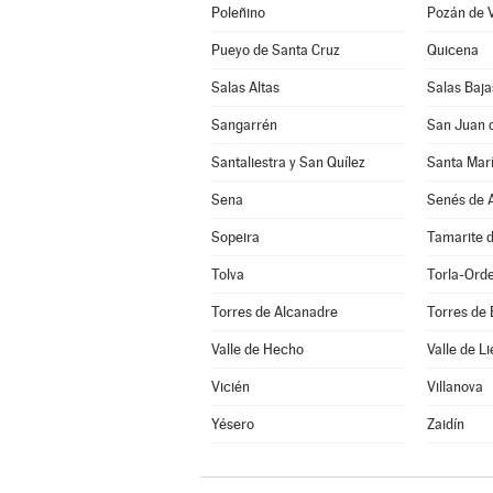
Poleñino
Pozán de 
Pueyo de Santa Cruz
Quicena
Salas Altas
Salas Baja
Sangarrén
San Juan 
Santaliestra y San Quílez
Santa Marí
Sena
Senés de A
Sopeira
Tamarite d
Tolva
Torla-Ord
Torres de Alcanadre
Torres de
Valle de Hecho
Valle de Li
Vicién
Villanova
Yésero
Zaidín