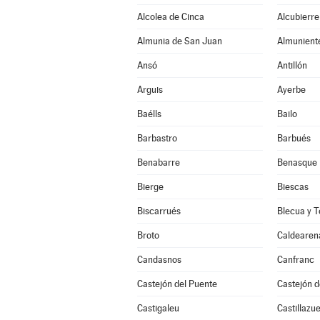
Alcolea de Cinca
Alcubierre
Almunia de San Juan
Almunient
Ansó
Antillón
Arguis
Ayerbe
Baélls
Bailo
Barbastro
Barbués
Benabarre
Benasque
Bierge
Biescas
Biscarrués
Blecua y T
Broto
Caldearen
Candasnos
Canfranc
Castejón del Puente
Castejón 
Castigaleu
Castillazue