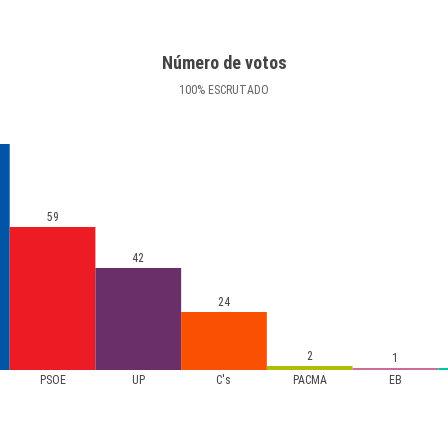
Número de votos
100
%
ESCRUTADO
59
42
24
2
1
PSOE
UP
C's
PACMA
EB