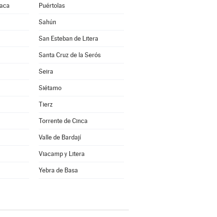
Jaca
Puértolas
Sahún
San Esteban de Litera
Santa Cruz de la Serós
Seira
Siétamo
Tierz
Torrente de Cinca
Valle de Bardají
Viacamp y Litera
a
Yebra de Basa