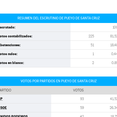
RESUMEN DEL ESCRUTINIO DE PUEYO DE SANTA CRUZ
scrutado:
10
otos contabilizados:
225
81,5
bstenciones:
51
18,4
otos nulos:
1
0,4
otos en blanco:
2
0,8
VOTOS POR PARTIDOS EN PUEYO DE SANTA CRUZ
ARTIDO
VOTOS
PP
93
41,5
PSOE
59
26,3
UNIDOS PODEMOS
42
18,7