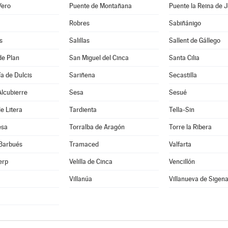
Vero
Puente de Montañana
Puente la Reina de 
Robres
Sabiñánigo
s
Salillas
Sallent de Gállego
de Plan
San Miguel del Cinca
Santa Cilia
a de Dulcis
Sariñena
Secastilla
lcubierre
Sesa
Sesué
e Litera
Tardienta
Tella-Sin
esa
Torralba de Aragón
Torre la Ribera
 Barbués
Tramaced
Valfarta
erp
Velilla de Cinca
Vencillón
Villanúa
Villanueva de Sigen