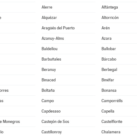
Alerre
Alfántega
e
Alquézar
Altorricón
Aragüés del Puerto
Arén
Azanuy-Alins
Azara
Baldellou
Ballobar
Barbuñales
Bárcabo
Beranuy
Berbegal
Binaced
Binéfar
orres
Boltaña
Bonansa
as
Campo
Camporrélls
Capdesaso
Capella
de Monegros
Castejón de Sos
Castelflorite
lo
Castillonroy
Chalamera