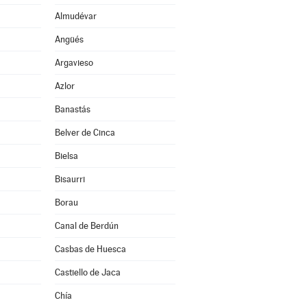
Almudévar
Angüés
Argavieso
Azlor
Banastás
Belver de Cinca
Bielsa
Bisaurri
Borau
Canal de Berdún
Casbas de Huesca
Castiello de Jaca
Chía