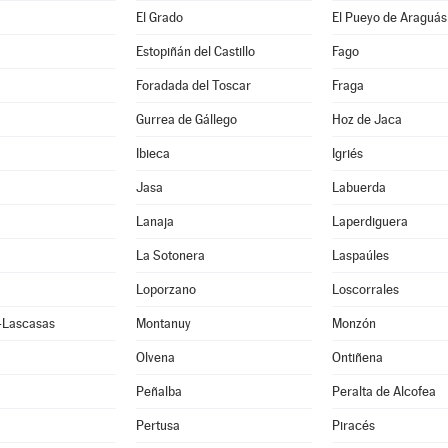
El Grado
El Pueyo de Araguás
Estopiñán del Castillo
Fago
Foradada del Toscar
Fraga
Gurrea de Gállego
Hoz de Jaca
Ibieca
Igriés
Jasa
Labuerda
Lanaja
Laperdiguera
La Sotonera
Laspaúles
Loporzano
Loscorrales
e-Lascasas
Montanuy
Monzón
Olvena
Ontiñena
Peñalba
Peralta de Alcofea
Pertusa
Piracés