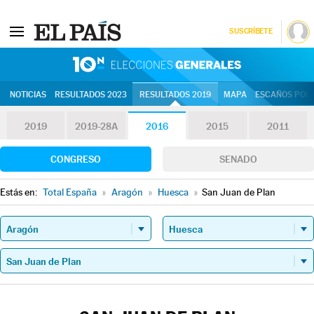
SUSCRÍBETE
10N | Eleccion
NOTICIAS
RESULTADOS 2023
RESULTADOS 2019
MAPA
ESCAÑOS POR 
2019
2019-28A
2016
2015
2011
CONGRESO
SENADO
Estás en:
Total España
»
Aragón
»
Huesca
»
San Juan de Plan