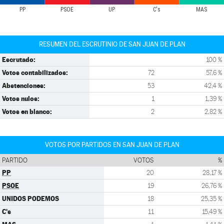
PP
PSOE
UP
C's
MAS
RESUMEN DEL ESCRUTINIO DE SAN JUAN DE PLAN
Escrutado:
100 %
Votos contabilizados:
72
57,6 %
Abstenciones:
53
42,4 %
Votos nulos:
1
1,39 %
Votos en blanco:
2
2,82 %
VOTOS POR PARTIDOS EN SAN JUAN DE PLAN
PARTIDO
VOTOS
%
PP
20
28,17 %
PSOE
19
26,76 %
UNIDOS PODEMOS
18
25,35 %
C's
11
15,49 %