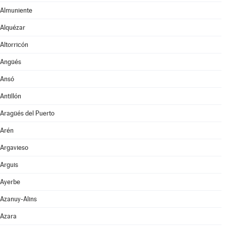
Almuniente
Alquézar
Altorricón
Angüés
Ansó
Antillón
Aragüés del Puerto
Arén
Argavieso
Arguis
Ayerbe
Azanuy-Alins
Azara