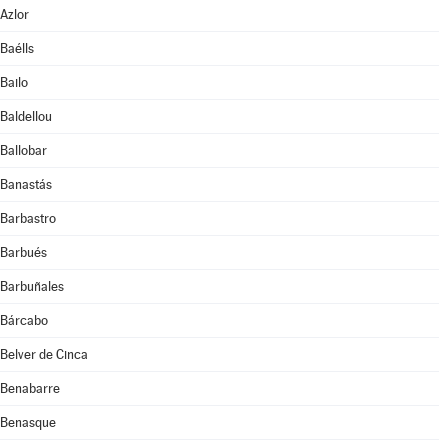
Azlor
Baélls
Bailo
Baldellou
Ballobar
Banastás
Barbastro
Barbués
Barbuñales
Bárcabo
Belver de Cinca
Benabarre
Benasque