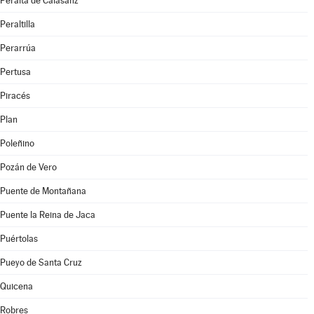
Peralta de Calasanz
Peraltilla
Perarrúa
Pertusa
Piracés
Plan
Poleñino
Pozán de Vero
Puente de Montañana
Puente la Reina de Jaca
Puértolas
Pueyo de Santa Cruz
Quicena
Robres