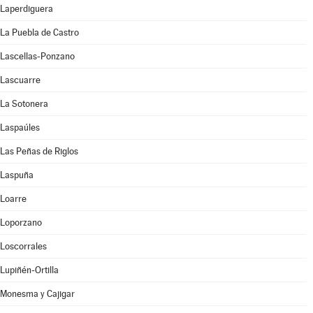
Laperdiguera
La Puebla de Castro
Lascellas-Ponzano
Lascuarre
La Sotonera
Laspaúles
Las Peñas de Riglos
Laspuña
Loarre
Loporzano
Loscorrales
Lupiñén-Ortilla
Monesma y Cajigar