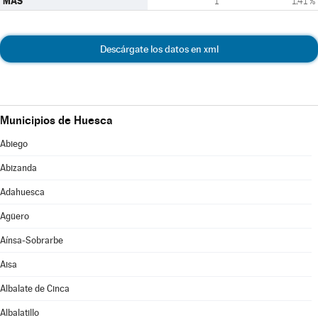
MAS
1
1,41 %
Descárgate los datos en xml
Municipios de Huesca
Abiego
Abizanda
Adahuesca
Agüero
Aínsa-Sobrarbe
Aisa
Albalate de Cinca
Albalatillo