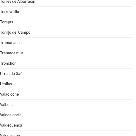
Torres de Albarracín
Torrevelilla
Torrijas
Torrijo del Campo
Tramacastiel
Tramacastilla
Tronchón
Urrea de Gaén
Utrillas
Valacloche
Valbona
Valdealgorfa
Valdecuenca
Valdelinares