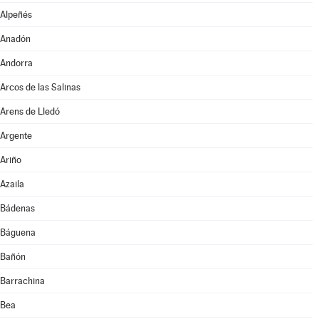
Alpeñés
Anadón
Andorra
Arcos de las Salinas
Arens de Lledó
Argente
Ariño
Azaila
Bádenas
Báguena
Bañón
Barrachina
Bea