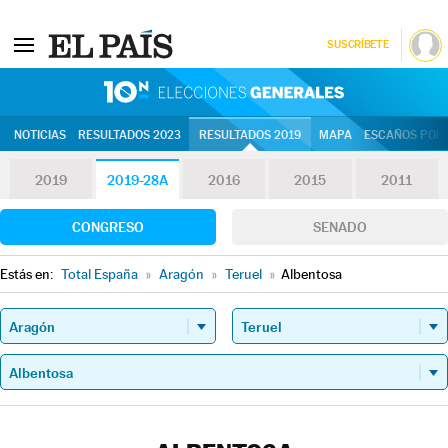
SUSCRÍBETE
10N | Eleccion
NOTICIAS
RESULTADOS 2023
RESULTADOS 2019
MAPA
ESCAÑOS POR 
2019
2019-28A
2016
2015
2011
CONGRESO
SENADO
Estás en:
Total España
»
Aragón
»
Teruel
»
Albentosa