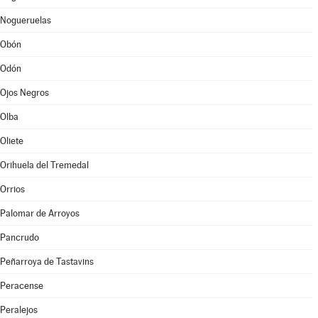
Nogueruelas
Obón
Odón
Ojos Negros
Olba
Oliete
Orihuela del Tremedal
Orrios
Palomar de Arroyos
Pancrudo
Peñarroya de Tastavins
Peracense
Peralejos