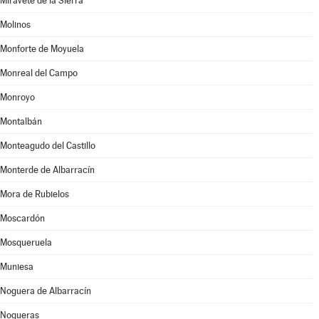
Miravete de la Sierra
Molinos
Monforte de Moyuela
Monreal del Campo
Monroyo
Montalbán
Monteagudo del Castillo
Monterde de Albarracín
Mora de Rubielos
Moscardón
Mosqueruela
Muniesa
Noguera de Albarracín
Nogueras