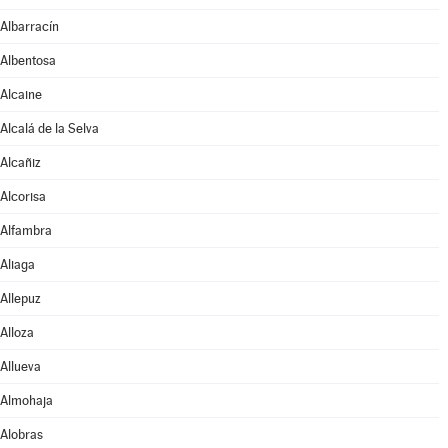
Albarracín
Albentosa
Alcaine
Alcalá de la Selva
Alcañiz
Alcorisa
Alfambra
Aliaga
Allepuz
Alloza
Allueva
Almohaja
Alobras