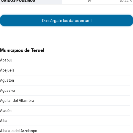
UNIDOS PODEMOS
14
10,22 %
Descárgate los datos en xml
Municipios de Teruel
Ababuj
Abejuela
Aguatón
Aguaviva
Aguilar del Alfambra
Alacón
Alba
Albalate del Arzobispo