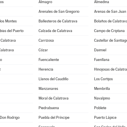
os
Almagro
Almedina
Arenales de San Gregorio
Arenas de San Juan
los Montes
Ballesteros de Calatrava
Bolaños de Calatrav
ias del Puerto
Calzada de Calatrava
Campo de Criptana
 Calatrava
Carrizosa
Castellar de Santiag
Calatrava
Cózar
Daimiel
jo
Fuencaliente
Fuenllana
z
Herencia
Hinojosas de Calatr
Llanos del Caudillo
Los Cortijos
Manzanares
Membrilla
Moral de Calatrava
Navalpino
Piedrabuena
Poblete
 Don Rodrigo
Puebla del Príncipe
Puerto Lápice