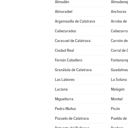
Almadén
Almadenej
Almuradiel
Anchuras
Argamasilla de Calatrava
Arroba de 
Cabezarados
Cabezarrub
Caracuel de Calatrava
Carrión de
Ciudad Real
Corral de 
Fernán Caballero
Fontanare
Granátula de Calatrava
Guadalme
Las Labores
La Solana
Luciana
Malagón
Miguelturra
Montiel
Pedro Muñoz
Picón
Pozuelo de Calatrava
Puebla de