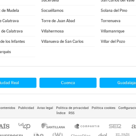
Saceruela
San Carlos del Valle
z de Mudela
Socuéllamos
Solana del Pino
e Calatrava
Torre de Juan Abad
Torrenueva
 de Calatrava
Villahermosa
Villamanrique
de los Infantes
Villanueva de San Carlos
Villar del Pozo
arqués
iudad Real
Cuenca
Guadalaja
contenidos
Publicidad
Aviso legal
Política de privacidad
Política cookies
Configuraci
Índice
RSS