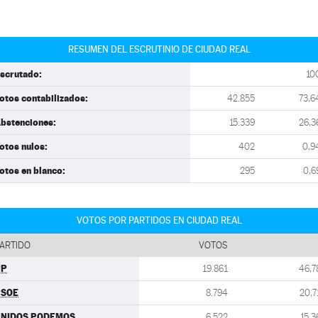
RESUMEN DEL ESCRUTINIO DE CIUDAD REAL
scrutado:
10
otos contabilizados:
42.855
73,6
bstenciones:
15.339
26,3
otos nulos:
402
0,9
otos en blanco:
295
0,6
VOTOS POR PARTIDOS EN CIUDAD REAL
ARTIDO
VOTOS
PP
19.861
46,7
PSOE
8.794
20,7
UNIDOS PODEMOS
6.522
15,3