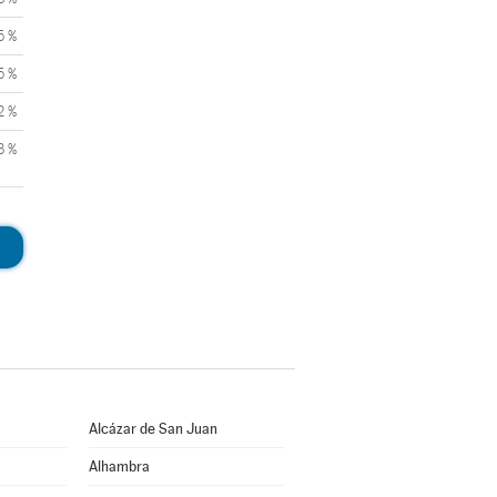
5 %
5 %
2 %
3 %
Alcázar de San Juan
Alhambra