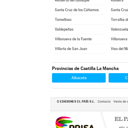
Retuerta del Bullaque
Ruidera
Santa Cruz de los Cáñamos
Santa Cru
Tomelloso
Torralba d
Valdepeñas
Valenzuela
Villanueva de la Fuente
Villanueva 
Villarta de San Juan
Viso del M
Provincias de Castilla La Mancha
Albacete
C
EDICIONES EL PAÍS S.L.
©
Contacto
Venta de 