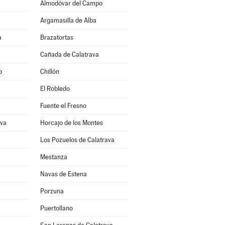
Almodóvar del Campo
Argamasilla de Alba
a
Brazatortas
Cañada de Calatrava
o
Chillón
El Robledo
Fuente el Fresno
ava
Horcajo de los Montes
Los Pozuelos de Calatrava
Mestanza
Navas de Estena
Porzuna
Puertollano