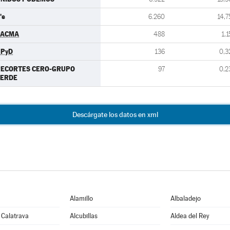
's
6.260
14,7
PACMA
488
1,1
UPyD
136
0,3
RECORTES CERO-GRUPO
97
0,2
VERDE
Descárgate los datos en xml
Alamillo
Albaladejo
 Calatrava
Alcubillas
Aldea del Rey