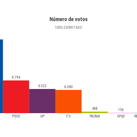
Número de votos
100
%
ESCRUTADO
8.794
6.522
6.260
488
136
PSOE
UP
C's
PACMA
UPyD
R