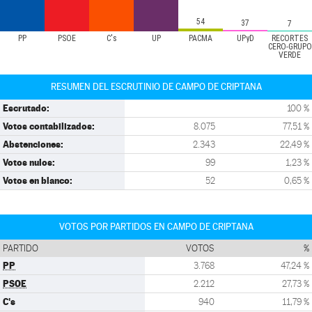
54
37
7
PP
PSOE
C's
UP
PACMA
UPyD
RECORTES
CERO-GRUPO
VERDE
RESUMEN DEL ESCRUTINIO DE CAMPO DE CRIPTANA
Escrutado:
100 %
Votos contabilizados:
8.075
77,51 %
Abstenciones:
2.343
22,49 %
Votos nulos:
99
1,23 %
Votos en blanco:
52
0,65 %
VOTOS POR PARTIDOS EN CAMPO DE CRIPTANA
PARTIDO
VOTOS
%
PP
3.768
47,24 %
PSOE
2.212
27,73 %
C's
940
11,79 %