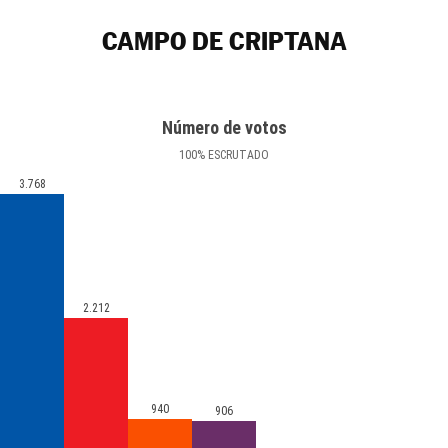
CAMPO DE CRIPTANA
Número de votos
100
%
ESCRUTADO
3.768
2.212
940
906