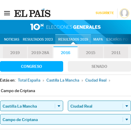
SUSCRÍBETE
10N | Eleccion
NOTICIAS
RESULTADOS 2023
RESULTADOS 2019
MAPA
ESCAÑOS POR 
2019
2019-28A
2016
2015
2011
CONGRESO
SENADO
Estás en:
Total España
»
Castilla La Mancha
»
Ciudad Real
»
Campo de Criptana