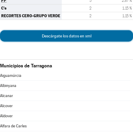
PP
5
2,87 %
C's
2
1,15 %
RECORTES CERO-GRUPO VERDE
2
1,15 %
Descárgate los datos en xml
Municipios de Tarragona
Aiguamúrcia
Albinyana
Alcanar
Alcover
Aldover
Alfara de Carles