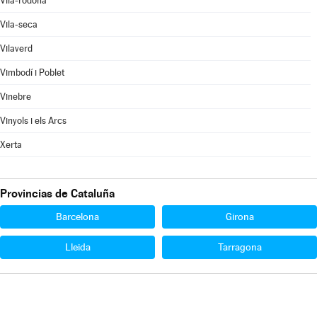
Vila-rodona
Vila-seca
Vilaverd
Vimbodí i Poblet
Vinebre
Vinyols i els Arcs
Xerta
Provincias de Cataluña
Barcelona
Girona
Lleida
Tarragona