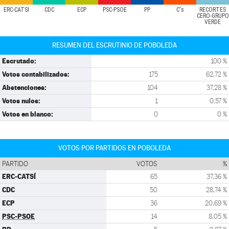
ERC-CATSÍ
CDC
ECP
PSC-PSOE
PP
C's
RECORTES
CERO-GRUPO
VERDE
RESUMEN DEL ESCRUTINIO DE POBOLEDA
Escrutado:
100 %
Votos contabilizados:
175
62,72 %
Abstenciones:
104
37,28 %
Votos nulos:
1
0,57 %
Votos en blanco:
0
0 %
VOTOS POR PARTIDOS EN POBOLEDA
PARTIDO
VOTOS
%
ERC-CATSÍ
65
37,36 %
CDC
50
28,74 %
ECP
36
20,69 %
PSC-PSOE
14
8,05 %