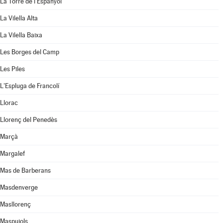
La Torre de l'Espanyol
La Vilella Alta
La Vilella Baixa
Les Borges del Camp
Les Piles
L'Espluga de Francolí
Llorac
Llorenç del Penedès
Marçà
Margalef
Mas de Barberans
Masdenverge
Masllorenç
Maspujols