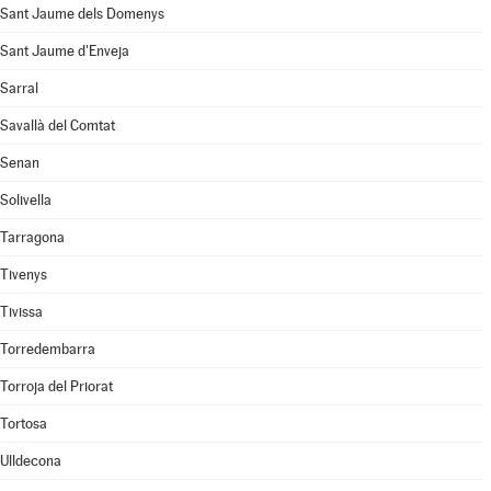
Sant Jaume dels Domenys
Sant Jaume d'Enveja
Sarral
Savallà del Comtat
Senan
Solivella
Tarragona
Tivenys
Tivissa
Torredembarra
Torroja del Priorat
Tortosa
Ulldecona