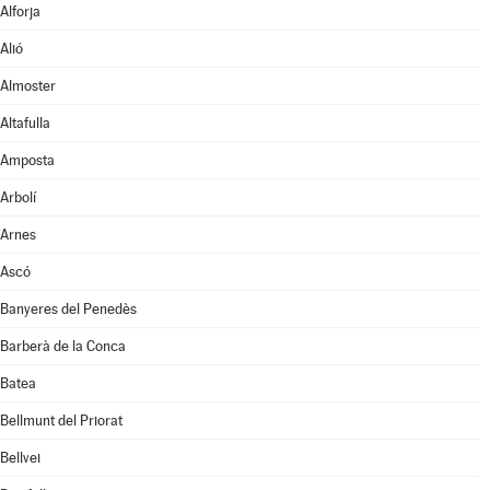
Alforja
Alió
Almoster
Altafulla
Amposta
Arbolí
Arnes
Ascó
Banyeres del Penedès
Barberà de la Conca
Batea
Bellmunt del Priorat
Bellvei