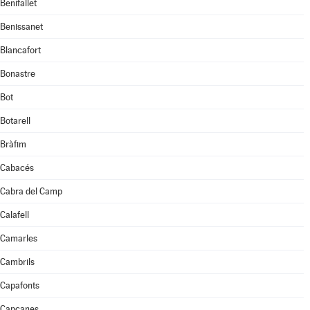
Benifallet
Benissanet
Blancafort
Bonastre
Bot
Botarell
Bràfim
Cabacés
Cabra del Camp
Calafell
Camarles
Cambrils
Capafonts
Capçanes