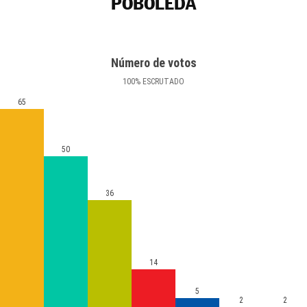
POBOLEDA
Número de votos
100
%
ESCRUTADO
65
50
36
14
5
2
2