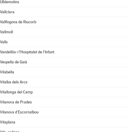
Ulldemolins
Vallclara
Vallfogona de Riucorb
Vallmoll
Valls
Vandellòs i l'Hospitalet de l'Infant
Vespella de Gaià
Vilabella
Vilalba dels Arcs
Vilallonga del Camp
Vilanova de Prades
Vilanova d'Escornalbou
Vilaplana