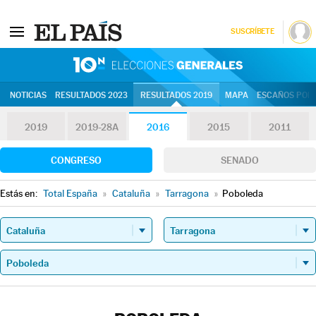
SUSCRÍBETE
10N | Eleccion
NOTICIAS
RESULTADOS 2023
RESULTADOS 2019
MAPA
ESCAÑOS POR 
2019
2019-28A
2016
2015
2011
CONGRESO
SENADO
Estás en:
Total España
»
Cataluña
»
Tarragona
»
Poboleda