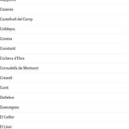
Caseres
Castellvell del Camp
Colldejou
Conesa
Constantí
Corbera d'Ebre
Cornudella de Montsant
Creixell
Cunit
Deltebre
Duesaigües
El Catllar
El Lloar