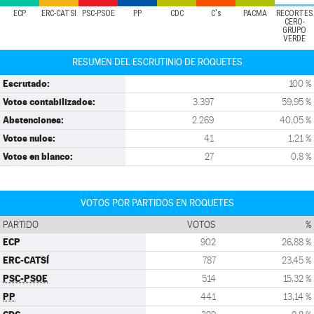
ECP
ERC-CATSÍ
PSC-PSOE
PP
CDC
C's
PACMA
RECORTES
CERO-
GRUPO
VERDE
RESUMEN DEL ESCRUTINIO DE ROQUETES
Escrutado:
100 %
Votos contabilizados:
3.397
59,95 %
Abstenciones:
2.269
40,05 %
Votos nulos:
41
1,21 %
Votos en blanco:
27
0,8 %
VOTOS POR PARTIDOS EN ROQUETES
PARTIDO
VOTOS
%
ECP
902
26,88 %
ERC-CATSÍ
787
23,45 %
PSC-PSOE
514
15,32 %
PP
441
13,14 %