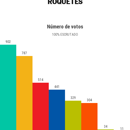
ROQUETES
Número de votos
100
%
ESCRUTADO
902
787
514
441
329
304
34
11