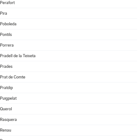
Perafort
Pira
Poboleda
Pontils
Porrera
Pradell de la Teixeta
Prades
Prat de Comte
Pratdip
Puigpelat
Querol
Rasquera
Renau