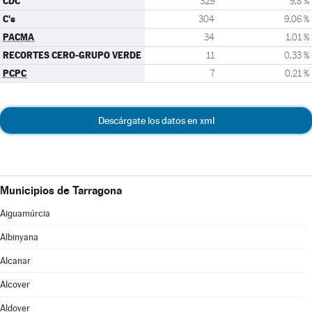
CDC
329
9,8 %
C's
304
9,06 %
PACMA
34
1,01 %
RECORTES CERO-GRUPO VERDE
11
0,33 %
PCPC
7
0,21 %
Descárgate los datos en xml
Municipios de Tarragona
Aiguamúrcia
Albinyana
Alcanar
Alcover
Aldover