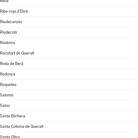
Reus
Riba-roja d'Ebre
Riudecanyes
Riudecols
Riudoms
Rocafort de Queralt
Roda de Berà
Rodonyà
Roquetes
Salomó
Salou
Santa Bàrbara
Santa Coloma de Queralt
Santa Oliva