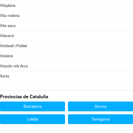
Vilaplana
Vila-rodona
Vila-seca
Vilaverd
Vimbodí i Poblet
Vinebre
Vinyols i els Arcs
Xerta
Provincias de Cataluña
Barcelona
Girona
Lleida
Tarragona