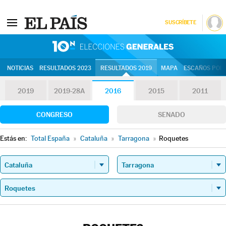
SUSCRÍBETE
10N | Eleccion
NOTICIAS
RESULTADOS 2023
RESULTADOS 2019
MAPA
ESCAÑOS POR 
2019
2019-28A
2016
2015
2011
CONGRESO
SENADO
Estás en:
Total España
»
Cataluña
»
Tarragona
»
Roquetes