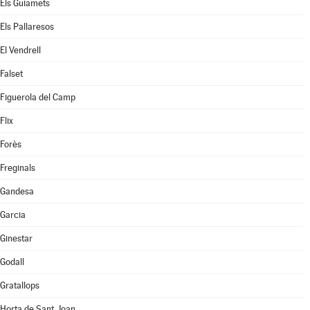
Els Guiamets
Els Pallaresos
El Vendrell
Falset
Figuerola del Camp
Flix
Forès
Freginals
Gandesa
Garcia
Ginestar
Godall
Gratallops
Horta de Sant Joan