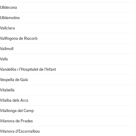
Ulldecona
Ulldemolins
Vallclara
Vallfogona de Riucorb
Vallmoll
Valls
Vandellòs i l'Hospitalet de l'Infant
Vespella de Gaià
Vilabella
Vilalba dels Arcs
Vilallonga del Camp
Vilanova de Prades
Vilanova d'Escornalbou