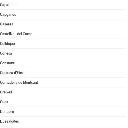
Capafonts
Capçanes
Caseres
Castellvell del Camp
Colldejou
Conesa
Constantí
Corbera d'Ebre
Cornudella de Montsant
Creixell
Cunit
Deltebre
Duesaigües