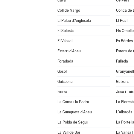
Cava
Cervera
Coll de Nargó
Conca de 
El Palau d'Anglesola
El Poal
El Soleràs
Els Omello
El Vilosell
Es Bòrdes
Esterri d'Àneu
Esterri de
Foradada
Fulleda
Gósol
Granyanel
Guissona
Guixers
Ivorra
Josa i Tui
La Coma i la Pedra
La Florest
La Guingueta d'Àneu
L'Albagés
La Pobla de Segur
La Portell
La Vall de Boí
La Vansa i