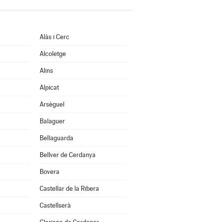
Alàs i Cerc
Alcoletge
Alins
Alpicat
Arsèguel
Balaguer
Bellaguarda
Bellver de Cerdanya
Bovera
Castellar de la Ribera
Castellserà