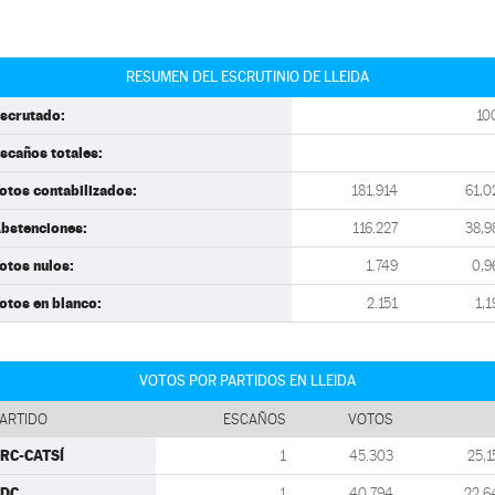
RESUMEN DEL ESCRUTINIO DE LLEIDA
scrutado:
10
scaños totales:
otos contabilizados:
181.914
61,0
bstenciones:
116.227
38,9
otos nulos:
1.749
0,9
otos en blanco:
2.151
1,1
VOTOS POR PARTIDOS EN LLEIDA
ARTIDO
ESCAÑOS
VOTOS
RC-CATSÍ
1
45.303
25,1
CDC
1
40.794
22,6