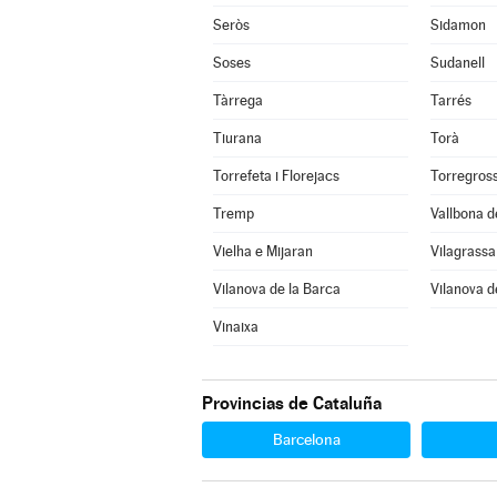
Seròs
Sidamon
Soses
Sudanell
Tàrrega
Tarrés
Tiurana
Torà
Torrefeta i Florejacs
Torregros
Tremp
Vallbona d
Vielha e Mijaran
Vilagrassa
Vilanova de la Barca
Vilanova d
Vinaixa
Provincias de Cataluña
Barcelona