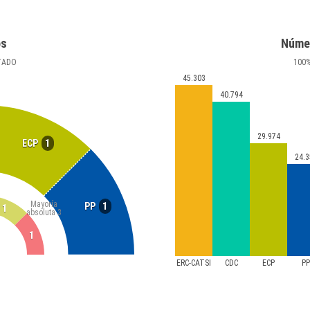
os
Núme
TADO
100
45.303
40.794
29.974
1
ECP
24.3
Mayoría
1
PP
1
absoluta
3
1
ERC-CATSÍ
CDC
ECP
P