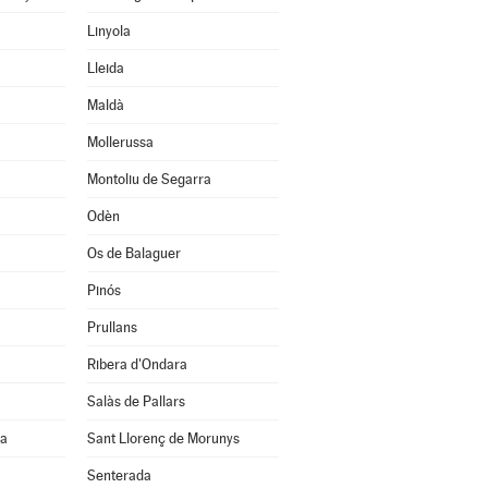
Linyola
Lleida
Maldà
Mollerussa
Montoliu de Segarra
Odèn
Os de Balaguer
Pinós
Prullans
Ribera d'Ondara
Salàs de Pallars
na
Sant Llorenç de Morunys
Senterada