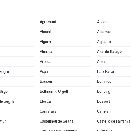
Agramunt
Aitona
Alcanó
Alcarràs
Algerri
Alguaire
Almenar
Alòs de Balaguer
Arbeca
Arres
 Segre
Aspa
Baix Pallars
Bausen
Belianes
'Urgell
Bellmunt d'Urgell
Bellpuig
de Segrià
Biosca
Bossòst
Camarasa
Canejan
 Mur
Castellnou de Seana
Castelló de Farfanya