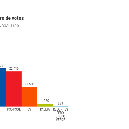
ro de votos
%
ESCRUTADO
55
22.415
12.508
1.920
283
P
PSC-PSOE
C's
PACMA
RECORTES
CERO-
GRUPO
VERDE