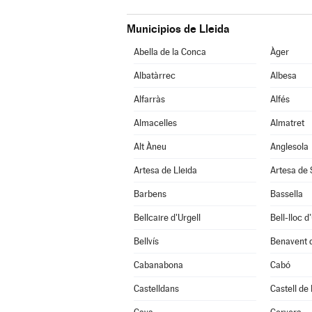
Municipios de Lleida
Abella de la Conca
Àger
Albatàrrec
Albesa
Alfarràs
Alfés
Almacelles
Almatret
Alt Àneu
Anglesola
Artesa de Lleida
Artesa de
Barbens
Bassella
Bellcaire d'Urgell
Bell-lloc d
Bellvís
Benavent 
Cabanabona
Cabó
Castelldans
Castell de