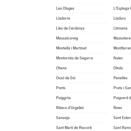
Les Oluges
L'Espluga 
Lladorre
Lladurs
Lles de Cerdanya
Llimiana
Massalcoreig
Massotere
Montellà i Martinet
Montferrer
Montornès de Segarra
Nalec
Oliana
Oliola
Ossó de Sió
Penelles
Ponts
Prats i Sa
Puiggròs
Puigverd 
Ribera d'Urgellet
Riner
Sanaüja
Sant Estev
Sant Martí de Riucorb
Sant Ram