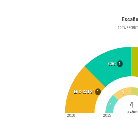
Escañ
100
%
ESCRU
1
CDC
1
ERC-CATSÍ
1
4
1
ESCAÑOS
2016
2015