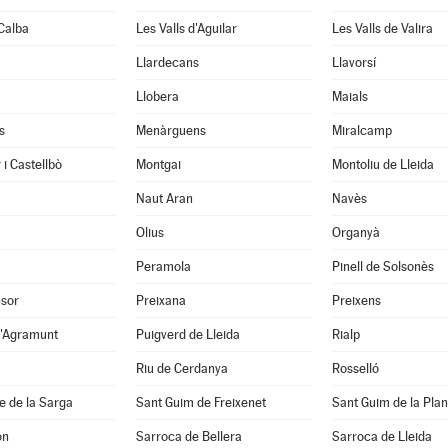
Calba
Les Valls d'Aguilar
Les Valls de Valira
Llardecans
Llavorsí
Llobera
Maials
s
Menàrguens
Miralcamp
 i Castellbò
Montgai
Montoliu de Lleida
Naut Aran
Navès
Olius
Organyà
Peramola
Pinell de Solsonès
nsor
Preixana
Preixens
d'Agramunt
Puigverd de Lleida
Rialp
Riu de Cerdanya
Rosselló
e de la Sarga
Sant Guim de Freixenet
Sant Guim de la Pla
on
Sarroca de Bellera
Sarroca de Lleida