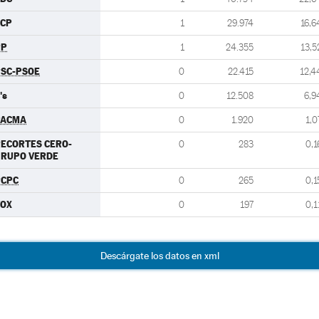
ECP
1
29.974
16,6
PP
1
24.355
13,5
SC-PSOE
0
22.415
12,4
's
0
12.508
6,9
PACMA
0
1.920
1,0
ECORTES CERO-
0
283
0,1
GRUPO VERDE
PCPC
0
265
0,1
VOX
0
197
0,1
Descárgate los datos en xml