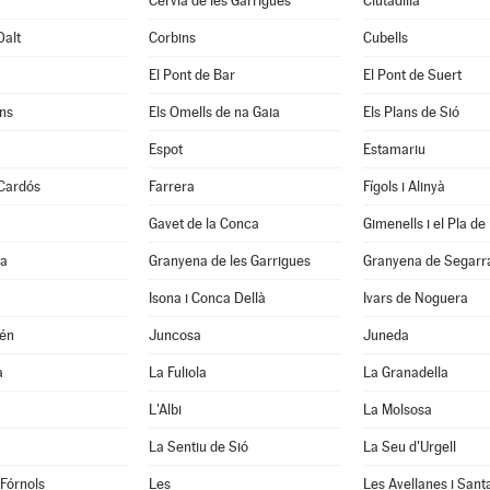
Cervià de les Garrigues
Ciutadilla
Dalt
Corbins
Cubells
El Pont de Bar
El Pont de Suert
ns
Els Omells de na Gaia
Els Plans de Sió
Espot
Estamariu
 Cardós
Farrera
Fígols i Alinyà
Gavet de la Conca
Gimenells i el Pla de 
la
Granyena de les Garrigues
Granyena de Segarr
Isona i Conca Dellà
Ivars de Noguera
xén
Juncosa
Juneda
a
La Fuliola
La Granadella
L'Albi
La Molsosa
a
La Sentiu de Sió
La Seu d'Urgell
 Fórnols
Les
Les Avellanes i Sant