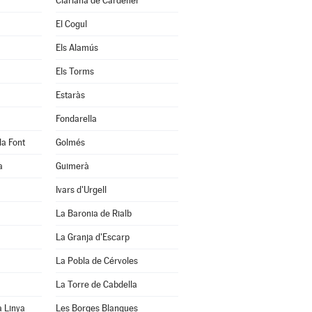
Clariana de Cardener
El Cogul
Els Alamús
Els Torms
Estaràs
Fondarella
la Font
Golmés
a
Guimerà
Ivars d'Urgell
La Baronia de Rialb
La Granja d'Escarp
La Pobla de Cérvoles
La Torre de Cabdella
a Linya
Les Borges Blanques