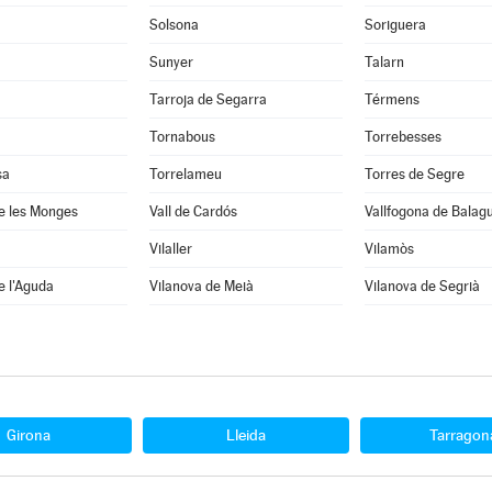
Solsona
Soriguera
Sunyer
Talarn
Tarroja de Segarra
Térmens
Tornabous
Torrebesses
sa
Torrelameu
Torres de Segre
e les Monges
Vall de Cardós
Vallfogona de Balag
Vilaller
Vilamòs
e l'Aguda
Vilanova de Meià
Vilanova de Segrià
Girona
Lleida
Tarragon