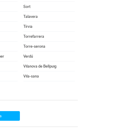
Sort
Talavera
Tírvia
Torrefarrera
Torre-serona
uer
Verdú
Vilanova de Bellpuig
Vila-sana
a