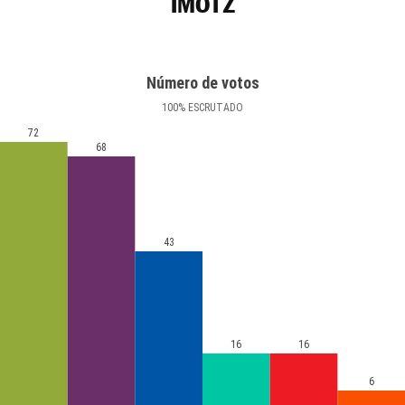
IMOTZ
Número de votos
100
%
ESCRUTADO
72
68
43
16
16
6