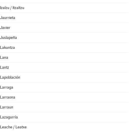
Izalzu / Itzaltzu
Jaurrieta
Javier
Juslapeña
Lakuntza
Lana
Lantz
Lapoblación
Larraga
Larraona
Larraun
Lazagurría
Leache / Leatxe