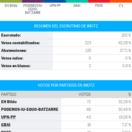
EH Bildu
PODEMOS-IU-
UPN-PP
GBAI
PSOE
C's
EQUO-
BATZARRE
RESUMEN DEL ESCRUTINIO DE IMOTZ
Escrutado:
100 %
Votos contabilizados:
223
62,29 %
Abstenciones:
135
37,71 %
Votos nulos:
0
0 %
Votos en blanco:
2
0,9 %
VOTOS POR PARTIDOS EN IMOTZ
PARTIDO
VOTOS
%
EH Bildu
72
32,29 %
PODEMOS-IU-EQUO-BATZARRE
68
30,49 %
UPN-PP
43
19,28 %
GBAI
16
7,17 %