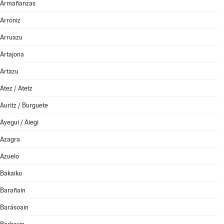
Armañanzas
Arróniz
Arruazu
Artajona
Artazu
Atez / Atetz
Auritz / Burguete
Ayegui / Aiegi
Azagra
Azuelo
Bakaiku
Barañain
Barásoain