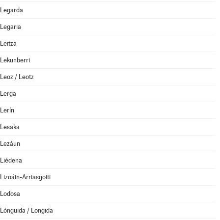
Legarda
Legaria
Leitza
Lekunberri
Leoz / Leotz
Lerga
Lerín
Lesaka
Lezáun
Liédena
Lizoáin-Arriasgoiti
Lodosa
Lónguida / Longida