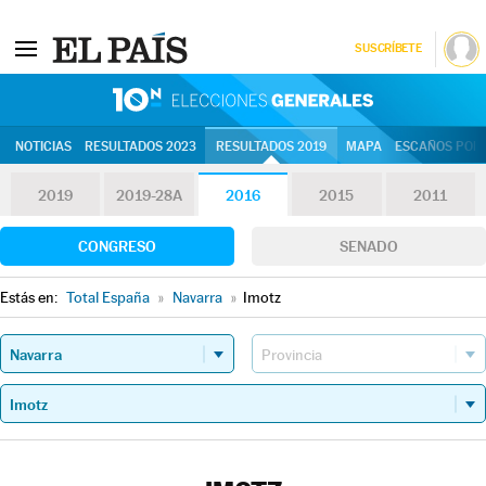
SUSCRÍBETE
10N | Eleccion
NOTICIAS
RESULTADOS 2023
RESULTADOS 2019
MAPA
ESCAÑOS POR 
2019
2019-28A
2016
2015
2011
CONGRESO
SENADO
Estás en:
Total España
»
Navarra
»
Imotz