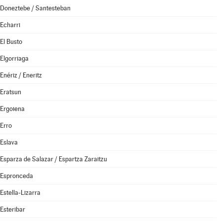
Doneztebe / Santesteban
Echarri
El Busto
Elgorriaga
Enériz / Eneritz
Eratsun
Ergoiena
Erro
Eslava
Esparza de Salazar / Espartza Zaraitzu
Espronceda
Estella-Lizarra
Esteribar