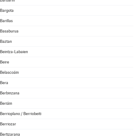
Barbarin
Bargota
Barillas
Basaburua
Baztan
Beintza-Labaien
Beire
Belascoáin
Bera
Berbinzana
Beriáin
Berrioplano / Berriobeiti
Berriozar
Bertizarana