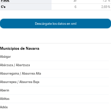
PSOE
16
7,17 %
C's
6
2,69 %
Descárgate los datos en xml
Municipios de Navarra
Abáigar
Abárzuza / Abartzuza
Abaurregaina / Abaurrea Alta
Abaurrepea / Abaurrea Baja
Aberin
Ablitas
Adiós