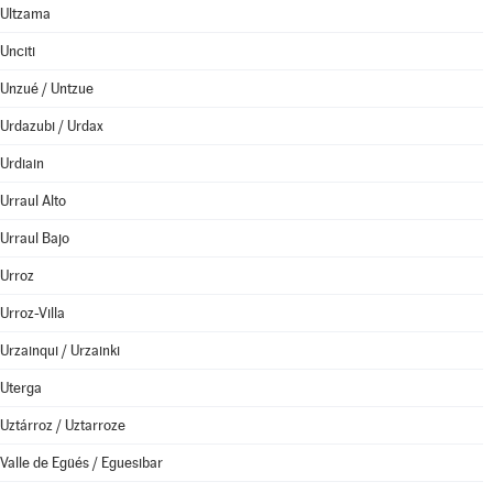
Ultzama
Unciti
Unzué / Untzue
Urdazubi / Urdax
Urdiain
Urraul Alto
Urraul Bajo
Urroz
Urroz-Villa
Urzainqui / Urzainki
Uterga
Uztárroz / Uztarroze
Valle de Egüés / Eguesibar