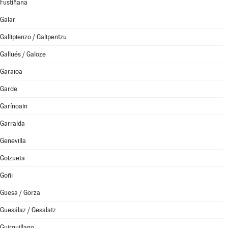
Fustiñana
Galar
Gallipienzo / Galipentzu
Gallués / Galoze
Garaioa
Garde
Garínoain
Garralda
Genevilla
Goizueta
Goñi
Güesa / Gorza
Guesálaz / Gesalatz
Guirguillano