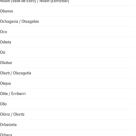
Noáin (Valle de Elorz) / Noain (Elortzibar)
Obanos
Ochagavía / Otsagabia
Oco
Odieta
Oiz
Olaibar
Olazti / Olazagutía
Olejua
Olite / Erriberri
Ollo
Olóriz / Oloritz
Orbaizeta
Orbara