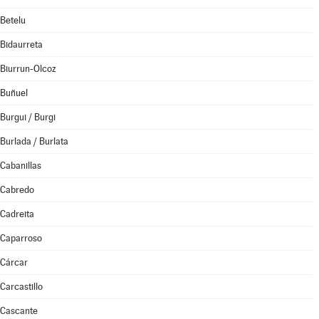
Betelu
Bidaurreta
Biurrun-Olcoz
Buñuel
Burgui / Burgi
Burlada / Burlata
Cabanillas
Cabredo
Cadreita
Caparroso
Cárcar
Carcastillo
Cascante