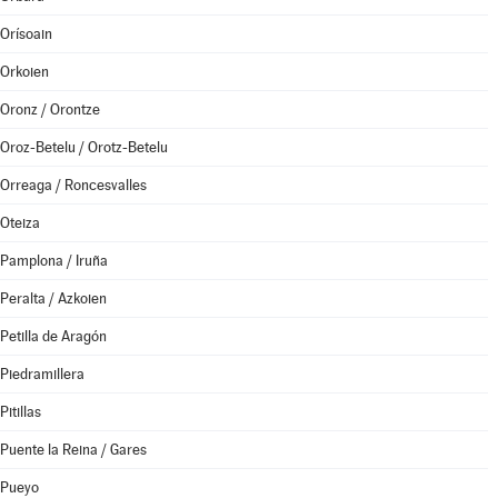
Orísoain
Orkoien
Oronz / Orontze
Oroz-Betelu / Orotz-Betelu
Orreaga / Roncesvalles
Oteiza
Pamplona / Iruña
Peralta / Azkoien
Petilla de Aragón
Piedramillera
Pitillas
Puente la Reina / Gares
Pueyo