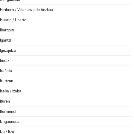
Hiriberri / Villanueva de Aezkoa
Huarte / Uharte
Ibargoiti
Igantzi
Igúzquiza
Imotz
Irañeta
Irurtzun
Isaba / Izaba
Ituren
Iturmendi
Izagaondoa
Iza / Itza