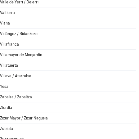
Valle de Yerri / Deierri
Valtierra
Viana
Vidángoz / Bidankoze
Villafranca
Villamayor de Monjardín
Villatuerta
Villava / Atarrabia
Yesa
Zabalza / Zabaltza
Ziordia
Zizur Mayor / Zizur Nagusia
Zubieta