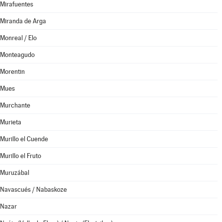
Mirafuentes
Miranda de Arga
Monreal / Elo
Monteagudo
Morentin
Mues
Murchante
Murieta
Murillo el Cuende
Murillo el Fruto
Muruzábal
Navascués / Nabaskoze
Nazar