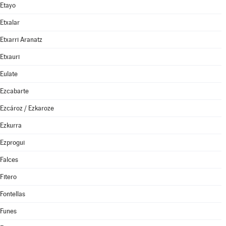
Etayo
Etxalar
Etxarri Aranatz
Etxauri
Eulate
Ezcabarte
Ezcároz / Ezkaroze
Ezkurra
Ezprogui
Falces
Fitero
Fontellas
Funes