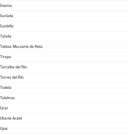
Sesma
Sorlada
Sunbilla
Tafalla
Tiebas-Muruarte de Reta
Tirapu
Torralba del Río
Torres del Río
Tudela
Tulebras
Ucar
Uharte Arakil
Ujué