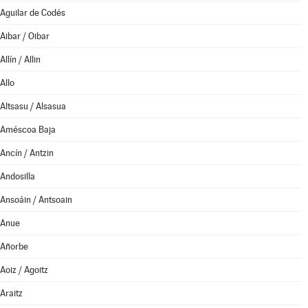
Aguilar de Codés
Aibar / Oibar
Allín / Allin
Allo
Altsasu / Alsasua
Améscoa Baja
Ancín / Antzin
Andosilla
Ansoáin / Antsoain
Anue
Añorbe
Aoiz / Agoitz
Araitz