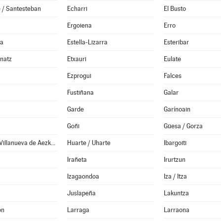
 / Santesteban
Echarri
El Busto
Ergoiena
Erro
da
Estella-Lizarra
Esteribar
anatz
Etxauri
Eulate
Ezprogui
Falces
Fustiñana
Galar
Garde
Garínoain
Goñi
Güesa / Gorza
Hiriberri / Villanueva de Aezkoa
Huarte / Uharte
Ibargoiti
Irañeta
Irurtzun
Izagaondoa
Iza / Itza
Juslapeña
Lakuntza
ón
Larraga
Larraona