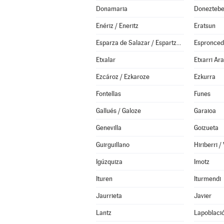
Donamaria
Doneztebe
Enériz / Eneritz
Eratsun
Esparza de Salazar / Espartza Zaraitzu
Espronce
Etxalar
Etxarri Ar
Ezcároz / Ezkaroze
Ezkurra
Fontellas
Funes
Gallués / Galoze
Garaioa
Genevilla
Goizueta
Guirguillano
Igúzquiza
Imotz
Ituren
Iturmendi
Jaurrieta
Javier
Lantz
Lapoblaci