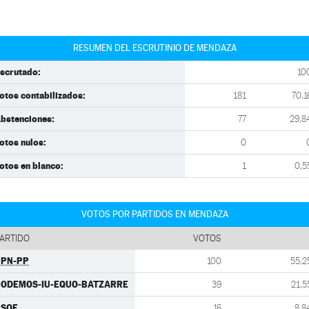
RESUMEN DEL ESCRUTINIO DE MENDAZA
scrutado:
10
otos contabilizados:
181
70,1
bstenciones:
77
29,8
otos nulos:
0
otos en blanco:
1
0,5
VOTOS POR PARTIDOS EN MENDAZA
ARTIDO
VOTOS
UPN-PP
100
55,2
PODEMOS-IU-EQUO-BATZARRE
39
21,5
PSOE
16
8,8