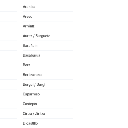
Arantza
Areso
Arróniz
Auritz / Burguete
Barañain
Basaburua
Bera
Bertizarana
Burgui / Burgi
Caparroso
Castejón
Ciriza / Ziritza
Dicastillo