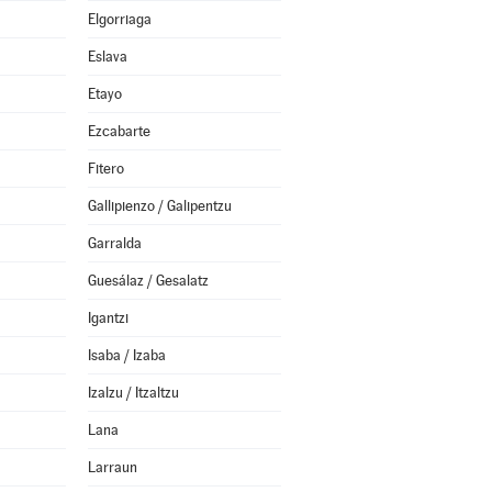
Elgorriaga
Eslava
Etayo
Ezcabarte
Fitero
Gallipienzo / Galipentzu
Garralda
Guesálaz / Gesalatz
Igantzi
Isaba / Izaba
Izalzu / Itzaltzu
Lana
Larraun