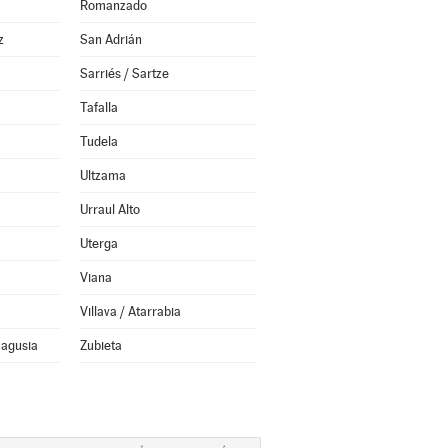
Romanzado
z
San Adrián
Sarriés / Sartze
Tafalla
Tudela
Ultzama
Urraul Alto
Uterga
Viana
Villava / Atarrabia
Nagusia
Zubieta