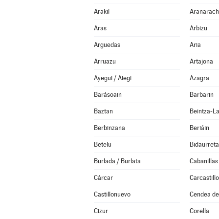
Arakil
Aranarach
Aras
Arbizu
Arguedas
Aria
Arruazu
Artajona
Ayegui / Aiegi
Azagra
Barásoain
Barbarin
Baztan
Beintza-L
Berbinzana
Beriáin
Betelu
Bidaurreta
Burlada / Burlata
Cabanillas
Cárcar
Carcastillo
Castillonuevo
Cendea de 
Cizur
Corella