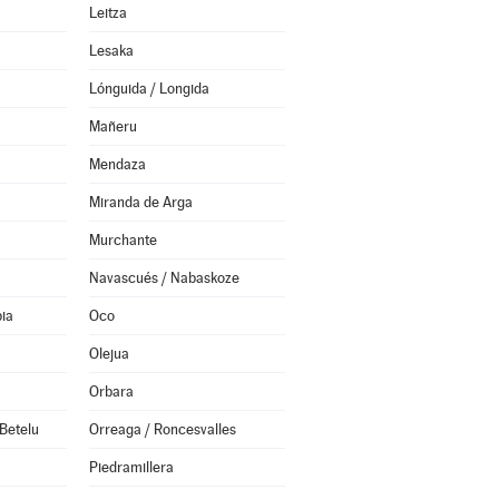
Leitza
Lesaka
Lónguida / Longida
Mañeru
Mendaza
Miranda de Arga
Murchante
Navascués / Nabaskoze
ia
Oco
Olejua
Orbara
Betelu
Orreaga / Roncesvalles
Piedramillera