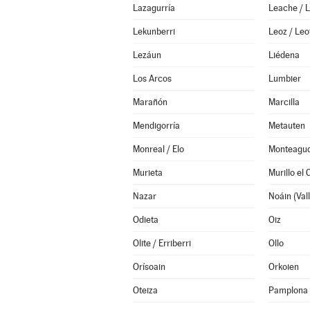
Lazagurría
Leache / 
Lekunberri
Leoz / Leo
Lezáun
Liédena
Los Arcos
Lumbier
Marañón
Marcilla
Mendigorría
Metauten
Monreal / Elo
Monteagu
Murieta
Murillo el
Nazar
Odieta
Oiz
Olite / Erriberri
Ollo
Orísoain
Orkoien
Oteiza
Pamplona 