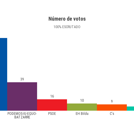
Número de votos
100
%
ESCRUTADO
39
16
10
9
PODEMOS-IU-EQUO-
PSOE
EH Bildu
C's
BATZARRE