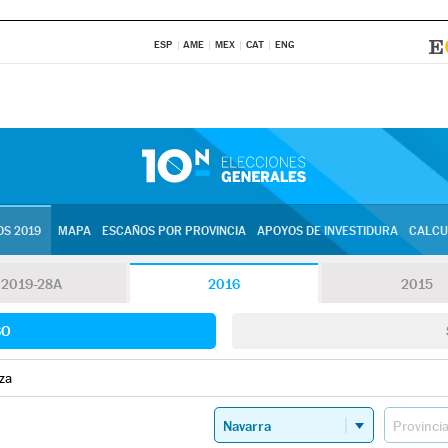
ESP
AME
MEX
CAT
ENG
S 2019
MAPA
ESCAÑOS POR PROVINCIA
APOYOS DE INVESTIDURA
CALCU
2019-28A
2016
2015
SO
za