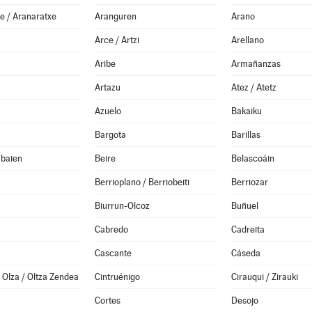
e / Aranaratxe
Aranguren
Arano
Arce / Artzi
Arellano
Aribe
Armañanzas
Artazu
Atez / Atetz
Azuelo
Bakaiku
Bargota
Barillas
abaien
Beire
Belascoáin
Berrioplano / Berriobeiti
Berriozar
Biurrun-Olcoz
Buñuel
Cabredo
Cadreita
Cascante
Cáseda
Olza / Oltza Zendea
Cintruénigo
Cirauqui / Zirauki
Cortes
Desojo