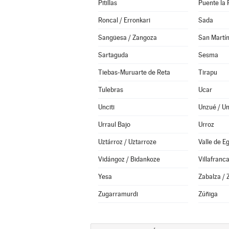
Pitillas
Puente la 
Roncal / Erronkari
Sada
Sangüesa / Zangoza
San Martín
Sartaguda
Sesma
Tiebas-Muruarte de Reta
Tirapu
Tulebras
Ucar
Unciti
Unzué / U
Urraul Bajo
Urroz
Uztárroz / Uztarroze
Valle de E
Vidángoz / Bidankoze
Villafranc
Yesa
Zabalza / 
Zugarramurdi
Zúñiga