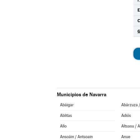
E
C
G
Municipios de Navarra
Abáigar
Abárzuza 
Ablitas
Adiós
Allo
Altsasu / 
Ansoáin / Antsoain
Anue