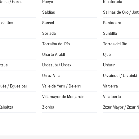
Reina / Gares
Pueyo
Ribaforada
Saldías
Salinas de Oro / Jait
 de Unx
Sansol
Santacara
Sorlada
Sunbilla
Torralba del Río
Torres del Río
Uharte Arakil
Ujué
ntzue
Urdazubi / Urdax
Urdiain
Urroz-Villa
Urzainqui / Urzainki
güés / Eguesibar
Valle de Yerri / Deierri
Valtierra
a
Villamayor de Monjardín
Villatuerta
Zabaltza
Ziordia
Zizur Mayor / Zizur 