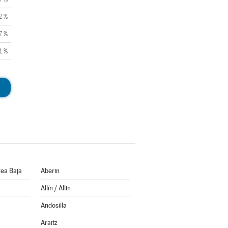
2 %
7 %
1 %
ea Baja
Aberin
Allín / Allin
Andosilla
Araitz