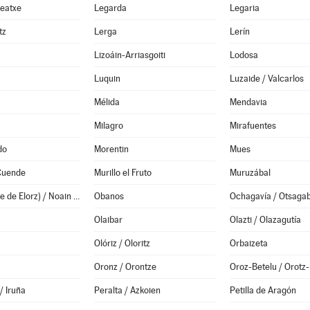
Leatxe
Legarda
Legaria
tz
Lerga
Lerín
Lizoáin-Arriasgoiti
Lodosa
Luquin
Luzaide / Valcarlos
Mélida
Mendavia
Milagro
Mirafuentes
do
Morentin
Mues
 Cuende
Murillo el Fruto
Muruzábal
Noáin (Valle de Elorz) / Noain (Elortzibar)
Obanos
Ochagavía / Otsagab
Olaibar
Olazti / Olazagutía
Olóriz / Oloritz
Orbaizeta
Oronz / Orontze
Oroz-Betelu / Orotz-
/ Iruña
Peralta / Azkoien
Petilla de Aragón