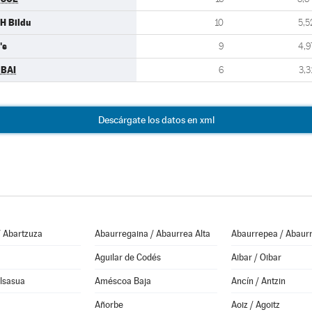
H Bildu
10
5,5
's
9
4,9
BAI
6
3,3
Descárgate los datos en xml
/ Abartzuza
Abaurregaina / Abaurrea Alta
Abaurrepea / Abaurr
Aguilar de Codés
Aibar / Oibar
Alsasua
Améscoa Baja
Ancín / Antzin
Añorbe
Aoiz / Agoitz